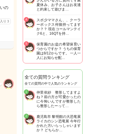
さんがいる方に質問です🙏
夏休み、お子さんはお友達
いの
と約束して遊びま…
4
スポ少ママさん、、クーラ
に入り
3
ーボックス何個持ってます
か？？ 現在コールマンテイ
ク6と、16QTを持…
5
保育園のお盆の希望保育い
つからですか？ うちの保育
園は8/12からです。 一人一
人にお知らせ配…
全ての質問ランキング
全ての質問の中で人気のランキング
1
仲里依紗 整形してますよ
ね？前の方が可愛かったの
に今怖いんですが整形した
ら整形したーって…
2
鹿児島市 黎明館の大恐竜展
ライカのシン恐竜展 今年行
かれた方いらっしゃいます
か？ どちらか…