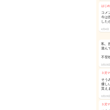
はじめ
コメ
今は
した
4月4日
私、
遊ん
不登
3月15
３児マ
そうみ
優し
貰え
3月15
３児マ