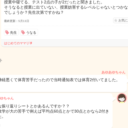
授業中寝てる、テスト2点の子が2だったと聞きました。
そうなると授業に出ていない、授業妨害するレベルじゃないとつかな
でしょうか？先生次第ですかね？
お気
最終更新：5月13日
先生
うなる
はじめてのママリ🔰
ト
あゆあゆちゃん
神経悪くて体育苦手だったので当時通知表では体育2付いてました。
ゆちゃん
な振り返りシートとかあるんですか？？
数学が大の苦手で例えば平均点60点とかで30点とかなら2付き
た。
日