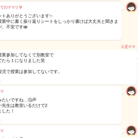
てのママリ🔰
ントありがとうございます✨
授業中に書く振り返りシートをしっかり書けば大丈夫と聞きま
が、不安です🫨
３児ママ
授業参加してなくて別教室で
でたら１になりました笑
校児で授業は参加してないです。
日
マ
たいですね…🤔💭
い先生は教室いるだけで2
ました！
日
マ