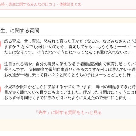
産時・先生に関するみんなの口コミ・体験談まとめ
先生」に関する質問
怒る育児、脅し育児、怒られて育った子がどうなるか、などみなさんどう
ますか？ なんでも受け止めてから、肯定してから… もううるさーーい！
たしはなります。 そうだね〜そうだね〜ってなんでも受け入れないと…
注目される場や、自分の意見を伝える場で場面緘黙傾向で療育に通ってい
長さんです。 集団療育で最初自由遊びがあるのですが例えば遊んでいる遊
お友達が一緒に乗って良い？？と聞くとうちの子はスーッとどこかに行…
小児科か眼科かどちらに受診するか悩んでいます。 昨日の朝起きてきた時
目が赤く腫れていて目やにも出ていました。痒がったり開けにくそうには
おらず保育園行くまでに赤みが引いたように見えたので先生にも伝え…
「先生」に関する質問をもっと見る