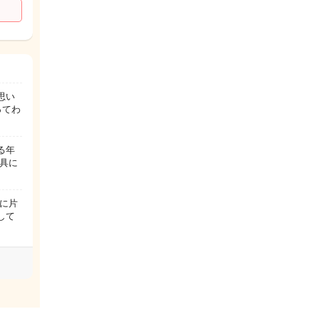
思い
ってわ
る年
具に
に片
して