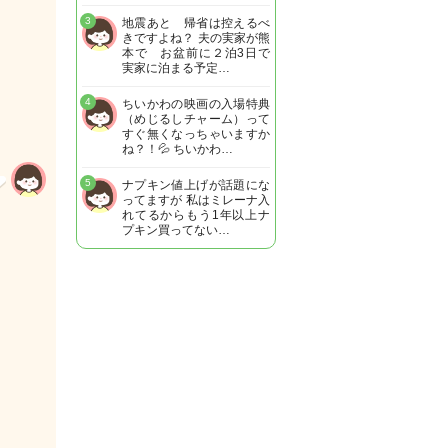
3
地震あと 帰省は控えるべ
きですよね？ 夫の実家が熊
本で お盆前に２泊3日で
実家に泊まる予定…
4
ちいかわの映画の入場特典
（めじるしチャーム）って
すぐ無くなっちゃいますか
ね？！💦 ちいかわ…
5
ナプキン値上げが話題にな
ってますが 私はミレーナ入
れてるからもう1年以上ナ
プキン買ってない…