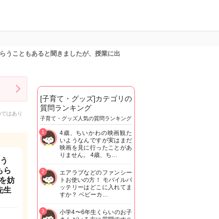
もらうこともあると聞きましたが、授業に出
[子育て・グッズ]カテゴリの
質問ランキング
のではあり
子育て・グッズ人気の質問ランキング
1
4歳、ちいかわの映画観た
いようなんですが実はまだ
映画を見に行ったことがあ
りません。 4歳、ち…
ょう
もら
2
エアラブなどのファンシー
を妨
トお使いの方！ モバイルバ
ッテリーはどこに入れてま
先生
すか？ ベビーカ…
3
小学4〜6年生くらいのお子