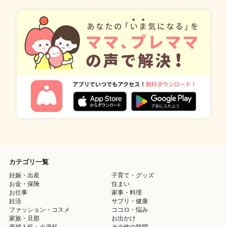
カテゴリ一覧
妊娠・出産
子育て・グッズ
お金・保険
住まい
お仕事
家事・料理
妊活
サプリ・健康
ファッション・コスメ
ココロ・悩み
家族・旦那
お出かけ
産婦人科・小児科
その他の疑問