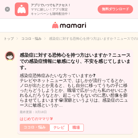
アプリでいつでもアクセス！
無料ダウンロード
ママに嬉しい！アプリ限定
キャンペーンも随時配信中！
女性専用匿名QA
アプリ・情報サ
トップ
ココロ・悩み
感染症に対する恐怖心を持つ方はいますか？ニュースでの
イト
感染症に対する恐怖心を持つ方はいますか？ニュース
での感染症情報に敏感になり、不安を感じてしまいま
す。
感染症恐怖症みたいな方っていますか❓
テレビやネットニュースで、はしかが流行ってるとか、
ノロが出たとか見ると、もし自分に移ってうちの子に移
ったらどうしようとか、職場で広がったら私のせいにさ
れるんだろうなとか、起こってもないのに悪い想像を膨
らませてしまいます😭潔癖というよりは、感染症のニュ
ースに敏感というか…
最終更新：3月18日
はじめてのママリ🔰
ココロ・悩み
テレビ
職場