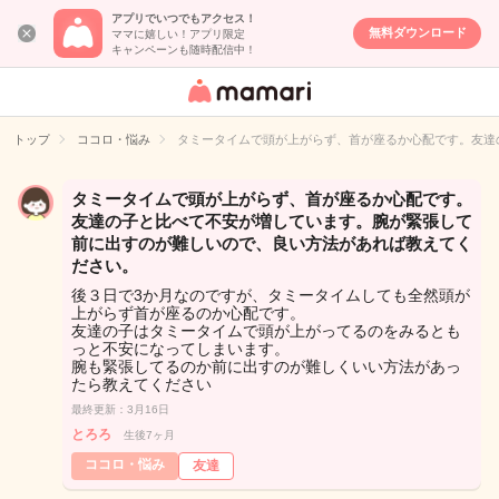
アプリでいつでもアクセス！
無料ダウンロード
ママに嬉しい！アプリ限定
キャンペーンも随時配信中！
女性専用匿名QA
アプリ・情報サ
トップ
ココロ・悩み
タミータイムで頭が上がらず、首が座るか心配です。友達
イト
タミータイムで頭が上がらず、首が座るか心配です。
友達の子と比べて不安が増しています。腕が緊張して
前に出すのが難しいので、良い方法があれば教えてく
ださい。
後３日で3か月なのですが、タミータイムしても全然頭が
上がらず首が座るのか心配です。
友達の子はタミータイムで頭が上がってるのをみるとも
っと不安になってしまいます。
腕も緊張してるのか前に出すのが難しくいい方法があっ
たら教えてください
最終更新：3月16日
とろろ
生後7ヶ月
ココロ・悩み
友達