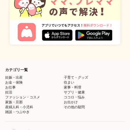
カテゴリ一覧
妊娠・出産
子育て・グッズ
お金・保険
住まい
お仕事
家事・料理
妊活
サプリ・健康
ファッション・コスメ
ココロ・悩み
家族・旦那
お出かけ
産婦人科・小児科
その他の疑問
雑談・つぶやき