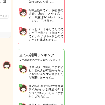
。運
入れ替わりが激し…
4
転職活動中です。 保育園の
送迎、家のこと全て私で
に入り
す。 現在は9-17のパートし
てます。 正社員で…
5
ずっとパートをしてたので
すが正社員として働きたい
です。今子供が2歳なので
すがまだ体調も崩す…
全ての質問ランキング
全ての質問の中で人気のランキング
1
仲里依紗 整形してますよ
ね？前の方が可愛かったの
に今怖いんですが整形した
ら整形したーって…
2
鹿児島市 黎明館の大恐竜展
ライカのシン恐竜展 今年行
かれた方いらっしゃいます
か？ どちらか…
3