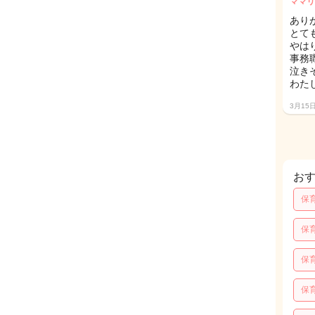
ママリ
あり
とて
やは
事務
泣き
わた
3月15
お
保
保
保
保