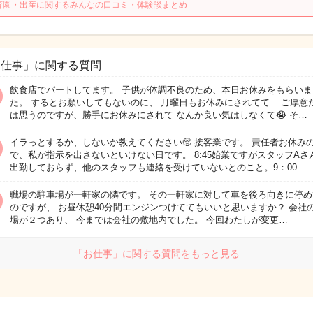
育園・出産に関するみんなの口コミ・体験談まとめ
お仕事」に関する質問
飲食店でパートしてます。 子供が体調不良のため、本日お休みをもらいま
た。 するとお願いしてもないのに、 月曜日もお休みにされてて... ご厚意
は思うのですが、勝手にお休みにされて なんか良い気はしなくて😭 そ…
イラっとするか、しないか教えてください🥺 接客業です。 責任者お休み
で、私が指示を出さないといけない日です。 8:45始業ですがスタッフAさ
出勤しておらず、他のスタッフも連絡を受けていないとのこと。9：00…
職場の駐車場が一軒家の隣です。 その一軒家に対して車を後ろ向きに停め
のですが、 お昼休憩40分間エンジンつけててもいいと思いますか？ 会社
場が２つあり、 今までは会社の敷地内でした。 今回わたしが変更…
「お仕事」に関する質問をもっと見る