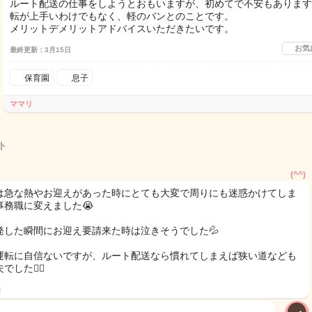
ルート配送の仕事をしようとおもいますが、初めてで不安もあります
転が上手いわけでもなく、軽のバンとのことです。
メリットデメリットアドバイスいただきたいです。
お気
最終更新：3月15日
保育園
息子
ママリ
ト
(^^)
は急な熱やお迎えがあった時にとても大変で周りにも迷惑かけてしま
事務職に変えました😭
発した瞬間にお迎え要請来た時は泣きそうでした💦
運転に自信ないですが、ルート配送なら慣れてしまえば狭い道なども
でした🙆‍♀️
日