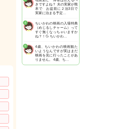
地震あと 帰省は控えるべ
きですよね？ 夫の実家が熊
本で お盆前に２泊3日で
実家に泊まる予定…
4
ちいかわの映画の入場特典
（めじるしチャーム）って
すぐ無くなっちゃいますか
ね？！💦 ちいかわ…
5
4歳、ちいかわの映画観た
いようなんですが実はまだ
映画を見に行ったことがあ
りません。 4歳、ち…