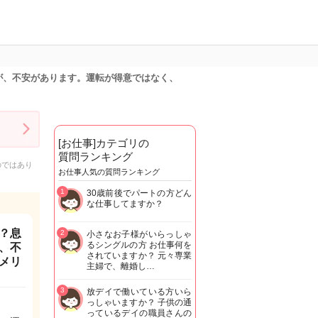
が、不安があります。運転が得意ではなく、
[お仕事]カテゴリの
質問ランキング
のではあり
お仕事人気の質問ランキング
1
30歳前後でパートの方どん
な仕事してますか？
？息
2
小さなお子様がいらっしゃ
るシングルの方 お仕事何を
、不
されていますか？ 元々専業
メリ
主婦で、離婚し…
3
放デイで働いている方いら
っしゃいますか？ 子供の通
っているデイの職員さんの