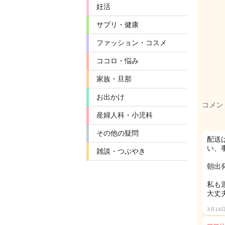
妊活
サプリ・健康
ファッション・コスメ
ココロ・悩み
家族・旦那
お出かけ
コメン
産婦人科・小児科
その他の疑問
配送
い、
雑談・つぶやき
朝出
私も
大丈夫
3月14