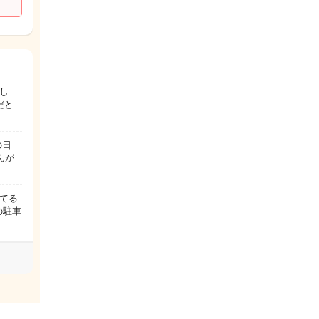
し
だと
の日
んが
てる
の駐車