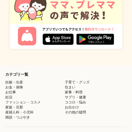
カテゴリ一覧
妊娠・出産
子育て・グッズ
お金・保険
住まい
お仕事
家事・料理
妊活
サプリ・健康
ファッション・コスメ
ココロ・悩み
家族・旦那
お出かけ
産婦人科・小児科
その他の疑問
雑談・つぶやき