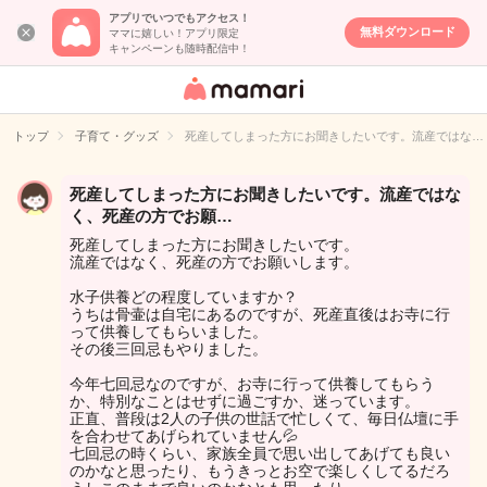
アプリでいつでもアクセス！
無料ダウンロード
ママに嬉しい！アプリ限定
キャンペーンも随時配信中！
女性専用匿名QA
アプリ・情報サ
トップ
子育て・グッズ
死産してしまった方にお聞きしたいです。流産ではな…
イト
死産してしまった方にお聞きしたいです。流産ではな
く、死産の方でお願…
死産してしまった方にお聞きしたいです。
流産ではなく、死産の方でお願いします。
水子供養どの程度していますか？
うちは骨壷は自宅にあるのですが、死産直後はお寺に行
って供養してもらいました。
その後三回忌もやりました。
今年七回忌なのですが、お寺に行って供養してもらう
か、特別なことはせずに過ごすか、迷っています。
正直、普段は2人の子供の世話で忙しくて、毎日仏壇に手
を合わせてあげられていません💦
七回忌の時くらい、家族全員で思い出してあげても良い
のかなと思ったり、もうきっとお空で楽しくしてるだろ