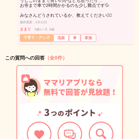
うしこのままで良いのかなとも思ったり…
お寺まで車で2時間かかるのも少し難点です💦
みなさんどうされているか、教えてください🙇‍♀️
最終更新：3月12日
ままり
5歳1ヶ月, 9歳
子育て・グッズ
流産
車
家族
この質問への回答
（全0件）