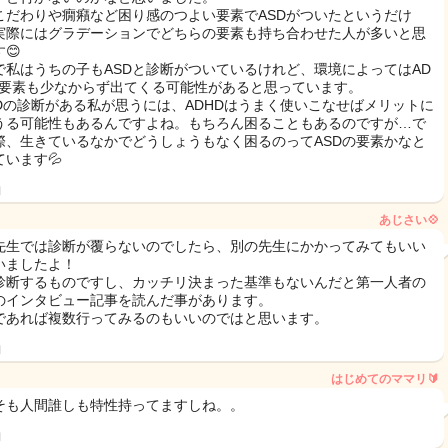
こだわりや癇癪など困り感のつよい要素でASDがついたというだけ
実際にはグラデーションでどちらの要素も持ち合わせた人が多いと思
😊
で私はうちの子もASDと診断がついているけれど、環境によってはAD
の要素も少なからず出てくる可能性があると思っています。
HDの診断がある私が思うには、ADHDはうまく使いこなせばメリットに
うる可能性もあるんですよね。もちろん困ることもあるのですが…で
際、生きているなかでどうしょうもなく困るのってASDの要素かなと
ています💦
日
あじさい💠
先生では診断が覆らないのでしたら、別の先生にかかってみてもいい
いましたよ！
診断するものですし、カッチリ決まった基準もないんだと第一人者の
のインタビュー記事を読んだ事があります。
であれば複数行ってみるのもいいのではと思います。
日
はじめてのママリ🔰
そも人間誰しも特性持ってますしね。。
日