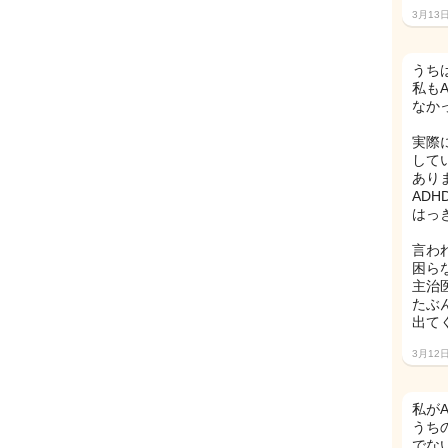
3月13
うち
私も
なか
実際
して
あり
AD
はっ
言わ
困ら
主治
たぶ
出て
3月12
私が
うち
でな