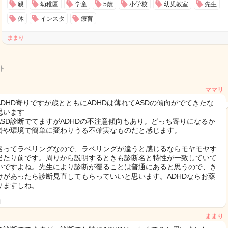
親
幼稚園
学童
5歳
小学校
幼児教室
先生
体
インスタ
療育
ままり
ト
ママリ
ADHD寄りですが歳とともにADHDは薄れてASDの傾向がでてきたな…
思います
ASD診断でてますがADHDの不注意傾向もあり。どっち寄りになるか
齢や環境で簡単に変わりうる不確実なものだと感じます。
名ってラベリングなので、ラベリングが違うと感じるならモヤモヤす
当たり前です。周りから説明するときも診断名と特性が一致していて
いですよね。先生により診断が覆ることは普通にあると思うので、き
けがあったら診断見直してもらっていいと思います。ADHDならお薬
りますしね。
日
ままり