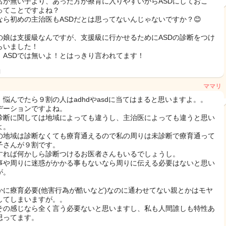
名が無い子より、あった方が療育に入りやすいからASDにしておこ
ってことですよね？
なら初めの主治医もASDだとは思ってないんじゃないですか？😊
の娘は支援級なんですが、支援級に行かせるためにASDの診断をつけ
らいました！
、ASDでは無いよ！とはっきり言われてます！
日
ママリ
、悩んでたら９割の人はadhdやasdに当てはまると思いますよ。。
デーションですよね。
診断に関しては地域によっても違うし、主治医によっても違うと思い
よ。
の地域は診断なくても療育通えるので私の周りは未診断で療育通って
子さんが９割です。
すれば何かしら診断つけるお医者さんもいるでしょうし。
事や周りに迷惑がかかる事もないなら周りに伝える必要はないと思い
が。
かに療育必要(他害行為が酷いなど)なのに通わせてない親とかはモヤ
してしまいますが。。
その感じなら全く言う必要ないと思いますし、私も人間誰しも特性あ
思ってます。