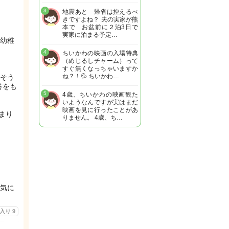
3
地震あと 帰省は控えるべ
きですよね？ 夫の実家が熊
本で お盆前に２泊3日で
実家に泊まる予定…
幼稚
4
ちいかわの映画の入場特典
（めじるしチャーム）って
すぐ無くなっちゃいますか
ね？！💦 ちいかわ…
がそう
答をも
5
4歳、ちいかわの映画観た
いようなんですが実はまだ
映画を見に行ったことがあ
まり
りません。 4歳、ち…
気に
に入り
9