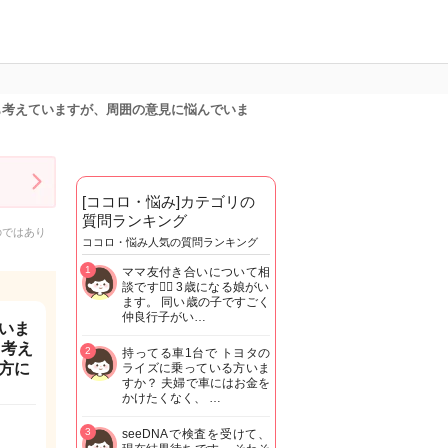
も考えていますが、周囲の意見に悩んでいま
[ココロ・悩み]カテゴリの
質問ランキング
のではあり
ココロ・悩み人気の質問ランキング
1
ママ友付き合いについて相
談です🙇‍♂️ 3歳になる娘がい
ます。 同い歳の子ですごく
仲良行子がい…
いま
も考え
2
持ってる車1台で トヨタの
方に
ライズに乗っている方いま
すか？ 夫婦で車にはお金を
かけたくなく、 …
3
seeDNAで検査を受けて、