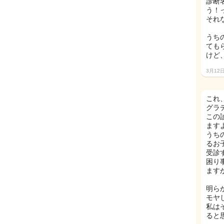
診断
う！
それ
うち
ても
けど
3月12
これ
グラ
この
ます
うち
るお
受診
困り
ます
明ら
モヤ
私は
ると