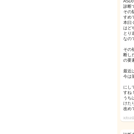
AS
診断
その
すめ
本曰
はど
とり
なの
その
断し
の要
最近
今は
にし
すね
うち
けた
改め
3月12