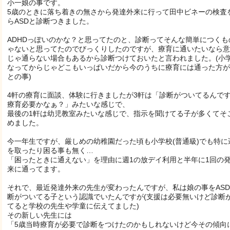
小一娘の事です。
5歳のときに落ち着きの無さから発達外来に行って田中ビネーの検査
らASDと診断つきました。
ADHDっぽいのかな？と思ってたのと、診断ってそんな簡単につくも
ゃないと思ってたのでびっくりしたのですが、療育に通いたいなら意
じゃ通らない場合もあるから診断つけておいたと言われました。(小
なってからじゃどこもいっぱいだから今のうちに療育には通った方が
との事)
4軒の療育に面談、体験に行きましたが3軒は「診断がついてるんで
療育必要かなぁ？」みたいな感じで、
最後の1軒は幼児教室みたいな感じで、指示を聞けてる子が多くてそ
めました。
今一年生ですが、厳しめの幼稚園だった頃も小学校(普通級)でも特に
を取ったり困る事も無く…
「困ったときに通えない」を理由に週1の放デイ利用と半年に1回の
来に通ってます。
それで、最近発達外来の先生が変わったんですが、私は娘の事をAS
断がついてる子という認識でいたんですが(支援は必要無いけど診断
てると学校の先生や学童に伝えてました)
その新しい先生には
「5歳当時療育が必要で診断をつけたのかもしれないけど今その傾向