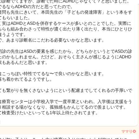
Dの診断でてますが、診断でた時にADHDじゃなくて？と思いました。
でるならADHDの方だと思ってたので。
疑問も先生にきいて、本田先生の「子どもの発達障害」という本をす
てもらいました。
く実はADHDとASDを併存するケースが多いとのことでした。実際に
ちらも組み合わさって特性が濃く出たり薄く出たり、本当にひとりひ
違うようです。
で、あまり診断名にこだわる必要ないかなと思います。
初診の先生はASDの要素を感じたから、どちらかというとでASDの診
たのかもしれません。だけど、おそらく主さんが感じるようにADHD
素もあるんだと思います。
はこっちぽい特性でてるな〜で良いのかなと思います。
落ち着かれてるようですし。
ても繋がりを無くさないようにという配慮までしてくれるの手厚いで
！
は療育センターは小学校入学で一度卒業といわれ、入学後は支援をう
り相談する場がなくなり、孤独感もかんじてるので羨ましいです。
て検査受けたいといっても1年以上待たされてます。
日
ママリ🌻