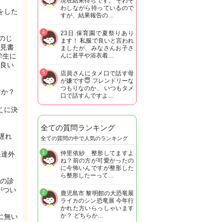
現在結果待ちです。 そわそ
わしながら待っているので
をした
すが、結果報告の…
4
23日.保育園で夏祭りあり
のじ
ます！ 私服で良いと言われ
見書
ましたが、みなさんお子さ
学生に
んに甚平や浴衣着…
良い
5
店員さんにタメ口で話す母
が嫌です😇 フレンドリーな
つもりなのか、 いつもタメ
すか？
口で話すんですよ…
こに決
全ての質問ランキング
遅れ
全ての質問の中で人気のランキング
1
仲里依紗 整形してますよ
発達外
ね？前の方が可愛かったの
に今怖いんですが整形した
ら整形したーって…
Dの診
がつい
2
鹿児島市 黎明館の大恐竜展
ライカのシン恐竜展 今年行
かれた方いらっしゃいます
か？ どちらか…
に無い