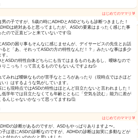
日
はじめてのママリ🔰
は男の子ですが、5歳の時にADHDとASDどちらも診断つきました！
ADHDは絶対あると思ってましたが、ASDの要素はまったく感じた事
ったので正直ピンと来ていないです🤔
にASDの困り事もそんなに感じませんが、デイサービスの先生とお話
いると「あ、それってASDの方の特性なんだ！？」みたいな事は多少
ます。
HDとASDの特性自体どちらにも当てはまるものもあるし、曖昧なので
きりこっち！って言えるものでもないんですよね💦
れてみれば曖昧なものが苦手なところがあったり（現時点ではさほど
ない）はするような気がしています。
医にも現時点ではASDの特性はほとんど目立たないと言われました！
ん低学年では目立たなくても年齢とともに「空気を読む」能力に差が
くるんじゃないかなって思ってますね🤔
日
はじめてのママリ🔰
ADHDの診断があるのですが、ASDもやっぱりありますよ〜。
の子は逆にASDの診断なのですが、ADHDの診断は如実に多動などが
いと付かないのかなと思いました。