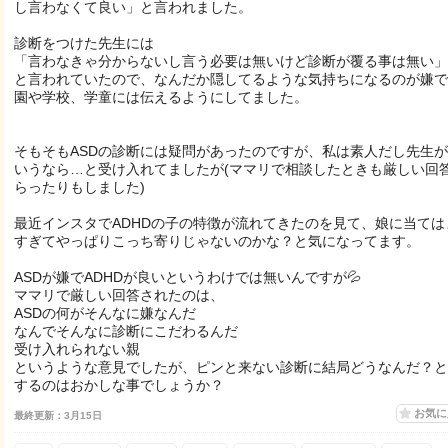
し言わなくて良い」と言われました。
診断をつけた先生には
「言わなきゃ分からないし言う必要は無いけど診断が覆る事は無い」
と言われていたので、なんだか隠してるような気持ちになるのが嫌で
園や学校、学童には伝えるようにしてました。
そもそもASDの診断には疑問があったのですが、私は素人だし先生
いうなら…と受け入れてましたが(ママリで相談したときも厳しい回
らったりもしました)
最近インスタでADHDの子の特徴が流れてきたのを見て、娘に当ては
すぎてやっぱりこっち寄りじゃないのかな？と気になってます。
ASDが嫌でADHDが良いというわけでは無いんですが💦
ママリで厳しい回答されたのは、
ASDの何がそんなに嫌なんだ
なんでそんなに診断にこだわるんだ
受け入れられない親
というような意見でしたが、ピンと来ない診断に結局どうなんだ？と
するのはおかしな事でしょうか？
お気
最終更新：3月15日