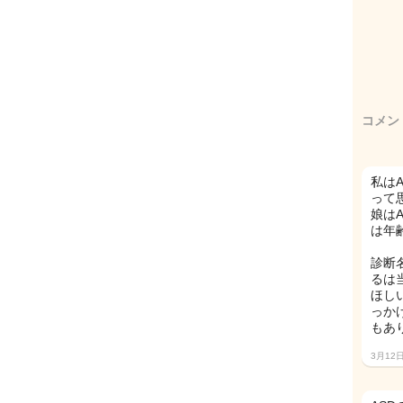
コメン
私は
って
娘は
は年
診断
るは
ほし
っか
もあ
3月12