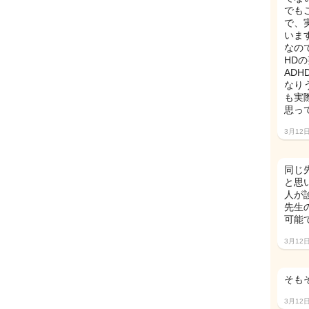
でも
で、
います
なの
HD
AD
なり
も実
思っ
3月12
同じ
と思
人が
先生
可能
3月12
そも
3月12