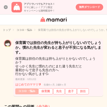
アプリでいつでもアクセス！
無料ダウンロード
ママに嬉しい！アプリ限定
キャンペーンも随時配信中！
女性専用匿名QA
アプリ・情報サ
トップ
ココロ・悩み
保育園では担任の先生が持ち上がりしないのでしょうか。
イト
保育園では担任の先生が持ち上がりしないのでしょう
か。慣れた先生が変わると息子が不安になる気がしま
す。
保育園は担任の先生は持ち上がりとかないのでしょう
か？
せっかく先生に慣れたのにまた違う先生だと
最初からで息子も先生の方へ
行かない気がします💦
最終更新：3月12日
はじめてのママリ🔰
生後6ヶ月, 2歳8ヶ月
ココロ・悩み
保育園
先生
息子
担任
この質問への回答
（全7件）