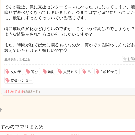
ですが最近、急に支援センターでママにべったりになってしまい、膝
降りず遊べなくなってしまいました。今まではすぐ遊びに行っていた
に、最近はずっとくっついている感じです。
特に環境の変化などはないのですが、こういう時期なのでしょうか？
ような経験をされた方はいらっしゃいますか？
また、時間が経てば元に戻るものなのか、何かできる関わり方などあ
教えていただけると嬉しいです🥲
お気
最終更新：3月11日
女の子
遊び
0歳
人見知り
男
1歳10ヶ月
支援センター
はじめてまま
(2歳3ヶ月)
ト
すすめのママリまとめ