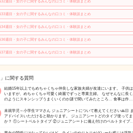
娠32週目・女の子に関するみんなの口コミ・体験談まとめ
娠33週目・女の子に関するみんなの口コミ・体験談まとめ
娠34週目・女の子に関するみんなの口コミ・体験談まとめ
娠36週目・女の子に関するみんなの口コミ・体験談まとめ
娠37週目・女の子に関するみんなの口コミ・体験談まとめ
男」に関する質問
結婚15年以上でもめちゃくちゃ仲良しな家族夫婦が友達にいます。 子供は
いますが、めちゃくちゃ可愛く綺麗でずっと専業主婦。 なぜそんなに長く
のようにスキンシップうまくいくのか謎で聞いてみたところ… 食事は作…
未就学児～小学生ママさん ジュニアシートについて教えてください🙏🏻 
アドバイスいただけると助かります。 ジュニアシートどのタイプ使ってま
か？ ①シートベルトタイプ ②ジュニアシートに備え付けのベルトタイプ
男女の関係にはなってないけど、ラインのやりとりがグレーな感じは浮気