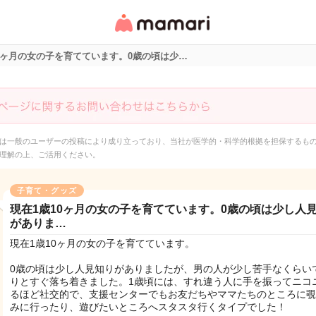
女性専用匿名QAアプ
リ・情報サイト
0ヶ月の女の子を育てています。0歳の頃は少…
は一般のユーザーの投稿により成り立っており、当社が医学的・科学的根拠を担保するも
理解の上、ご活用ください。
子育て・グッズ
現在1歳10ヶ月の女の子を育てています。0歳の頃は少し人
がありま…
現在1歳10ヶ月の女の子を育てています。
0歳の頃は少し人見知りがありましたが、男の人が少し苦手なくらい
りとすぐ落ち着きました。1歳頃には、すれ違う人に手を振ってニコ
るほど社交的で、支援センターでもお友だちやママたちのところに覗
みに行ったり、遊びたいところへスタスタ行くタイプでした！