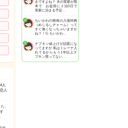
きですよね？ 夫の実家が熊
本で お盆前に２泊3日で
実家に泊まる予定…
4
ちいかわの映画の入場特典
（めじるしチャーム）って
すぐ無くなっちゃいますか
ね？！💦 ちいかわ…
5
ナプキン値上げが話題にな
ってますが 私はミレーナ入
れてるからもう1年以上ナ
プキン買ってない…
4人
恋人
また、
す
…
です