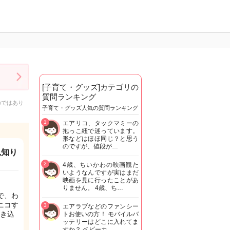
[子育て・グッズ]カテゴリの
質問ランキング
のではあり
子育て・グッズ人気の質問ランキング
1
エアリコ、タックマミーの
抱っこ紐で迷っています。
形などはほほ同じ？と思う
のですが、値段が…
見知り
2
4歳、ちいかわの映画観た
いようなんですが実はまだ
映画を見に行ったことがあ
りません。 4歳、ち…
で、わ
ニコす
3
エアラブなどのファンシー
き込
トお使いの方！ モバイルバ
ッテリーはどこに入れてま
すか？ ベビーカ…