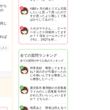
から
4
4歳8ヶ月の娘とリズム天国
の
したいと思って買ったので
すが思ったより難しくて私
ばかりしてるので…
同じ
5
スポ少ママさん、、クーラ
ーボックス何個持ってます
か？？ 現在コールマンテイ
れば
ク6と、16QTを持…
に入り
全ての質問ランキング
全ての質問の中で人気のランキング
1
仲里依紗 整形してますよ
ね？前の方が可愛かったの
に今怖いんですが整形した
ら整形したーって…
2
鹿児島市 黎明館の大恐竜展
ライカのシン恐竜展 今年行
かれた方いらっしゃいます
か？ どちらか…
3
地震あと 帰省は控えるべ