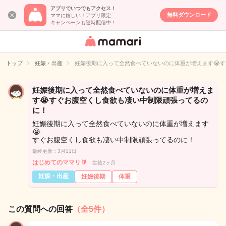
アプリでいつでもアクセス！
無料ダウンロード
ママに嬉しい！アプリ限定
キャンペーンも随時配信中！
女性専用匿名QA
アプリ・情報サ
トップ
妊娠・出産
妊娠後期に入って全然食べていないのに体重が増えます😭
イト
妊娠後期に入って全然食べていないのに体重が増えま
す😭すぐお腹空くし食欲も凄い中制限頑張ってるの
に！
妊娠後期に入って全然食べていないのに体重が増えます
😭
すぐお腹空くし食欲も凄い中制限頑張ってるのに！
最終更新：3月11日
はじめてのママリ🔰
生後2ヶ月
妊娠・出産
妊娠後期
体重
この質問への回答
（全5件）