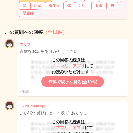
親
出産
誕生日
体
2人目
初産
肉
助産師
この質問への回答
（全13件）
プリマ
素敵なお話をありがとうござい…
この回答の続きは
「ママリ」アプリ
にて
お読みいただけます！
無料で続きを見る(全13件)
7月9日
3 kids mam ᙏ̤̫♡゛
いい話で感動しました😢♡ ありが…
この回答の続きは
「ママリ」アプリ
にて