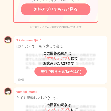
＼ママリアプリをダウンロードして／
無料アプリでもっと見る
※一部プレミアム会員限定の機能もございます
3 kids mam ᙏ̤̫♡゛
はいっ(ˊᵕˋ*)♩ もう少しで会え…
この回答の続きは
「ママリ」アプリ
にて
お読みいただけます！
無料で続きを見る(全13件)
7月9日
yomogi_mama
とても感動しました(•̩̩̩̩＿•̩̩…
この回答の続きは
「ママリ」アプリ
にて