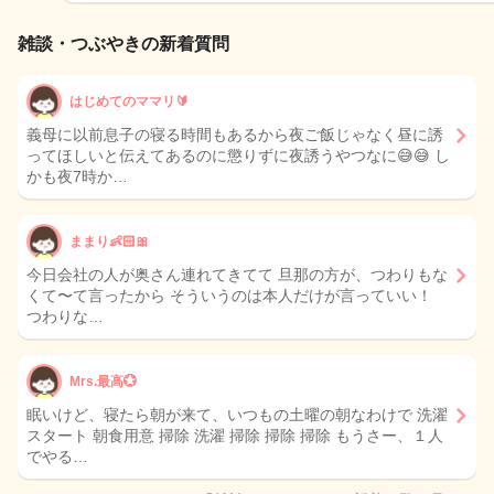
雑談・つぶやきの新着質問
はじめてのママリ🔰
義母に以前息子の寝る時間もあるから夜ご飯じゃなく昼に誘
ってほしいと伝えてあるのに懲りずに夜誘うやつなに😅😅 し
かも夜7時か…
ままり👶🏻🎀
今日会社の人が奥さん連れてきてて 旦那の方が、つわりもな
くて〜て言ったから そういうのは本人だけが言っていい！
つわりな…
Mrs.最高💮
眠いけど、寝たら朝が来て、いつもの土曜の朝なわけで 洗濯
スタート 朝食用意 掃除 洗濯 掃除 掃除 掃除 もうさー、１人
でやる…