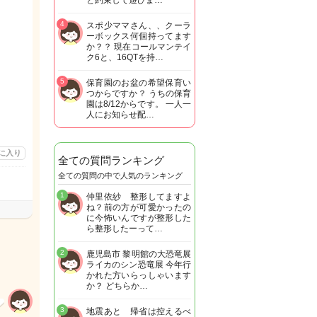
と約束して遊びま…
4
スポ少ママさん、、クーラ
ーボックス何個持ってます
か？？ 現在コールマンテイ
ク6と、16QTを持…
5
保育園のお盆の希望保育い
つからですか？ うちの保育
園は8/12からです。 一人一
人にお知らせ配…
に入り
全ての質問ランキング
全ての質問の中で人気のランキング
1
仲里依紗 整形してますよ
ね？前の方が可愛かったの
に今怖いんですが整形した
ら整形したーって…
2
鹿児島市 黎明館の大恐竜展
ライカのシン恐竜展 今年行
かれた方いらっしゃいます
か？ どちらか…
3
地震あと 帰省は控えるべ