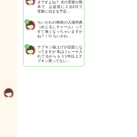
きですよね？ 夫の実家が熊
本で お盆前に２泊3日で
実家に泊まる予定…
4
ちいかわの映画の入場特典
（めじるしチャーム）って
すぐ無くなっちゃいますか
ね？！💦 ちいかわ…
5
ナプキン値上げが話題にな
ってますが 私はミレーナ入
れてるからもう1年以上ナ
プキン買ってない…