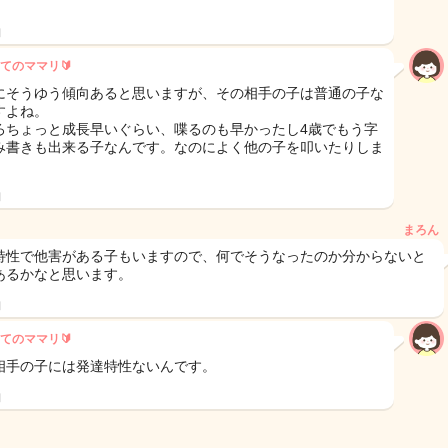
日
てのママリ🔰
にそうゆう傾向あると思いますが、その相手の子は普通の子な
すよね。
ろちょっと成長早いぐらい、喋るのも早かったし4歳でもう字
み書きも出来る子なんです。なのによく他の子を叩いたりしま
日
まろん
特性で他害がある子もいますので、何でそうなったのか分からないと
あるかなと思います。
日
てのママリ🔰
相手の子には発達特性ないんです。
日