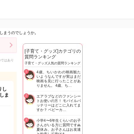
しまうのでしょうか。
[子育て・グッズ]カテゴリの
質問ランキング
のではあり
子育て・グッズ人気の質問ランキング
1
4歳、ちいかわの映画観た
いようなんですが実はまだ
映画を見に行ったことがあ
りません。 4歳、ち…
りし
しま
2
エアラブなどのファンシー
トお使いの方！ モバイルバ
ッテリーはどこに入れてま
すか？ ベビーカ…
3
小学4〜6年生くらいのお子
さんがいる方に質問です🙏
夏休み、お子さんはお友達