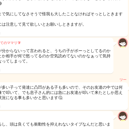

まで気にしてなさそうで怪我も大したことなければそっとしときます
には注意して見て欲しいとお願いしときますが。
日
てのママリ🔰
が分からないって言われると、うちの子がボーっとしてるのか
とか相手が何で怒ってるのか空気読めてないのかなぁって気持
なってしまって。
日
ツー
が多い子って発達に凸凹がある子も多いので、そのお友達の中では何
嫌で叩いて、でも息子さん的には急にお友達が叩いて来たとしか思え
状況になる事も多いかと思います🤔
日
るし、頭は良くても衝動性を抑えれないタイプなんだと思いま