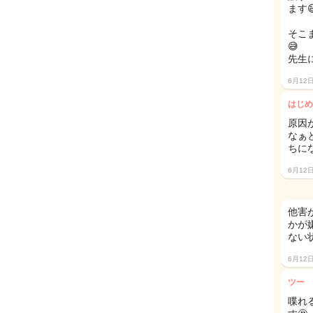
ます
そこ
😅
先生
6月12
はじめ
原因
なぁ
ちに
6月12
他害
かが
ない
6月12
ツー
喋れ