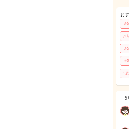
お
妊
妊
妊
妊
5
「5