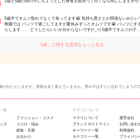
2歳と5歳の男の子にちょっとした帰省土産持って行くなら何にしますか🥺
5歳半でオムツ取れてなくて焦ってます😭 気持ち悪さとか関係ないみたい
稚園では パンツで過ごしてますが夏休みずっとオムツです😭 パンツにす
らします…… どうしたらいいか分からないです(>_<) 5歳半でオムツの子
「5歳」に関する質問をもっと見る
掻かれたりしますが、原因を全く覚えていません。男の子はすぐに忘れてしまうの
一覧
ママリについて
ファッション・コスメ
ママリについて
運営会社
ッズ
ココロ・悩み
ブランドガイドライン
お問い合わ
家族・旦那
キーワード一覧
利用規約
お出かけ
カテゴリ一一覧
プライバシ