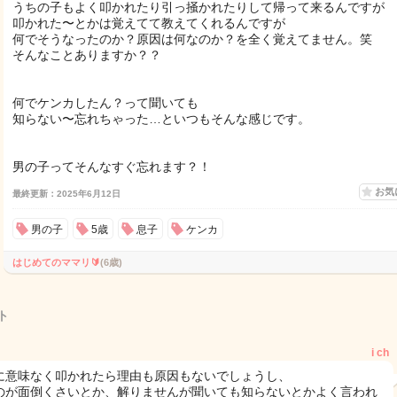
うちの子もよく叩かれたり引っ掻かれたりして帰って来るんですが
叩かれた〜とかは覚えてて教えてくれるんですが
何でそうなったのか？原因は何なのか？を全く覚えてません。笑
そんなことありますか？？
何でケンカしたん？って聞いても
知らない〜忘れちゃった…といつもそんな感じです。
男の子ってそんなすぐ忘れます？！
お気
最終更新：2025年6月12日
男の子
5歳
息子
ケンカ
はじめてのママリ🔰
(6歳)
ト
i ch
に意味なく叩かれたら理由も原因もないでしょうし、
のが面倒くさいとか、解りませんが聞いても知らないとかよく言われ