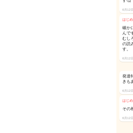
す🤔
6月12
はじめ
確か
んで
むし
の読
す。
6月12
発達
きも
6月12
はじめ
その
6月12