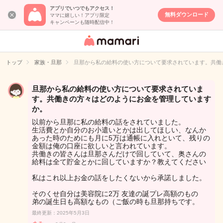
アプリでいつでもアクセス！
無料ダウンロード
ママに嬉しい！アプリ限定
キャンペーンも随時配信中！
女性専用匿名QA
アプリ・情報サ
トップ
家族・旦那
旦那から私の給料の使い方について要求されています。共働
イト
旦那から私の給料の使い方について要求されていま
す。共働きの方々はどのようにお金を管理しています
か。
以前から旦那に私の給料の話をされていました。
生活費とか自分のお小遣いとかは出してほしい、なんか
あった時のためにも月に5万は通帳に入れといて、残りの
金額は俺の口座に欲しいと言われています。
共働きの皆さんは旦那さんだけで回していて、奥さんの
給料は全て貯金とかに回していますか？教えてください
私はこれ以上お金の話をしたくないから承諾しました。
そのくせ自分は美容院に2万 友達の誕プレ高額のもの
弟の誕生日も高額なもの（ご飯の時も旦那持ちです。
最終更新：2025年5月3日