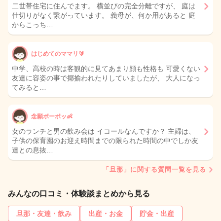
二世帯住宅に住んでます。 横並びの完全分離ですが、 庭は
仕切りがなく繋がっています。 義母が、何か用があると 庭
からこっち…
はじめてのママリ🔰
中学、高校の時は客観的に見てあまり顔も性格も 可愛くない
友達に容姿の事で揶揄われたりしていましたが、 大人になっ
てみると…
念願ボーボッ👶
女のランチと男の飲み会は イコールなんですか？ 主婦は、
子供の保育園のお迎え時間までの限られた時間の中でしか友
達との息抜…
「旦那」に関する質問一覧を見る
みんなの口コミ・体験談まとめから見る
旦那・友達・飲み
出産・お金
貯金・出産