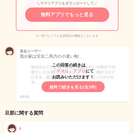
＼ママリアプリをダウンロードして／
無料アプリでもっと見る
※一部プレミアム会員限定の機能もございます
退会ユーザー
我が家は完全二馬力の小遣い制…
この回答の続きは
「ママリ」アプリ
にて
お読みいただけます！
無料で続きを見る(全3件)
5月3日
旦那に関する質問
&