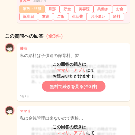
まみー
3歳0ヶ月
家族・旦那
旦那
貯金
美容院
共働き
お金
誕生日
友達
ご飯
生活費
お小遣い
給料
この質問への回答
（全3件）
醤油
私の給料は子供達の保育料、習…
この回答の続きは
「ママリ」アプリ
にて
お読みいただけます！
無料で続きを見る(全3件)
5月2日
ママリ
私は金銭管理出来ないので家族…
この回答の続きは
「ママリ」アプリ
にて