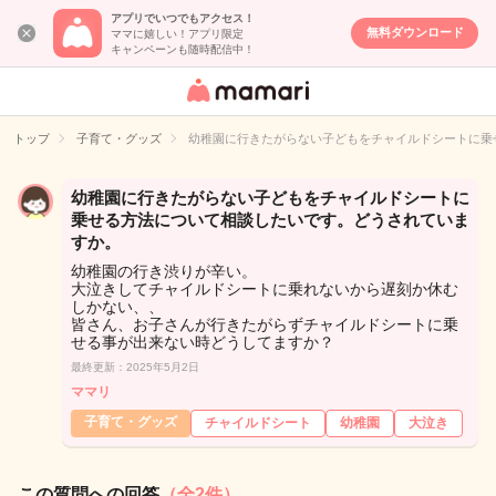
アプリでいつでもアクセス！
無料ダウンロード
ママに嬉しい！アプリ限定
キャンペーンも随時配信中！
女性専用匿名QA
アプリ・情報サ
トップ
子育て・グッズ
幼稚園に行きたがらない子どもをチャイルドシートに乗
イト
幼稚園に行きたがらない子どもをチャイルドシートに
乗せる方法について相談したいです。どうされていま
すか。
幼稚園の行き渋りが辛い。
大泣きしてチャイルドシートに乗れないから遅刻か休む
しかない、、
皆さん、お子さんが行きたがらずチャイルドシートに乗
せる事が出来ない時どうしてますか？
最終更新：2025年5月2日
ママリ
子育て・グッズ
チャイルドシート
幼稚園
大泣き
この質問への回答
（全2件）