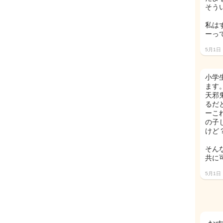
そう
私は
ーっ
5月1日
小学
ます
天邪
るだ
ーこ
の子
けど
そん
共に
5月1日