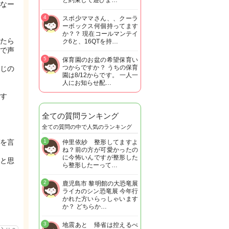
と約束して遊びま…
なー
4
スポ少ママさん、、クーラ
ーボックス何個持ってます
か？？ 現在コールマンテイ
たら
ク6と、16QTを持…
で声
5
保育園のお盆の希望保育い
つからですか？ うちの保育
じの
園は8/12からです。 一人一
人にお知らせ配…
す
全ての質問ランキング
全ての質問の中で人気のランキング
を言
1
仲里依紗 整形してますよ
ね？前の方が可愛かったの
に今怖いんですが整形した
と思
ら整形したーって…
2
鹿児島市 黎明館の大恐竜展
ライカのシン恐竜展 今年行
かれた方いらっしゃいます
か？ どちらか…
3
地震あと 帰省は控えるべ