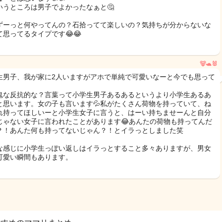
いうところは男子でよかったなぁと🤔
ずーっと何やってんの？石拾ってて楽しいの？気持ちが分からないな
て思ってるタイプです😂😂
🐻🐢🐰
生男子、我が家に2人いますがアホで単純で可愛いなーと今でも思って
。
鬼な反抗的な？言葉って小学生男子あるあるというより小学生あるあ
と思います。女の子も言います💦私がたくさん荷物を持っていて、ね
れ持ってほしいーと小学生女子に言うと、はーい持ちませーんと自分
じゃない女子に言われたことがあります😂あんたの荷物も持ってんだ
？！あんた何も持ってないじゃん？！とイラっとしました笑
な感じに小学生っぽい返しはイラっとすること多々ありますが、男女
可愛い瞬間もあります。