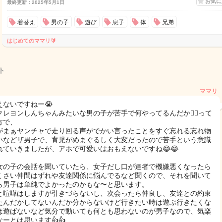
お気
最終更新：2025年5月1日
着替え
男の子
遊び
息子
体
兄弟
はじめてのママリ🔰
ト
ママリ
えないですねー😭
クレヨンしんちゃんみたいな男の子が苦手で何やってるんだか😮‍💨って
方で、
がまぁヤンチャで走り回る声がでかい言ったことをすぐ忘れる忘れ物
いなどザ男子で、育児がめまぐるしく大変だったので苦手という意識
れていきましたが、アホで可愛いはおもえないですね😂😂
女の子の会話を聞いていたら、女子だし口が達者で機嫌悪くなったら
くさい仲間はずれや友達関係に悩んでるなど聞くので、それを聞いて
ら男子は単純でよかったのかもな〜と思います。
と喧嘩はしますが引きづらないし、次会ったら仲良し、友達との約束
たんだかしてないんだか分からないけど行きたい時は遊ぶ行きたくな
は遊ばないなど気分で動いても何とも思わないのが男子なので、気楽
ーとは思います👍👍