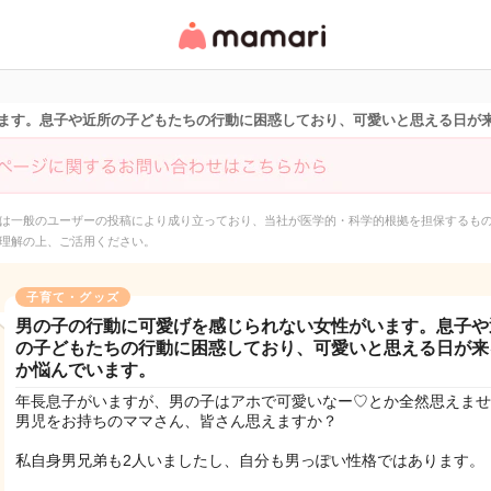
女性専用匿名QAアプ
リ・情報サイト
ます。息子や近所の子どもたちの行動に困惑しており、可愛いと思える日が
は一般のユーザーの投稿により成り立っており、当社が医学的・科学的根拠を担保するも
理解の上、ご活用ください。
子育て・グッズ
男の子の行動に可愛げを感じられない女性がいます。息子や
の子どもたちの行動に困惑しており、可愛いと思える日が来
か悩んでいます。
年長息子がいますが、男の子はアホで可愛いなー♡とか全然思えませ
男児をお持ちのママさん、皆さん思えますか？
私自身男兄弟も2人いましたし、自分も男っぽい性格ではあります。