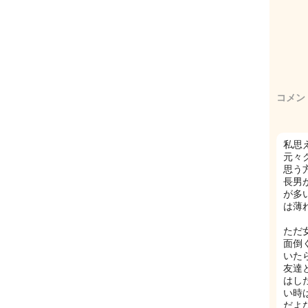
コメン
私思
元々
思う
長男
が多
は薄
ただ
面倒
いた
友達
はし
い時
だよな