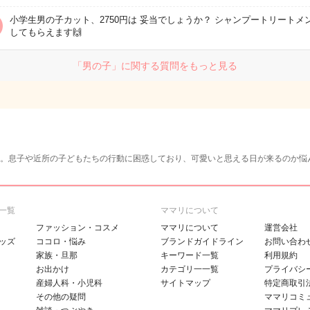
小学生男の子カット、2750円は 妥当でしょうか？ シャンプートリートメ
してもらえます🙌
「男の子」に関する質問をもっと見る
。息子や近所の子どもたちの行動に困惑しており、可愛いと思える日が来るのか悩
一覧
ママリについて
ファッション・コスメ
ママリについて
運営会社
ッズ
ココロ・悩み
ブランドガイドライン
お問い合わ
家族・旦那
キーワード一覧
利用規約
お出かけ
カテゴリ一一覧
プライバシ
産婦人科・小児科
サイトマップ
特定商取引
その他の疑問
ママリコミ