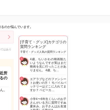
来るのか悩んでいます。
[子育て・グッズ]カテゴリの
質問ランキング
のではあり
子育て・グッズ人気の質問ランキング
1
4歳、ちいかわの映画観た
いようなんですが実はまだ
映画を見に行ったことがあ
りません。 4歳、ち…
近所
るの
2
エアラブなどのファンシー
トお使いの方！ モバイルバ
ッテリーはどこに入れてま
ん。
すか？ ベビーカ…
3
小学4〜6年生くらいのお子
さんがいる方に質問です🙏
夏休み、お子さんはお友達