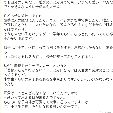
でも自分の子もだし、近所の子とか見てても、アホで可愛いーバカだ
♡とかそんなふうに全然思えません。
近所の子は複数いますが、
勝手に人の敷地に入ったり、ウェーイと大きな声で押したり、暇だっ
依存してきたり、「遊びたいなら、遊んだろか？」など上からで目線
かけてきたり。
そうじゃない子もいますが、中学年くらいになるとだいたいそんな感
子が多い印象です。
息子も息子で、何度行っても同じ事をする、意味がわからない行動を
る。
カッコつけるしスカすし、調子に乗って変なことするし。
私が「着替えたら外行くよー」というと
「着替えたら外行かないよー」とか口ひらけば天邪鬼？反対のことば
ってくるなど。
小学生くらいの男子あるあるな事もありますが、かわいげがないなぁ
ったり。
可愛げってどんどんなくなっていくんですかね…
可愛いって思える日が来るんですかね。
ちなみに息子自体は可愛くて大事に思っています！が。
ざ、小学生男児！みたいな振る舞いが苦手です。