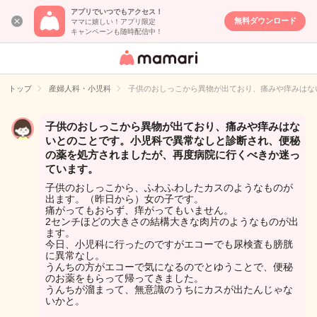
アプリでいつでもアクセス！
無料ダウンロード
ママに嬉しい！アプリ限定
キャンペーンも随時配信中！
女性専用匿名QA
アプリ・情報サ
トップ
産婦人科・小児科
子供のおしっこから異物が出ており、痛みや痒みはな
イト
子供のおしっこから異物が出ており、痛みや痒みはな
いとのことです。小児科で異常なしと診断され、便秘
の薬を処方されましたが、再度病院に行くべきか迷っ
ています。
子供のおしっこから、ふわふわしたカスのようなものが
出ます。（昨日から）女の子です。
痛がってもおらず、痒がってもいません。
2センチほどの大きさの結構大きな肉片のようなものが出
ます。
今日、小児科に行ったのですがエコーでも尿検査も膀胱
に異常なし。
うんちの方がエコーで気になるのでとゆうことで、便秘
のお薬をもらって帰ってきました。
うんちが溜まって、無意識のうちにカスが出たんじゃな
いかと。