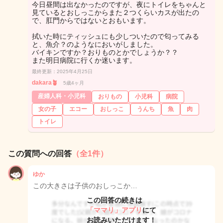
今日昼間は出なかったのですが、夜にトイレをちゃんと
見ているとおしっこからまた２つくらいカスが出たの
で、肛門からではないとおもいます。
拭いた時にティッシュにも少しついたので匂ってみる
と、魚介？のようなにおいがしました。
バイキンですか？おりものとかでしょうか？？
また明日病院に行くか迷います。
最終更新：2025年4月25日
dakara🪴
5歳4ヶ月
産婦人科・小児科
おりもの
小児科
病院
女の子
エコー
おしっこ
うんち
魚
肉
トイレ
この質問への回答
（全1件）
ゆか
この大きさは子供のおしっこか…
この回答の続きは
「ママリ」アプリ
にて
お読みいただけます！