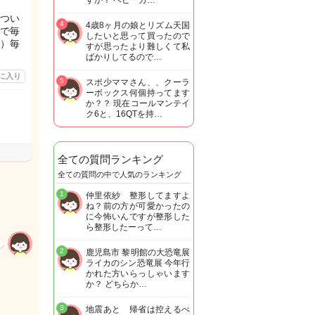
すか？ ベビーカ…
つい
4
4歳8ヶ月の娘とリズム天国
で毎
したいと思って買ったので
）毎
すが思ったより難しくて私
ばかりしてるので…
に入り
5
スポ少ママさん、、クーラ
ーボックス何個持ってます
か？？ 現在コールマンテイ
ク6と、16QTを持…
全ての質問ランキング
全ての質問の中で人気のランキング
1
仲里依紗 整形してますよ
ね？前の方が可愛かったの
に今怖いんですが整形した
ら整形したーって…
2
鹿児島市 黎明館の大恐竜展
ライカのシン恐竜展 今年行
かれた方いらっしゃいます
か？ どちらか…
3
地震あと 帰省は控えるべ