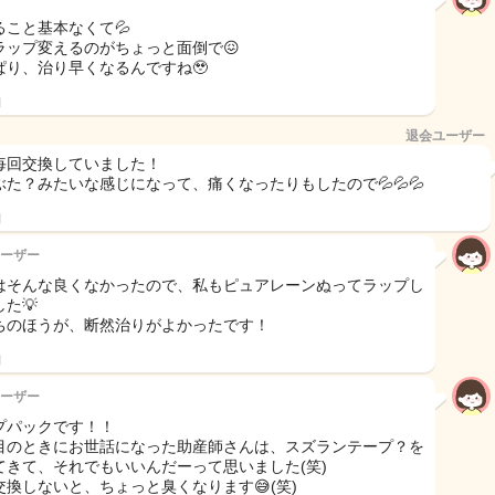
ること基本なくて💦
ラップ変えるのがちょっと面倒で😖
ぱり、治り早くなるんですね🥹
日
退会ユーザー
毎回交換していました！
ぶた？みたいな感じになって、痛くなったりもしたので💦💦💦
日
ーザー
はそんな良くなかったので、私もピュアレーンぬってラップし
た💡
ちのほうが、断然治りがよかったです！
日
ーザー
プパックです！！
目のときにお世話になった助産師さんは、スズランテープ？を
てきて、それでもいいんだーって思いました(笑)
交換しないと、ちょっと臭くなります😅(笑)