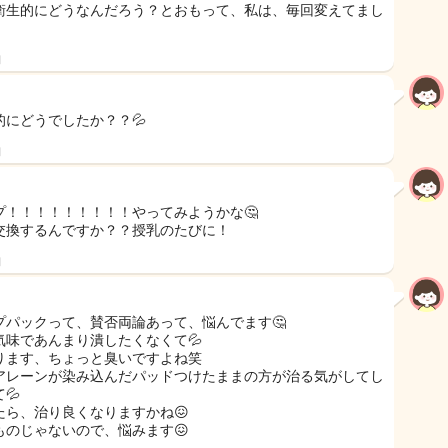
衛生的にどうなんだろう？とおもって、私は、毎回変えてまし
！
日
的にどうでしたか？？💦
日
プ！！！！！！！！！やってみようかな🤔
交換するんですか？？授乳のたびに！
日
プパックって、賛否両論あって、悩んでます🤔
気味であんまり潰したくなくて💦
ります、ちょっと臭いですよね笑
アレーンが染み込んだパッドつけたままの方が治る気がしてし
💦
たら、治り良くなりますかね😖
ものじゃないので、悩みます😖