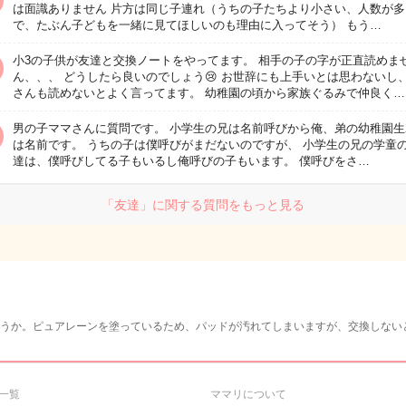
は面識ありません 片方は同じ子連れ（うちの子たちより小さい、人数が多
で、たぶん子どもを一緒に見てほしいのも理由に入ってそう） もう…
小3の子供が友達と交換ノートをやってます。 相手の子の字が正直読めま
ん、、、 どうしたら良いのでしょう😢 お世辞にも上手いとは思わないし
さんも読めないとよく言ってます。 幼稚園の頃から家族ぐるみで仲良く…
男の子ママさんに質問です。 小学生の兄は名前呼びから俺、弟の幼稚園生
は名前です。 うちの子は僕呼びがまだないのですが、 小学生の兄の学童
達は、僕呼びしてる子もいるし俺呼びの子もいます。 僕呼びをさ…
「友達」に関する質問をもっと見る
うか。ピュアレーンを塗っているため、パッドが汚れてしまいますが、交換しない
一覧
ママリについて