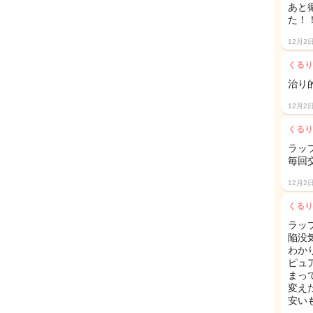
あと
た！
12月2
くるり
治り
12月2
くるり
ラッ
毎回
12月2
くるり
ラッ
陥没
わか
ピュ
まって
変え
安い