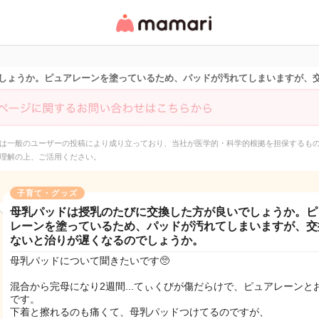
女性専用匿名QAアプ
リ・情報サイト
しょうか。ピュアレーンを塗っているため、パッドが汚れてしまいますが、
は一般のユーザーの投稿により成り立っており、当社が医学的・科学的根拠を担保するも
理解の上、ご活用ください。
子育て・グッズ
母乳パッドは授乳のたびに交換した方が良いでしょうか。ピ
レーンを塗っているため、パッドが汚れてしまいますが、交
ないと治りが遅くなるのでしょうか。
母乳パッドについて聞きたいです🥺
混合から完母になり2週間...てぃくびが傷だらけで、ピュアレーンと
です。
下着と擦れるのも痛くて、母乳パッドつけてるのですが、