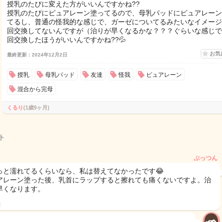
授乳のたびに変えた方がいいんですかね??
授乳のたびにピュアレーン塗ってるので、母乳パッドにピュアレーン
てるし、普通の怪我的な感じで、ガーゼについてるみたいなイメージ
回交換してないんですが（治りが早くなるかな？？？ぐらいな感じで
回交換したほうがいいんですかね??💦
お気
最終更新：2024年12月2日
授乳
母乳パッド
友達
怪我
ピュアレーン
混合から完母
くるり
(1歳9ヶ月)
ト
ぶっつん
っと濡れてるくらいなら、私は替えてなかったです😂
アレーン塗った後、乳首にラップすると擦れても痛くないですよ。治
早くなります。
日