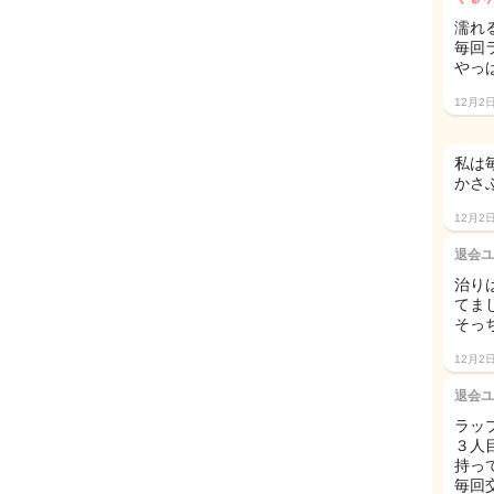
濡れ
毎回
やっ
12月2
私は
かさ
12月2
退会ユ
治り
てまし
そっ
12月2
退会ユ
ラッ
３人
持っ
毎回