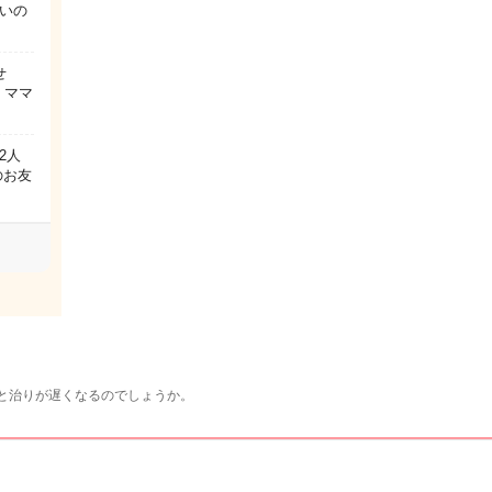
いの
せ
、ママ
2人
のお友
と治りが遅くなるのでしょうか。