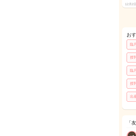
12月2
お
臨
授
臨
授
出
「