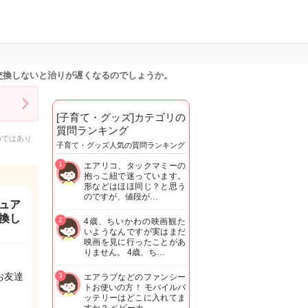
交換しないと治りが遅くなるのでしょうか。
[子育て・グッズ]カテゴリの
質問ランキング
のではあり
子育て・グッズ人気の質問ランキング
1
エアリコ、タックマミーの
抱っこ紐で迷っています。
形などはほほ同じ？と思う
のですが、値段が…
ュア
換し
2
4歳、ちいかわの映画観た
いようなんですが実はまだ
映画を見に行ったことがあ
りません。 4歳、ち…
お友達
3
エアラブなどのファンシー
トお使いの方！ モバイルバ
ッテリーはどこに入れてま