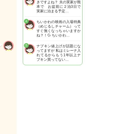
きですよね？ 夫の実家が熊
本で お盆前に２泊3日で
実家に泊まる予定…
4
ちいかわの映画の入場特典
（めじるしチャーム）って
すぐ無くなっちゃいますか
ね？！💦 ちいかわ…
5
ナプキン値上げが話題にな
ってますが 私はミレーナ入
れてるからもう1年以上ナ
プキン買ってない…