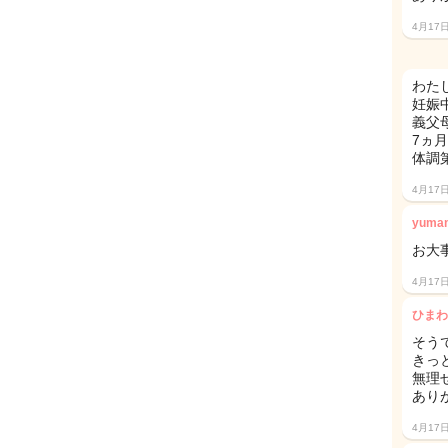
4月17
わた
妊娠
義父
7ヵ
体調
4月17
yuma
お大
4月17
ひまわ
そう
きっと
無理
あり
4月17