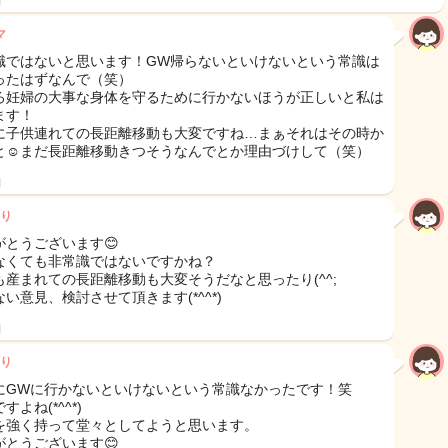
日
マ
識ではないと思います！GW帰らないといけないという常識は
ったはずなんで（笑）
ろ妊婦の大事な身体を守るために行かないほうが正しいと私は
ます！
に子供連れての長距離移動も大変ですね…まぁそれはその時か
と☺まだ長距離移動きつそうなんでとか理由づけして（笑）
日
り
がとうございます😊
なくても非常識ではないですかね？
も産まれての長距離移動も大変そうだなと思ったり(^^;
い意見、検討させて頂きます(*^^*)
日
り
にGWに行かないといけないという常識なかったです！笑
すよね(*^^*)
を強く持って堂々としてようと思います。
がとうございます😊