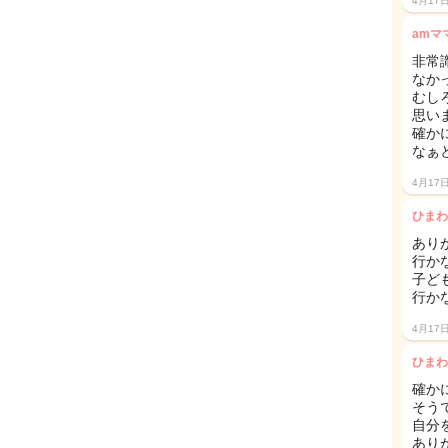
4月17
amマ
非常
なか
むし
思い
確か
なぁ
4月17
ひまわ
あり
行か
子ど
行かな
4月17
ひまわ
確か
そうで
自分
あり