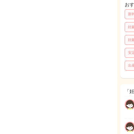
お
新
妊
妊
安
出
「