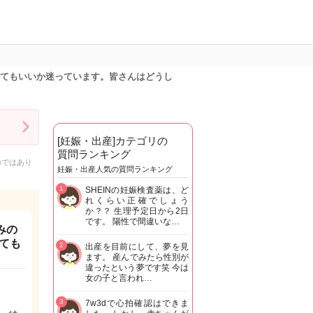
くてもいいか迷っています。皆さんはどうし
[妊娠・出産]カテゴリの
質問ランキング
のではあり
妊娠・出産人気の質問ランキング
1
SHEINの妊娠検査薬は、ど
れくらい正確でしょう
か？？ 生理予定日から2日
です。 陽性で間違いな…
みの
ても
2
出産を目前にして、夢を見
ます。 産んでみたら性別が
違ったという夢です笑 今は
女の子と言われ…
3
7w3dで心拍確認はできま