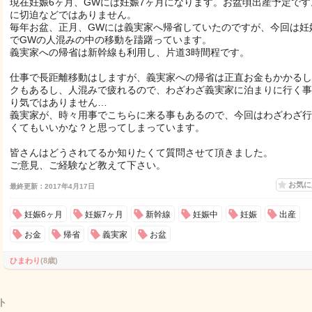
現在妊娠6ヶ月、GWには妊娠7ヶ月になります。お盆頃出産予定です
に切迫などではありません。
毎年お盆、正月、GWには義実家へ帰省していたのですが、今回は妊
でGWの人混みの中の移動を躊躇っています。
義実家への帰省は新幹線も利用し、片道3時間程です。
仕事で長距離移動はしますが、義実家への帰省は正直お金もかかるし
クもあるし、人混みで疲れるので、わざわざ義実家に泊まりに行く事
り気ではありません…
義実家が、時々用事でこちらに来る事もあるので、今回はわざわざ行
くてもいいかな？と思ってしまっています。
皆さんはどうされてるか知りたくて質問させて頂きました。
ご意見、ご経験など教えて下さい。
お気
最終更新：2017年4月17日
妊娠6ヶ月
妊娠7ヶ月
新幹線
妊娠中
妊娠
出産
お金
帰省
義実家
お盆
ひまわり
(8歳)
ト