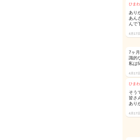
ひまわ
あり
あん
んで下
4月17
7ヶ
識的
私は
4月17
ひまわ
そうで
皆さ
あり
4月17