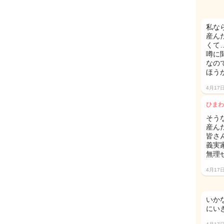
私な
産ん
くて
噂に
なの
ほう
4月17
ひまわ
そう
産ん
皆さん
義実
無理
4月17
いか
にい