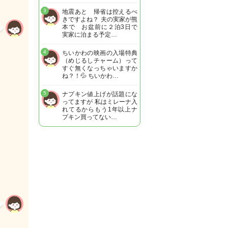
3
地震あと 帰省は控えるべ
きですよね？ 夫の実家が熊
本で お盆前に２泊3日で
実家に泊まる予定…
4
ちいかわの映画の入場特典
（めじるしチャーム）って
すぐ無くなっちゃいますか
ね？！💦 ちいかわ…
5
ナプキン値上げが話題にな
ってますが 私はミレーナ入
れてるからもう1年以上ナ
プキン買ってない…