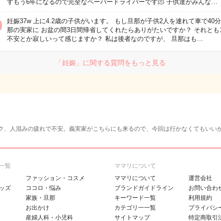
ずもう6年になるので完全なペーパードライバーです🫠 子供達がみんな…
妊娠37w 上に4.2歳の子供がいます。 もし旦那が子供2人を連れて車で40
那の実家に お盆の間3日間帰省してくれたらありがたいですか？ それとも
不安とか寂しいって感じますか？ 私は後者なのですが、 旦那はも…
「妊娠」に関する質問をもっと見る
ク、人混みの疲れで不安。義実家がこちらにも来るので、今回は行かなくてもいい
一覧
ママリについて
ファッション・コスメ
ママリについて
運営会社
ッズ
ココロ・悩み
ブランドガイドライン
お問い合わ
家族・旦那
キーワード一覧
利用規約
お出かけ
カテゴリ一一覧
プライバシ
産婦人科・小児科
サイトマップ
特定商取引