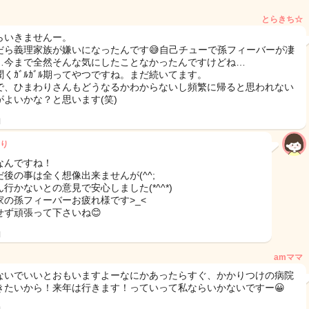
とらきち☆
らいきませんー。
だら義理家族が嫌いになったんです😅自己チューで孫フィーバーが凄
…今まで全然そんな気にしたことなかったんですけどね…
聞くｶﾞﾙｶﾞﾙ期ってやつですね。まだ続いてます。
で、ひまわりさんもどうなるかわからないし頻繁に帰ると思われない
がよいかな？と思います(笑)
日
り
なんですね！
だ後の事は全く想像出来ませんが(^^;
行かないとの意見で安心しました(*^^*)
家の孫フィーバーお疲れ様です>_<
せず頑張って下さいね😊
日
amママ
ないでいいとおもいますよーなにかあったらすぐ、かかりつけの病院
きたいから！来年は行きます！っていって私ならいかないですー😀