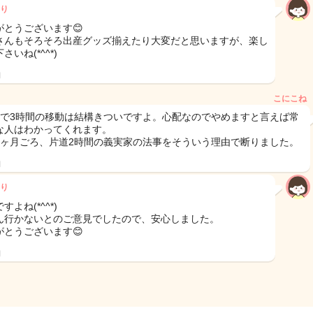
り
がとうございます😊
さんもそろそろ出産グッズ揃えたり大変だと思いますが、楽し
さいね(*^^*)
日
こにこね
月で3時間の移動は結構きついですよ。心配なのでやめますと言えば常
な人はわかってくれます。
5ヶ月ごろ、片道2時間の義実家の法事をそういう理由で断りました。
日
り
すよね(*^^*)
ん行かないとのご意見でしたので、安心しました。
がとうございます😊
日