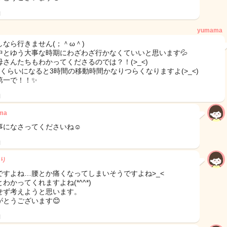
日
yumama
しなら行きません(；＾ω＾)
中とゆう大事な時期にわざわざ行かなくていいと思います💦
母さんたちもわかってくださるのでは？！(>_<)
月くらいになると3時間の移動時間かなりつらくなりますよ(>_<)
第一で！！✨
日
ma
事になさってくださいね☺︎
日
り
ですよね…腰とか痛くなってしまいそうですよね>_<
わかってくれますよね(*^^*)
せず考えようと思います。
がとうございます😊
日