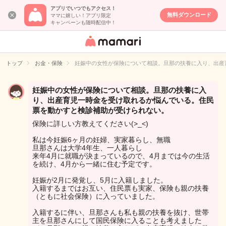
アプリでいつでもアクセス！
無料ダウンロード
ママに嬉しい！アプリ限定
キャンペーンも随時配信中！
女性専用匿名QA
アプリ・情報サ
トップ
お金・保険
妊娠中の女性が保険について相談。旦那の扶養に入り、出産
イト
妊娠中の女性が保険について相談。旦那の扶養に入
り、出産育児一時金を受け取れるか悩んでいる。住民
票を動かすと検診補助が受けられない。
保険に詳しい方教えてください(>_<)
私は今妊娠6ヶ月の妊婦、実家暮らし、無職
旦那さんは大学4年生、一人暮らし
来年4月に就職が決まっているので、4月までは今の生活
を続け、4月から一緒に住む予定です。
妊娠が2月に発覚し、5月に入籍しました。
入籍するまではお互い、住民票も実家、保険も親の扶養
（ともに社会保険）に入っていました。
入籍するに伴い、旦那さんも私も親の扶養を抜け、世帯
主を旦那さんにして国民保険に入ることも考えました