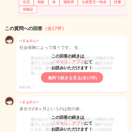
生活
検診
体
補助券
出産育児一時金
扶養
保険証
この質問への回答
（全17件）
∞まぁみん∞
社会保険によって様々です。 生…
この回答の続きは
「ママリ」アプリ
にて
お読みいただけます！
無料で続きを見る(全17件)
6月17日
∞まぁみん∞
多分その6ヶ月というのは前の保…
この回答の続きは
「ママリ」アプリ
にて
お読みいただけます！