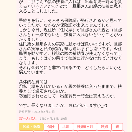
が、旦那さんの親の扶養に入れば、出産育児一時金を貰
えるということだったので、旦那さんの親の扶養に私も
入ることにしました。
手続きを行い、そろそろ保険証が発行されるかと思って
いましたが、なかなか保険証が出来ませんでした。
しかし今日、現住所（住民票）が旦那さんの親と（旦那
さんと）一緒でないと、扶養に入れないということがわ
かりました。
住民票を旦那さんの実家に動かせば良いのですが、旦那
さんの実家と私の実家は県も違いますし遠いです。今住
民票を動かすと、検診の際の補助券が使えなくなってし
まう、もしくはその県まで検診に行かなければいけなく
なります。
それは金銭的にも非常に困るので、どうしたらいいかと
悩んでいます。
具体的な質問は
①私（籍を入れている）が親の扶養に入ったままで、扶
養として適応されるのか。
②適応されたとして、出産育児一時金は貰えるのか。
です。長くなりましたが、おねがいします(>_<)
最終更新：2015年6月17日
ぽーんぽん
5歳9ヶ月, 8歳, 10歳
お金・保険
保険
旦那
妊娠6ヶ月
妊婦
親