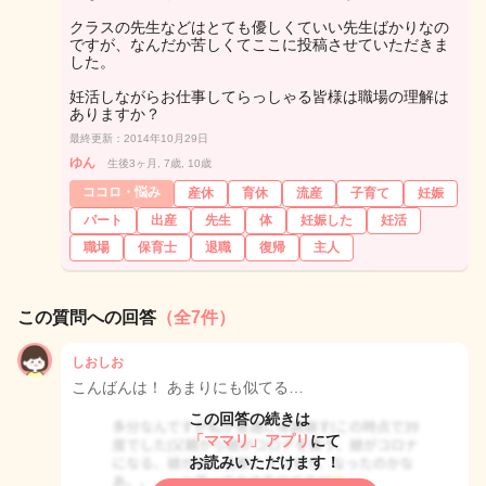
クラスの先生などはとても優しくていい先生ばかりなの
ですが、なんだか苦しくてここに投稿させていただきま
した。
妊活しながらお仕事してらっしゃる皆様は職場の理解は
ありますか？
最終更新：2014年10月29日
ゆん
生後3ヶ月, 7歳, 10歳
ココロ・悩み
産休
育休
流産
子育て
妊娠
パート
出産
先生
体
妊娠した
妊活
職場
保育士
退職
復帰
主人
この質問への回答
（全7件）
しおしお
こんばんは！ あまりにも似てる…
この回答の続きは
「ママリ」アプリ
にて
お読みいただけます！