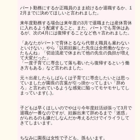
パート勤務にするか正職員のまま続けるか退職するか、1
2月までに決めてほしいと言われました。
来年度勤務する場合は来年度の3月で退職または産休育休
に入れるよう配慮すること。また、パートでも育休はあ
るが、次の4月には復帰することなど色々言われました。
「あなたがパートで育休とるなら代替え職員も雇わない
といけない」やら「以前妊娠した先生は全然働かなかっ
たもんね」「切迫流産で休まれて他の先生の負担が増え
て大変だった」
「一度子育てに専念して落ち着いたら復帰するという働
き方もある」など言われました。
元々出産したらしばらくは子育てに専念したいとは思っ
ていましたが園長の言葉が引っ掛かってしまい「辞め
ろ」と言われているような感覚に陥ってモヤモヤしてし
まっています(..)。
子どもは早くほしいのでやはり今年度妊活頑張って3月で
退職が一番なのですが、妊娠出来て辞めるまで「迷惑」
がられるのも嫌だしなんだか考えるだけでイライラして
きてしまいます。
ちなみに園長は女性で子ども、孫もいます。