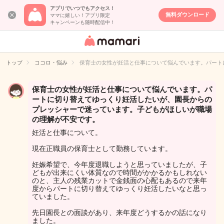
アプリでいつでもアクセス！
無料ダウンロード
ママに嬉しい！アプリ限定
キャンペーンも随時配信中！
女性専用匿名QA
アプリ・情報サ
トップ
ココロ・悩み
保育士の女性が妊活と仕事について悩んでいます。パート
イト
保育士の女性が妊活と仕事について悩んでいます。パ
ートに切り替えてゆっくり妊活したいが、園長からの
プレッシャーで迷っています。子どもがほしいが職場
の理解が不安です。
妊活と仕事について。
現在正職員の保育士として勤務しています。
妊娠希望で、今年度退職しようと思っていましたが、子
どもが出来にくい体質なので時間がかかるかもしれない
のと、主人の残業カットで金銭面の心配もあるので来年
度からパートに切り替えてゆっくり妊活したいなと思っ
ていました。
先日園長との面談があり、来年度どうするかの話になり
ました。