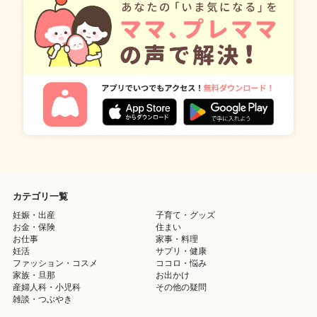
カテゴリ一覧
妊娠・出産
子育て・グッズ
お金・保険
住まい
お仕事
家事・料理
妊活
サプリ・健康
ファッション・コスメ
ココロ・悩み
家族・旦那
お出かけ
産婦人科・小児科
その他の疑問
雑談・つぶやき