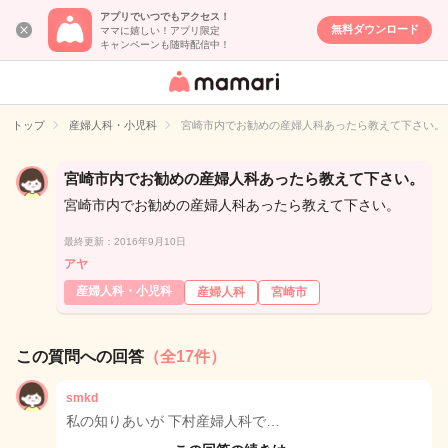
アプリでいつでもアクセス！
無料ダウンロード
ママに嬉しい！アプリ限定
キャンペーンも随時配信中！
女性専用匿名QA
アプリ・情報サ
トップ
産婦人科・小児科
宮崎市内でお勧めの産婦人科あったら教えて下さい。
イト
宮崎市内でお勧めの産婦人科あったら教えて下さい。
宮崎市内でお勧めの産婦人科あったら教えて下さい。
最終更新：2016年9月10日
アヤ
産婦人科・小児科
産婦人科
宮崎市
この質問への回答
（全17件）
smkd
私の知りあいが 下村産婦人科で…