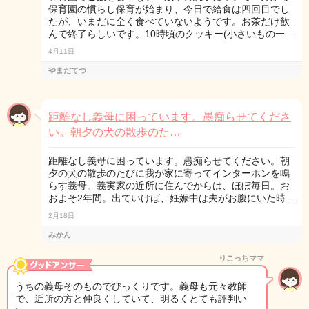
保育園の慣らし保育が始まり、今日で給食は四回目でし
たが、いまだに全く食べていないようです。お茶だけ飲
んで終了らしいです。10時頃のクッキー(小さいもの一…
4月11日
やまだてつ
距離なし義母に困っています。愚痴らせてくださ
い。朝夕の犬の散歩のた…
距離なし義母に困っています。愚痴らせてください。朝
夕の犬の散歩のたびに我が家に寄ってインターホンを鳴
らす義母。義実家の近所に住んでからは、ほぼ毎日。お
およそ2年間。出ていけば、妊娠中は夫がお腹にいた時…
2月18日
みかん
りこっちママ
うちの義母そのものでびっくりです。義母も元々教師
で、近所の方と仲良くしていて、明るくとても評判い