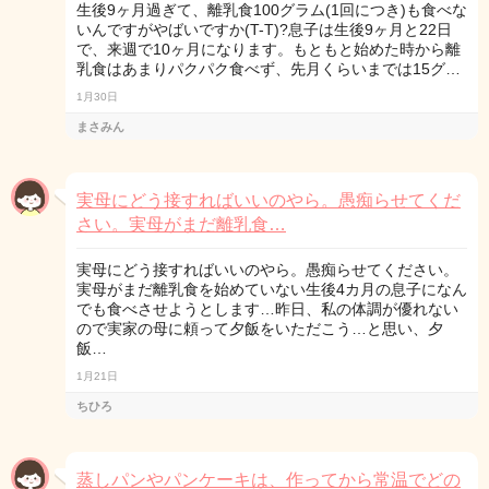
生後9ヶ月過ぎて、離乳食100グラム(1回につき)も食べな
いんですがやばいですか(T-T)?息子は生後9ヶ月と22日
で、来週で10ヶ月になります。もともと始めた時から離
乳食はあまりパクパク食べず、先月くらいまでは15グ…
1月30日
まさみん
実母にどう接すればいいのやら。愚痴らせてくだ
さい。実母がまだ離乳食…
実母にどう接すればいいのやら。愚痴らせてください。
実母がまだ離乳食を始めていない生後4カ月の息子になん
でも食べさせようとします…昨日、私の体調が優れない
ので実家の母に頼って夕飯をいただこう…と思い、夕
飯…
1月21日
ちひろ
蒸しパンやパンケーキは、作ってから常温でどの