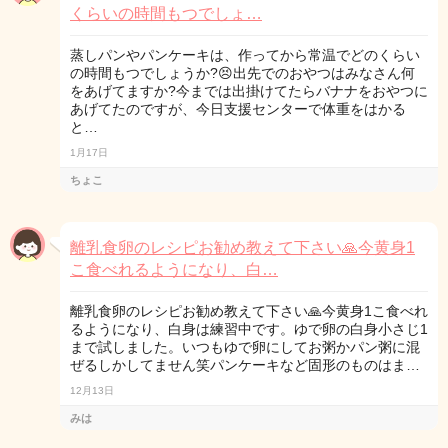
くらいの時間もつでしょ…
蒸しパンやパンケーキは、作ってから常温でどのくらい
の時間もつでしょうか?😣出先でのおやつはみなさん何
をあげてますか?今までは出掛けてたらバナナをおやつに
あげてたのですが、今日支援センターで体重をはかる
と…
1月17日
ちょこ
離乳食卵のレシピお勧め教えて下さい🙏今黄身1
こ食べれるようになり、白…
離乳食卵のレシピお勧め教えて下さい🙏今黄身1こ食べれ
るようになり、白身は練習中です。ゆで卵の白身小さじ1
まで試しました。いつもゆで卵にしてお粥かパン粥に混
ぜるしかしてません笑パンケーキなど固形のものはま…
12月13日
みは