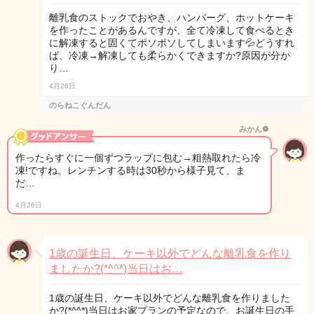
離乳食のストックでおやき、ハンバーグ、ホットケーキ
を作ったことがあるんですが、全て冷凍して食べるとき
に解凍すると固くてポソポソしてしまいます💦どうすれ
ば、冷凍→解凍しても柔らかくできますか?原因が分か
り…
4月26日
のらねこぐんだん
みかん❁︎
作ったらすぐに一個ずつラップに包む→粗熱取れたら冷
凍!ですね。レンチンする時は30秒から様子見て、ま
だ…
4月26日
1歳の誕生日、ケーキ以外でどんな離乳食を作り
ましたか?(*^^*)当日はお…
1歳の誕生日、ケーキ以外でどんな離乳食を作りました
か?(*^^*)当日はお家プランの予定なので、お誕生日の手