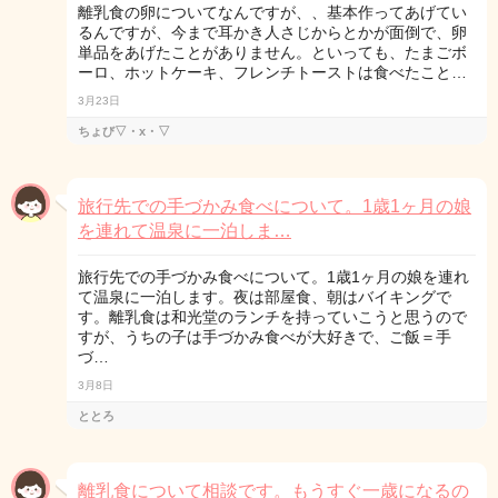
離乳食の卵についてなんですが、、基本作ってあげてい
るんですが、今まで耳かき人さじからとかが面倒で、卵
単品をあげたことがありません。といっても、たまごボ
ーロ、ホットケーキ、フレンチトーストは食べたこと…
3月23日
ちょび▽・x・▽
旅行先での手づかみ食べについて。1歳1ヶ月の娘
を連れて温泉に一泊しま…
旅行先での手づかみ食べについて。1歳1ヶ月の娘を連れ
て温泉に一泊します。夜は部屋食、朝はバイキングで
す。離乳食は和光堂のランチを持っていこうと思うので
すが、うちの子は手づかみ食べが大好きで、ご飯＝手
づ…
3月8日
ととろ
離乳食について相談です。もうすぐ一歳になるの