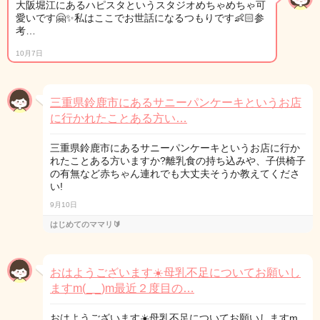
大阪堀江にあるハピスタというスタジオめちゃめちゃ可
愛いです🤗✨私はここでお世話になるつもりです👶🏻参
考…
10月7日
三重県鈴鹿市にあるサニーパンケーキというお店
に行かれたことある方い…
三重県鈴鹿市にあるサニーパンケーキというお店に行か
れたことある方いますか?離乳食の持ち込みや、子供椅子
の有無など赤ちゃん連れでも大丈夫そうか教えてくださ
い!
9月10日
はじめてのママリ🔰
おはようございます☀️母乳不足についてお願いし
ますm(_ _)m最近２度目の…
おはようございます☀️母乳不足についてお願いしますm