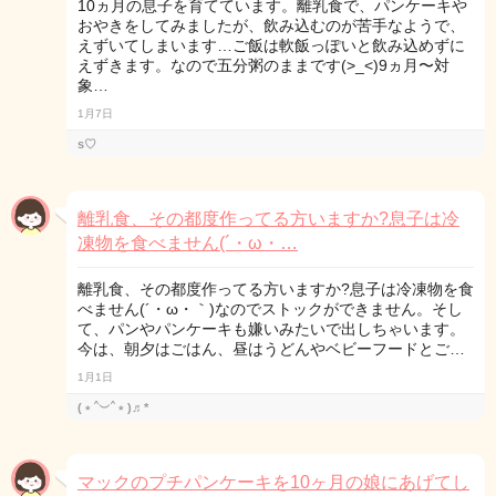
10ヵ月の息子を育てています。離乳食で、パンケーキや
おやきをしてみましたが、飲み込むのが苦手なようで、
えずいてしまいます…ご飯は軟飯っぽいと飲み込めずに
えずきます。なので五分粥のままです(>_<)9ヵ月〜対
象…
1月7日
s♡
離乳食、その都度作ってる方いますか?息子は冷
凍物を食べません(´・ω・…
離乳食、その都度作ってる方いますか?息子は冷凍物を食
べません(´・ω・｀)なのでストックができません。そし
て、パンやパンケーキも嫌いみたいで出しちゃいます。
今は、朝夕はごはん、昼はうどんやベビーフードとご…
1月1日
(﹡ˆ︶ˆ﹡)♬*
マックのプチパンケーキを10ヶ月の娘にあげてし