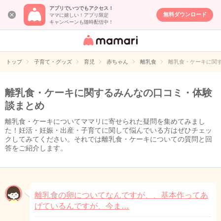
アプリでいつでもアクセス！
無料ダウンロード
ママに嬉しい！アプリ限定
キャンペーンも随時配信中！
女性専用匿名QA
アプリ・情報サ
トップ
子育て・グッズ
育児
赤ちゃん
離乳食
離乳食・ケーキに関
イト
離乳食・ケーキに関するみんなの口コミ・体験
談まとめ
離乳食・ケーキについてママリに寄せられた疑問を集めてみまし
た！妊活・妊娠・出産・子育てに関して悩んでいる方はぜひチェッ
クしてみてください。それでは離乳食・ケーキについての質問と回
答をご紹介します。
離乳食の卵についてなんですが、、基本作ってあ
げているんですが、今ま…