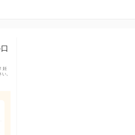
の口
！妊
さい。
な
〜