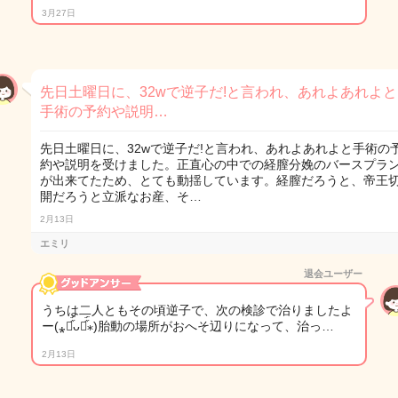
3月27日
先日土曜日に、32wで逆子だ!と言われ、あれよあれよと
手術の予約や説明…
先日土曜日に、32wで逆子だ!と言われ、あれよあれよと手術の
約や説明を受けました。正直心の中での経膣分娩のバースプラ
が出来てたため、とても動揺しています。経膣だろうと、帝王
開だろうと立派なお産、そ…
2月13日
エミリ
退会ユーザー
うちは二人ともその頃逆子で、次の検診で治りましたよ
ー(⁎⚈᷀᷁ᴗ⚈᷀᷁⁎)胎動の場所がおへそ辺りになって、治っ…
2月13日