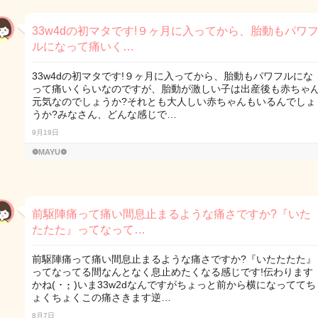
33w4dの初マタです!９ヶ月に入ってから、胎動もパワ
ルになって痛いく…
33w4dの初マタです!９ヶ月に入ってから、胎動もパワフルにな
って痛いくらいなのですが、胎動が激しい子は出産後も赤ちゃ
元気なのでしょうか?それとも大人しい赤ちゃんもいるんでしょ
うか?みなさん、どんな感じで…
9月19日
❁MAYU❁
前駆陣痛って痛い間息止まるような痛さですか?『いた
たたた』ってなって…
前駆陣痛って痛い間息止まるような痛さですか?『いたたたた』
ってなってる間なんとなく息止めたくなる感じです!伝わります
かね( ･ ･̥ )いま33w2dなんですがちょっと前から横になっててち
ょくちょくこの痛さきます逆…
8月7日