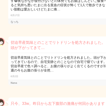
す😂夜なかなか寝付けないどの体勢でもお腹はしんどいご飯食
ると気持ち悪いたまに出る貧血の症状が怖くて1人で散歩できな
い胎動は愛おしいけどたまに痛…
6月17日
なっち
切迫早産気味とのことでリトドリンを処方されました。
頭が下がってきて…
切迫早産気味とのことでリトドリンを処方されました。頭が下
ってきているので、自宅安静とのことなので自宅で寝ています
切迫早産で色々調べると、お腹の張りがよく出てくるのですが3
週の今もお腹の張りが全然…
6月2日
Nana
只今、33w。昨日から左下腹部の激痛が何回かあります