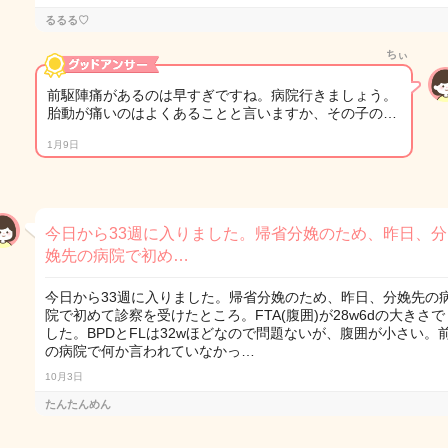
るるる♡
ちぃ
前駆陣痛があるのは早すぎですね。病院行きましょう。
胎動が痛いのはよくあることと言いますか、その子の…
1月9日
今日から33週に入りました。帰省分娩のため、昨日、分
娩先の病院で初め…
今日から33週に入りました。帰省分娩のため、昨日、分娩先の
院で初めて診察を受けたところ。FTA(腹囲)が28w6dの大きさで
した。BPDとFLは32wほどなので問題ないが、腹囲が小さい。
の病院で何か言われていなかっ…
10月3日
たんたんめん