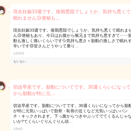
現在妊娠33週です。後期悪阻でしょうか、気持ち悪くて
眠れません😥便秘も…
現在妊娠33週です。後期悪阻でしょうか、気持ち悪くて眠れま
ん😥便秘もあり、今日はお腹から喉元まで気持ち悪すぎて‥‥
動も激しく痛いくらいです💦気持ち悪さ＋胎動の激しさで眠れ
辛いです😞皆さんどうやって乗り…
1月28日
もいもい
切迫早産です。胎動についてです。30週くらいになって
から胎動が特に元…
切迫早産です。胎動についてです。30週くらいになってから胎
が特に元気いっぱいで肋骨・恥骨の近くなど元気いっぱいパン
チ・キックされます。下っ腹からつきやぶってでてくるんじゃ
いか?てくらいぐりんぐりん頭…
1月9日