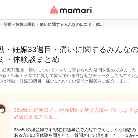
女性専用匿名QAアプ
リ・情報サイト
胎動・妊娠33週目・痛いに関するみんなの口コミ・体…
動・妊娠33週目・痛いに関するみんな
ミ・体験談まとめ
・妊娠33週目・痛いについてママリに寄せられた疑問を集めてみました
妊娠・出産・子育てに関して悩んでいる方はぜひチェックしてみてくだ
では胎動・妊娠33週目・痛いについての質問と回答をご紹介します。
35w5dの経産婦です!現在切迫早産で入院中で同じよう
経験のある方の出…
35w5dの経産婦です!現在切迫早産で入院中で同じような経験の
ある方の出産体験を聞きたく、質問させて頂きました。・33w