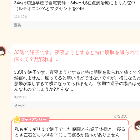
34wは切迫早産で自宅安静・34w〜現在点滴治療により入院中
（ルテオニン2Aとマグセントを24H…
11月15日
那美
33週で逆子です。夜寝ようとすると特に膀胱を蹴られて
痛くて全然寝れま…
33週で逆子です。夜寝ようとすると特に膀胱を蹴られて痛くて
然寝れません。座ってると痛いほどではないですが、横になる
胎動が激しすぎて横になってられません…後期で逆子の場合は
んなものでしょうか?どんな…
3月27日
そーだ
かなぶん
私もギリギリまで逆子でした!病院から逆子体操と、寝る
とき左右どちら側を下にして寝るか指示がありません…