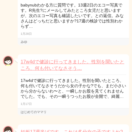
babynubわかる方に質問です。13週2日のエコー写真で
す。R先生?にメールしてみたところ女児だと思います
が、次のエコー写真も確認したいです。との返信。みな
さんはどっちだと思いますか?17週の検診では性別わか
らず…
1月28日
みゆ
17w4dで健診に行ってきました。性別を聞いたと
ころ、何も付いてなさそう…
17w4dで健診に行ってきました。性別を聞いたところ、
何も付いてなさそうだから女の子かな?でも、まだ小さい
から分からないわ〜と、一瞬しかお股を見てくれません
でした。でも、その一瞬うつったお股が全開で、綺麗…
1月17日
はじめてのママリ
妊娠17週半ばです。これは多分女の子ですよね?