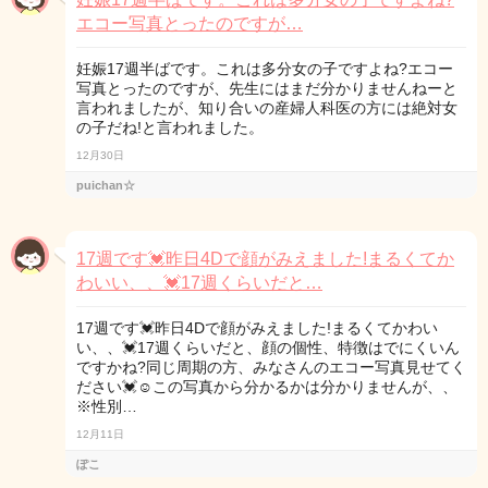
エコー写真とったのですが…
妊娠17週半ばです。これは多分女の子ですよね?エコー
写真とったのですが、先生にはまだ分かりませんねーと
言われましたが、知り合いの産婦人科医の方には絶対女
の子だね!と言われました。
12月30日
puichan☆
17週です💓昨日4Dで顔がみえました!まるくてか
わいい、、💓17週くらいだと…
17週です💓昨日4Dで顔がみえました!まるくてかわい
い、、💓17週くらいだと、顔の個性、特徴はでにくいん
ですかね?同じ周期の方、みなさんのエコー写真見せてく
ださい💓☺この写真から分かるかは分かりませんが、、
※性別…
12月11日
ぽこ