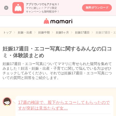
アプリでいつでもアクセス！
無料ダウンロード
ママに嬉しい！アプリ限定
キャンペーンも随時配信中！
女性専用匿名QA
アプリ・情報サ
トップ
妊娠・出産
妊娠中期
妊娠5ヶ月
妊娠17週目
妊娠17週目・
イト
妊娠17週目・エコー写真に関するみんなの口コ
ミ・体験談まとめ
妊娠17週目・エコー写真についてママリに寄せられた疑問を集めて
みました！妊活・妊娠・出産・子育てに関して悩んでいる方はぜひ
チェックしてみてください。それでは妊娠17週目・エコー写真につ
いての質問と回答をご紹介します。
17週の検診で、股下からエコーしてもらったので
すが突起は見当たらず女…