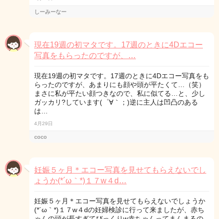
しーみーなー
現在19週の初マタです。17週のときに4Dエコー
写真をもらったのですが、…
現在19週の初マタです。17週のときに4Dエコー写真をも
らったのですが、あまりにも顔や頭が平たくて…（笑）
まさに私が平たい顔つきなので、私に似てる…と、少し
ガッカリ?しています(゜∀｀；)逆に主人は凹凸のある
は…
4月29日
coco
妊娠５ヶ月＊エコー写真を見せてもらえないでし
ょうか(*´ω｀*)１７w４d…
妊娠５ヶ月＊エコー写真を見せてもらえないでしょうか
(*´ω｀*)１７w４dの妊婦検診に行って来ましたが、赤ち
ゃんの頭が長すぎてびっくりw赤ちゃんってまんまるの