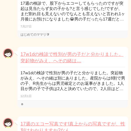
17週の検診で、股下からエコーしてもらったのですが突
起は見当たらず女の子かも?と言う感じでした!ですが、
まだ割れ目も見えないのでなんとも言えないと言われ1ヶ
月後にお預けになりました😭男の子だったら17週だと…
7月27日
はじめてのママリ🔰
17w1dの検診で性別が男の子だと分かりました。
突起物がみえ、へその緒は…
17w1dの検診で性別が男の子だと分かりました。突起物
がみえ、へその緒は別にありました。産院からは8割で男
の子、R先生からは男児確定とのお返事がきました。1人
目が男の子で子供は2人と決めていたので、2人目はど…
12月1日
☻
17週のエコー写真です!真上からの写真ですが、性
別はわかりますか?なん…