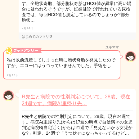
す。全胞状奇胎、部分胞状奇胎はHCG値が異常に高い場
合に疑われるそうですが、妊婦健診で行われている尿検
査では、毎回HCG値も測定しているのでしょうか?部分
胞状…
2月14日
はじめてのママリ🔰
ユキママ
私は以前流産してしまった時に胞状奇胎を発見したので
すが、エコーにはうつっていませんでした。手術をし…
2月14日
R先生と病院での性別判定について。28歳、現在
24週です。病院A(里帰り先…
R先生と病院での性別判定について。28歳、現在24週で
す。病院A(里帰り先)からは17週の時点で自信満々の女児
判定病院B(自宅近く)からは21週で「見えないから女児か
な?」判定、24週で「うつ伏せになっちゃってるけど…