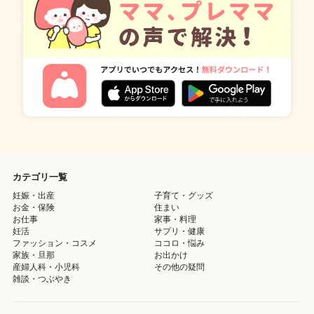
カテゴリ一覧
妊娠・出産
子育て・グッズ
お金・保険
住まい
お仕事
家事・料理
妊活
サプリ・健康
ファッション・コスメ
ココロ・悩み
家族・旦那
お出かけ
産婦人科・小児科
その他の疑問
雑談・つぶやき