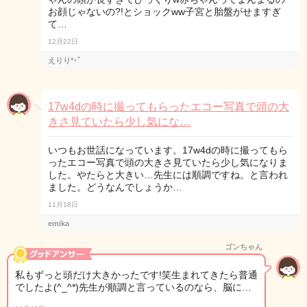
お顔じゃないの?!とショックww子宮と胎盤がせますぎ
て…
12月22日
えりり*･ﾟ
17w4dの時に撮ってもらったエコー写真で頭の大
きさ見ていたら少し気にな…
いつもお世話になっています。17w4dの時に撮ってもら
ったエコー写真で頭の大きさ見ていたら少し気になりま
した。やたらと大きい…先生には順調ですね。と言われ
ました。どうなんでしょうか…
11月18日
emika
ゴンちゃん
私もずっと頭だけ大きかったです!笑生まれてきたら普通
でしたよ(^_^*)先生が順調と言っているのなら、脳に…