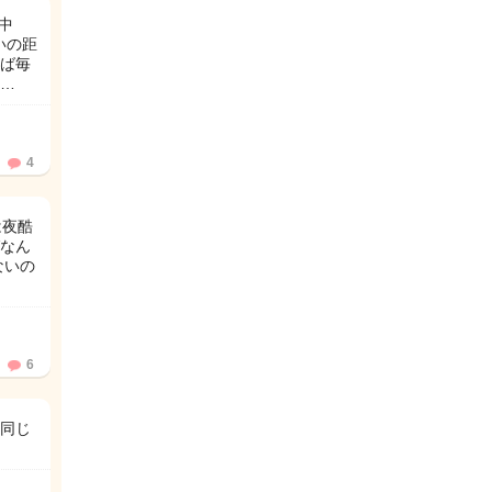
中
いの距
ば毎
…
4
は夜酷
なん
ないの
6
同じ