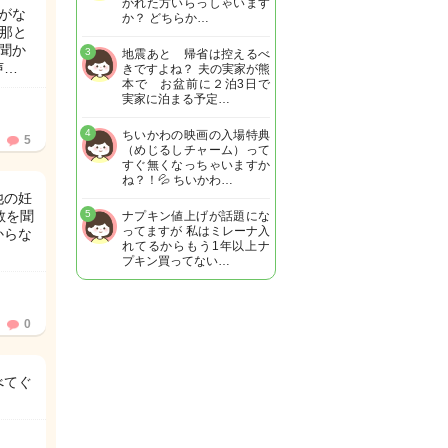
かれた方いらっしゃいます
がな
か？ どちらか…
旦那と
聞か
3
地震あと 帰省は控えるべ
声…
きですよね？ 夫の実家が熊
本で お盆前に２泊3日で
実家に泊まる予定…
4
ちいかわの映画の入場特典
5
（めじるしチャーム）って
すぐ無くなっちゃいますか
ね？！💦 ちいかわ…
他の妊
教を聞
5
ナプキン値上げが話題にな
ってますが 私はミレーナ入
からな
れてるからもう1年以上ナ
プキン買ってない…
0
べてぐ