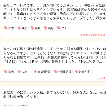
義母がストレスです。。。誰か聞いてください。。。 現在2人目妊娠
で、まもなく臨月に入ろうとしています。 義実家は家から30分くら
離です。義母はもともと方角や運気、予言などに執着していて、会え
回アドバイスというよりも色々と強要してくるタイプでした。我が家
胎教
旦那
臨月
義母
ブチ
はじめてのママリ🔰
皆さんは妊娠初期の時残業してましたか？ 現在8週目です。 つわり
くなるのですが、吐くほどではなく仕事は行けてマイペースに働けば
とかなる程度です。 仕事柄、勤務の調整をしてもらわなければいけ
で5週目くらいには科長に妊娠の報告をしました。 科長は独身で…
胎教
つわり
妊娠5週目
妊娠8週目
妊娠初期
ママリ
胎教のためにクラシック聴かせてるんだけど、好みなのかなぁ。毎回
曲で胎動が激しくなる。