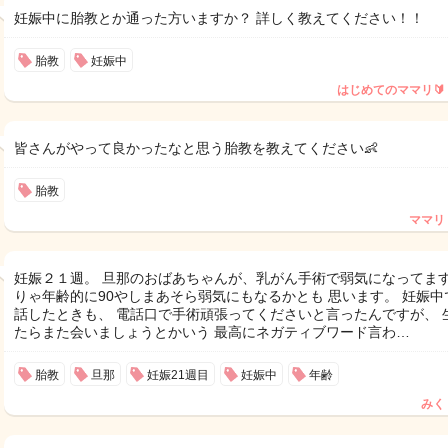
妊娠中に胎教とか通った方いますか？ 詳しく教えてください！！
胎教
妊娠中
はじめてのママリ🔰
皆さんがやって良かったなと思う胎教を教えてください👶
胎教
ママリ
妊娠２１週。 旦那のおばあちゃんが、乳がん手術で弱気になってます
りゃ年齢的に90やしまあそら弱気にもなるかとも 思います。 妊娠中
話したときも、 電話口で手術頑張ってくださいと言ったんですが、 
たらまた会いましょうとかいう 最高にネガティブワード言わ…
胎教
旦那
妊娠21週目
妊娠中
年齢
みく