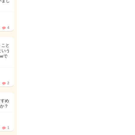
いまし
4
うこと
という
neで
2
すすめ
か？
1