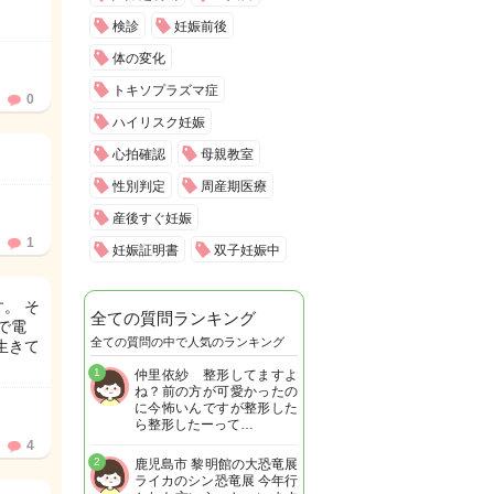
検診
妊娠前後
体の変化
トキソプラズマ症
0
ハイリスク妊娠
心拍確認
母親教室
性別判定
周産期医療
産後すぐ妊娠
1
妊娠証明書
双子妊娠中
。 そ
全ての質問ランキング
で電
全ての質問の中で人気のランキング
生きて
1
仲里依紗 整形してますよ
ね？前の方が可愛かったの
に今怖いんですが整形した
ら整形したーって…
4
2
鹿児島市 黎明館の大恐竜展
ライカのシン恐竜展 今年行