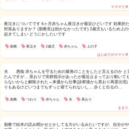
マママリ🔰
夜泣きについてです 6ヶ月赤ちゃん夜泣きが最近ひどいです 効果的
対策ありますか？ (胎教音は効かなかったです) 2歳児もいるため上
起きてしまい どうにかしたいです
胎教
夜泣き
2歳児
赤ちゃん
上の子
はじめてのママリ🔰
夫 愚痴 赤ちゃんを守るための最善のことをしたと言えるのか と
たんですが… 茶おりで安静指示があったが最近止まっており動いて
らないからと解除された→来週から仕事(診察後から茶おり再度出現)
りもあるけどいつまでもずっと寝てられないし… 歩くと出るの…
胎教
つわり
赤ちゃん
夫
茶おり
ままり
胎教で絵本の読み聞かせとかしてる方がいるみたいですが、自分がや