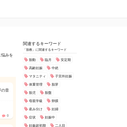
関連するキーワード
「胎教」に関連するキーワード
じ悩みを
胎動
臨月
安定期
高齢妊娠
中絶
マタニティ
子宮外妊娠
体重管理
胎芽
琴の音
胎児
胎盤
母親学級
卵膜
産み分け
妊婦
0
症状
妊娠中
妊娠超初期
二人目