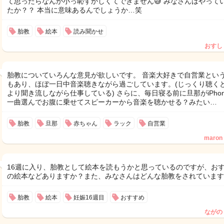
て思ったらなんか小っ恥ずかしくてできません😅 みなさんはやって
たか？？ 本当に意味あるんでしょうか…笑
胎教
絵本
読み聞かせ
おすし
胎教についていろんな意見が欲しいです。 音楽大好きで自営業とい
もあり、ほぼ一日中音楽聴きながら過ごしています。(じっくり聴く
より聞き流しながら仕事している) さらに、毎日寝る前に旦那がiPho
一曲選んでお腹に乗せてスピーカーから音楽を聴かせる？みたい…
胎教
旦那
赤ちゃん
ラック
自営業
maron
16週に入り、胎教として絵本を読もうかと思っているのですが、お
の絵本などありますか？また、みなさんはどんな胎教をされています
胎教
絵本
妊娠16週目
おすすめ
ながの