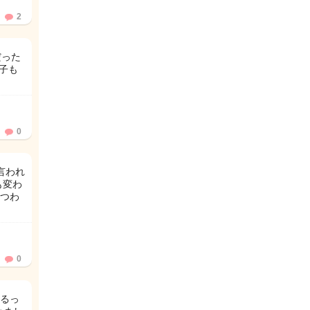
2
だった
の子も
0
言われ
も変わ
 つわ
0
るっ