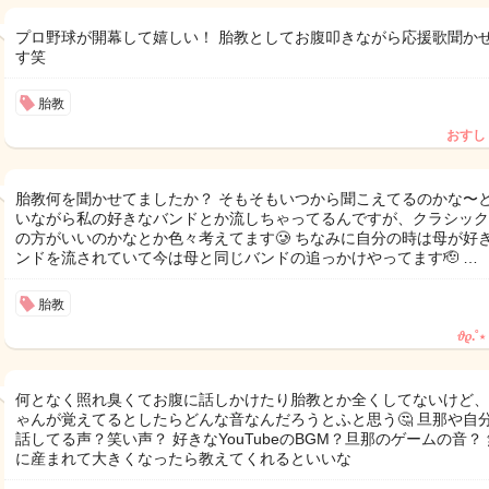
プロ野球が開幕して嬉しい！ 胎教としてお腹叩きながら応援歌聞か
す笑
胎教
おすし
胎教何を聞かせてましたか？ そもそもいつから聞こえてるのかな〜
いながら私の好きなバンドとか流しちゃってるんですが、クラシック
の方がいいのかなとか色々考えてます🥲 ちなみに自分の時は母が好
ンドを流されていて今は母と同じバンドの追っかけやってます🫡 …
胎教
𝜗𝜚.˚⋆
何となく照れ臭くてお腹に話しかけたり胎教とか全くしてないけど、
ゃんが覚えてるとしたらどんな音なんだろうとふと思う🤔 旦那や自
話してる声？笑い声？ 好きなYouTubeのBGM？旦那のゲームの音？
に産まれて大きくなったら教えてくれるといいな