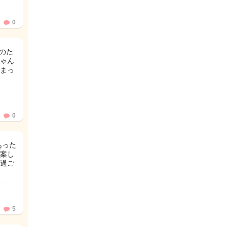
0
のた
ゃん
まっ
0
あった
案し
過ご
5