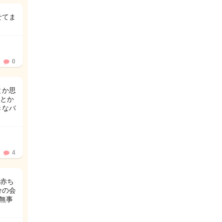
せてま
0
とか思
とか
きなバ
4
赤ち
分の会
 無事