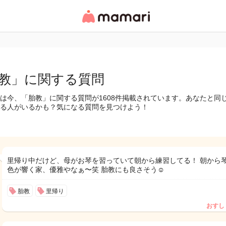
女性専用匿名QAアプ
リ・情報サイト
教」に関する質問
は今、「胎教」に関する質問が1608件掲載されています。あなたと同
る人がいるかも？気になる質問を見つけよう！
里帰り中だけど、母がお琴を習っていて朝から練習してる！ 朝から
色が響く家、優雅やなぁ〜笑 胎教にも良さそう☺️
胎教
里帰り
おすし