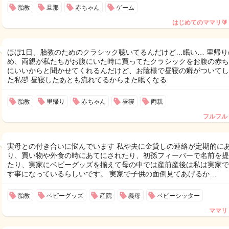
胎教
旦那
赤ちゃん
ゲーム
はじめてのママリ🔰
ほぼ1日、胎教のためのクラシック聴いてるんだけど…眠い… 里帰り
め、両親が私たちがお腹にいた時に買ってたクラシックをお腹の赤ち
にいいからと聞かせてくれるんだけど、お陰様で昼寝の癖がついてし
た私🤣 昼寝したあとも流れてるからまた眠くなる
胎教
里帰り
赤ちゃん
昼寝
両親
フルフル
実母との付き合いに悩んでいます 私や夫に金貸しの連絡が定期的に
り、買い物や外食の時にあてにされたり、初孫フィーバーで名前を提
たり、実家にベビーグッズを揃えて母の中では産前産後は私は実家で
す事になっているらしいです。 実家で子供の面倒見てあげるか…
胎教
ベビーグッズ
産院
義母
ベビーシッター
ママリ