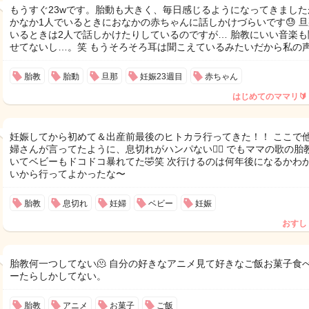
もうすぐ23wです。胎動も大きく、毎日感じるようになってきました
かなか1人でいるときにおなかの赤ちゃんに話しかけづらいです😓 
いるときは2人で話しかけたりしているのですが… 胎教にいい音楽も
せてないし…。笑 もうそろそろ耳は聞こえているみたいだから私の
胎教
胎動
旦那
妊娠23週目
赤ちゃん
はじめてのママリ🔰
妊娠してから初めて＆出産前最後のヒトカラ行ってきた！！ ここで
婦さんが言ってたように、息切れがハンパない😮‍💨 でもママの歌の胎
いてベビーもドコドコ暴れてた🤣笑 次行けるのは何年後になるかわ
いから行ってよかったな〜
胎教
息切れ
妊婦
ベビー
妊娠
おすし
胎教何一つしてない🫠 自分の好きなアニメ見て好きなご飯お菓子食
ーたらしかしてない。
胎教
アニメ
お菓子
ご飯