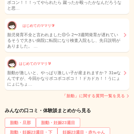
ボコン！！！ってやられたら 蹴ったか殴ったかなんだろうな
と思…
はじめてのママリ🔰
胎児発育不全と言われました😔💦 2〜3週間発育が遅れてい
るそうで大きい病院に転院になり検査入院もし、先日説明が
ありました。 …
はじめてのママリ🔰
胎動が激しいと、やっぱり激しい子が産まれますか？ 31wな
んですが、今回かなりボコボコボコ！！ドカドカ！！うにょ
にょにちょ…
「胎動」に関する質問一覧を見る
みんなの口コミ・体験談まとめから見る
胎動・旦那
胎動・妊娠23週目
胎動・妊娠23週目・下
妊娠23週目・赤ちゃん