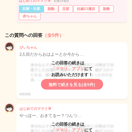
はじめてのママリ🔰
妊娠28週目
妊娠・出産
胎動
旦那
妊娠23週目
胎教
赤ちゃん
この質問への回答
（全5件）
ぴぃちゃん
2人目だからおはよーとか今から…
この回答の続きは
「ママリ」アプリ
にて
お読みいただけます！
無料で続きを見る(全5件)
6月25日
はじめてのママリ🔰
やっほー、おきてるー？つんつ…
この回答の続きは
「ママリ」アプリ
にて