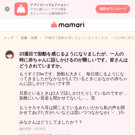
アプリでいつでもアクセス！
無料ダウンロード
ママに嬉しい！アプリ限定
キャンペーンも随時配信中！
女性専用匿名QA
アプリ・情報サ
トップ
妊娠・出産
23週目で胎動を感じるようになりましたが、一人の時に赤
イト
23週目で胎動を感じるようになりましたが、一人の
時に赤ちゃんに話しかけるのが難しいです。皆さんは
どうされていますか。
もうすぐ23wです。胎動も大きく、毎日感じるようにな
ってきましたがなかなか1人でいるときにおなかの赤ちゃ
んに話しかけづらいです😓
旦那といるときは2人で話しかけたりしているのですが…
胎教にいい音楽も聞かせてないし…。笑
もうそろそろ耳は聞こえているみたいだから私の声を聞
かせてあげた方がいいなとは思いつつなかなか( ˊᵕˋ ; )💦
みなさんはどうしてましたか？？
最終更新：6月30日