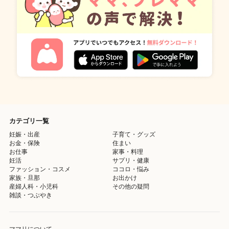
カテゴリ一覧
妊娠・出産
子育て・グッズ
お金・保険
住まい
お仕事
家事・料理
妊活
サプリ・健康
ファッション・コスメ
ココロ・悩み
家族・旦那
お出かけ
産婦人科・小児科
その他の疑問
雑談・つぶやき
ママリについて