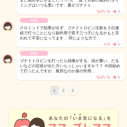
また風邪をひきましたっっっ( ﾟ皿ﾟ) 旦那の風邪のタイ
ミングはいつも悪いです、妻がゴナドト…
ながいも
1
妊活
クロミッドで効果が出ず、ゴナドトロピン注射を３日連
続で打つことになり副作用で双子三つ子になるかもと言
われて不安になってます… 同じような方で…
りさ
1
妊活
ゴナドトロピンを打ったら頭痛がする、頭が重い、だる
いなどの症状が出た方いらっしゃいますか？？ 今回始め
て打ったんですが、風邪なのか薬の作用…
ながいも
1
1
2
3