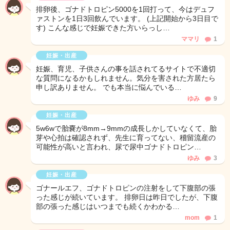
排卵後、ゴナドトロピン5000を1回打って、今はデュフ
ァストンを1日3回飲んでいます。 (上記開始から3日目で
す) こんな感じで妊娠できた方いらっし…
ママリ
1
妊娠・出産
妊娠、育児、子供さんの事を話されてるサイトで不適切
な質問になるかもしれません。気分を害された方居たら
申し訳ありません。 でも本当に悩んでいる…
ゆみ
9
妊娠・出産
5w6wで胎嚢が8mm→9mmの成長しかしていなくて、胎
芽や心拍は確認されず、先生に育ってない、稽留流産の
可能性が高いと言われ、尿で尿中ゴナドトロピン…
ゆみ
3
妊娠・出産
ゴナールエフ、ゴナドトロピンの注射をして下腹部の張
った感じが続いています。 排卵日は昨日でしたが、下腹
部の張った感じはいつまでも続くかわかる…
mom
1