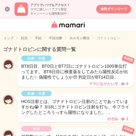
アプリでいつでもアクセス！
無料ダウンロード
ママに嬉しい！アプリ限定
キャンペーンも随時配信中！
女性専用匿名QA
アプリ・情報サ
トップ
妊活
不妊
不妊治療
ホルモン療法
ゴナドトロピン
イト
ゴナドトロピンに関する質問一覧
未回答
妊娠・出産
BT8日目、BT0日とBT7日にゴナドトロピン1000単位打
ってます。 BT8日目に検査薬をしてみたら陽性反応が出
ました✨ 偽陽性でしょうか🥺 判定日がBT14日目…
ママになりたいぞ
0
妊娠・出産
HCG注射とは、ゴナドトロピン注射のことであっていま
すかね😭？ 3/18にゴナドトロピン注射を打ち、今フライ
ングしたところうっすら陽性になりました。…
のぞみ
2
未回答
妊活