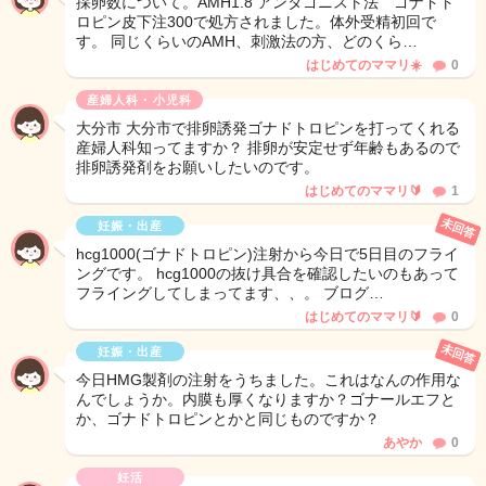
採卵数について。AMH1.8 アンタゴニスト法 ゴナドト
ロピン皮下注300で処方されました。体外受精初回で
す。 同じくらいのAMH、刺激法の方、どのくら…
はじめてのママリ☀️
0
産婦人科・小児科
大分市 大分市で排卵誘発ゴナドトロピンを打ってくれる
産婦人科知ってますか？ 排卵が安定せず年齢もあるので
排卵誘発剤をお願いしたいのです。
はじめてのママリ🔰
1
未回答
妊娠・出産
hcg1000(ゴナドトロピン)注射から今日で5日目のフライ
ングです。 hcg1000の抜け具合を確認したいのもあって
フライングしてしまってます、、。 ブログ…
はじめてのママリ🔰
0
未回答
妊娠・出産
今日HMG製剤の注射をうちました。これはなんの作用な
んでしょうか。内膜も厚くなりますか？ゴナールエフと
か、ゴナドトロピンとかと同じものですか？
あやか
0
妊活