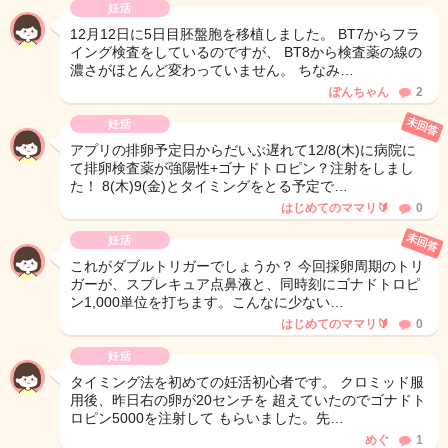
妊活
12月12日に5日目胚盤胞を移植しました。 BT7からフラ
イング検査をしているのですが、 BT8から検査薬の線の
濃さがほとんど変わっていません。 ちなみ…
ぽんちゃん
2
未回答
妊活
アプリの排卵予定日からだいぶ遅れて12/8(木)に病院に
て排卵検査薬が強陽性+ゴナドトロピン？注射をしまし
た！ 8(木)9(金)とタイミングをとる予定で…
はじめてのママリ🔰
0
未回答
妊活
これがダブルトリガーでしょうか？ 今回採卵周期のトリ
ガーが、スプレキュア点鼻液と、同時刻にゴナドトロピ
ン1,000単位を打ちます。こんなに少ない…
はじめてのママリ🔰
0
妊活
タイミング法を初めての妊活初心者です。 クロミッド服
用後、昨日右の卵が20センチを 超えていたのでゴナドト
ロピン5000を注射して もらいました。先…
めぐ
1