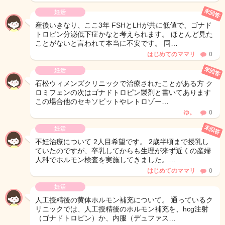
未回答
妊活
産後いきなり、ここ3年 FSHとLHが共に低値で、ゴナド
トロピン分泌低下症かなと考えられます。 ほとんど見た
ことがないと言われて本当に不安です。 同…
はじめてのママリ
0
未回答
妊活
石松ウィメンズクリニックで治療されたことがある方 ク
ロミフェンの次はゴナドトロピン製剤と書いてあります
この場合他のセキソビットやレトロゾー…
ゆ。
0
未回答
妊活
不妊治療について 2人目希望です。 2歳半頃まで授乳し
ていたのですが、卒乳してからも生理が来ず近くの産婦
人科でホルモン検査を実施してきました。…
はじめてのママリ
0
妊活
人工授精後の黄体ホルモン補充について。 通っているク
リニックでは、人工授精後のホルモン補充を、hcg注射
（ゴナドトロピン）か、内服（デュファス…