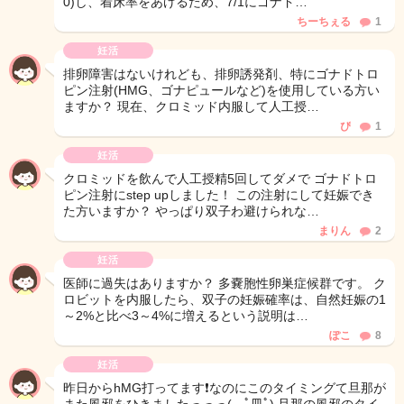
0)し、着床率をあげるため、7/1にゴナド…
ちーちぇる
1
妊活
排卵障害はないけれども、排卵誘発剤、特にゴナドトロ
ピン注射(HMG、ゴナピュールなど)を使用している方い
ますか？ 現在、クロミッド内服して人工授…
ぴ
1
妊活
クロミッドを飲んで人工授精5回してダメで ゴナドトロ
ピン注射にstep upしました！ この注射にして妊娠でき
た方いますか？ やっぱり双子わ避けられな…
まりん
2
妊活
医師に過失はありますか？ 多嚢胞性卵巣症候群です。 ク
ロビットを内服したら、双子の妊娠確率は、自然妊娠の1
～2%と比べ3～4%に増えるという説明は…
ぽこ
8
妊活
昨日からhMG打ってます❗なのにこのタイミングて旦那が