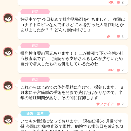
RK
2
妊活
妊活中です 今日初めて排卵誘発剤を打ちました。 種類は
ゴナドトロピンなんですけど これを打った人副作用とか
ありましたか？？ どんな副作用でしょ…
みー
1
妊活
排卵検査薬の写真あります！！ 上が昨夜で下が今朝の排
卵検査薬です。（病院から支給されるものが少ないため
自分で購入したものも併用しているためわ…
RIR
2
妊活
これからはじめての体外受精に向けて、採卵します。 ８
月末に子宮筋腫の手術を開腹で受けたばかりなので、半
年の避妊期間があり、その間に採卵します…
サファイア
2
妊娠・出産
いつもお世話になっております。 現在妊活6ヶ月目です
🧸 今回は排卵検査薬で陽性、病院でも排卵日を確定(6/3