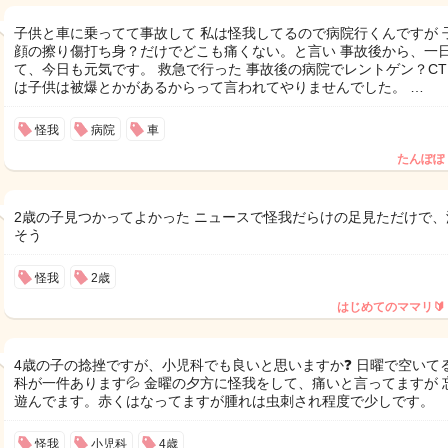
子供と車に乗ってて事故して 私は怪我してるので病院行くんですが 
顔の擦り傷打ち身？だけでどこも痛くない。と言い 事故後から、一
て、今日も元気です。 救急で行った 事故後の病院でレントゲン？C
は子供は被爆とかがあるからって言われてやりませんでした。 …
怪我
病院
車
たんぽぽ
2歳の子見つかってよかった ニュースで怪我だらけの足見ただけで、
そう
怪我
2歳
はじめてのママリ🔰
4歳の子の捻挫ですが、小児科でも良いと思いますか❓ 日曜で空いて
科が一件あります💦 金曜の夕方に怪我をして、痛いと言ってますが 
遊んでます。赤くはなってますが腫れは虫刺され程度で少しです。
怪我
小児科
4歳