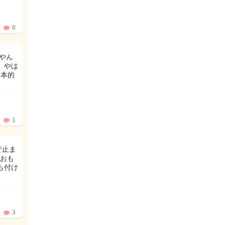
0
やん
 やは
基本的
1
で止ま
におも
ち付け
3