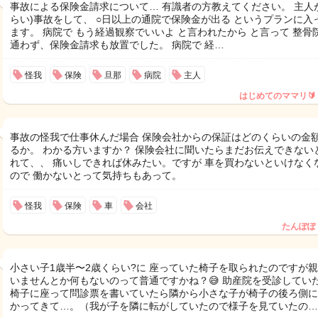
事故による保険金請求について… 有識者の方教えてください。 主人
らい)事故をして、 ○日以上の通院で保険金が出る というプランに入
ます。 病院で もう経過観察でいいよ と言われたから と言って 整骨
通わず、保険金請求も放置でした。 病院で 経…
怪我
保険
旦那
病院
主人
はじめてのママリ🔰
事故の怪我で仕事休んだ場合 保険会社からの保証はどのくらいの金
るか。 わかる方いますか？ 保険会社に聞いたらまだお伝えできない
れて、、 痛いしできれば休みたい。ですが 車を買わないといけなく
ので 働かないとって気持ちもあって。
怪我
保険
車
会社
たんぽぽ
小さい子1歳半〜2歳くらい?に 座っていた椅子を取られたのですが親
いませんとか何もないのって普通ですかね？😅 助産院を受診してい
椅子に座って問診票を書いていたら隣から小さな子が椅子の後ろ側に
かってきて…。（我が子を隣に転がしていたので様子を見ていたの…