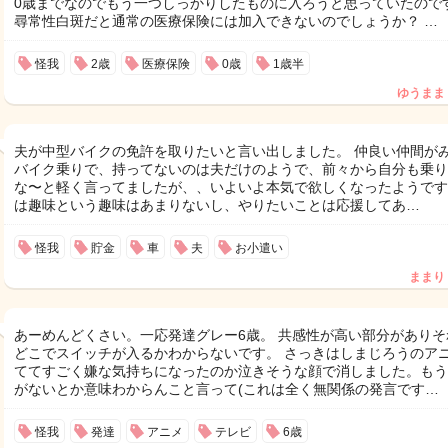
0歳までなのでもう一つしっかりしたものに入ろうと思っていたので
尋常性白斑だと通常の医療保険には加入できないのでしょうか？ …
怪我
2歳
医療保険
0歳
1歳半
ゆうまま
夫が中型バイクの免許を取りたいと言い出しました。 仲良い仲間が
バイク乗りで、持ってないのは夫だけのようで、前々から自分も乗り
な〜と軽く言ってましたが、、いよいよ本気で欲しくなったようです
は趣味という趣味はあまりないし、やりたいことは応援してあ…
怪我
貯金
車
夫
お小遣い
ままり
あーめんどくさい。一応発達グレー6歳。 共感性が高い部分がありそ
どこでスイッチが入るかわからないです。 さっきはしまじろうのア
ててすごく嫌な気持ちになったのか泣きそうな顔で消しました。もう
がないとか意味わからんこと言って(これは全く無関係の発言です…
怪我
発達
アニメ
テレビ
6歳