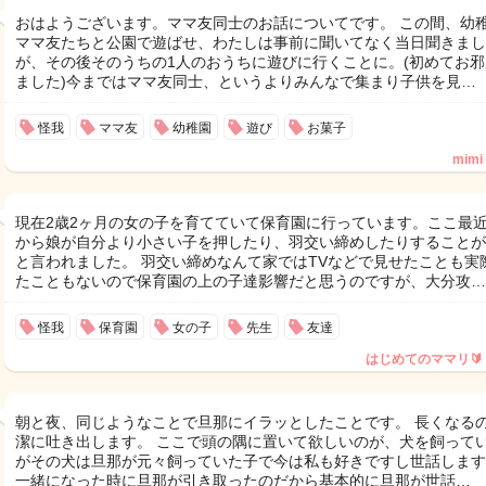
おはようございます。ママ友同士のお話についてです。 この間、幼
ママ友たちと公園で遊ばせ、わたしは事前に聞いてなく当日聞きまし
が、その後そのうちの1人のおうちに遊びに行くことに。(初めてお邪
ました)今まではママ友同士、というよりみんなで集まり子供を見…
怪我
ママ友
幼稚園
遊び
お菓子
mimi
現在2歳2ヶ月の女の子を育てていて保育園に行っています。ここ最
から娘が自分より小さい子を押したり、羽交い締めしたりすることが
と言われました。 羽交い締めなんて家ではTVなどで見せたことも実
たこともないので保育園の上の子達影響だと思うのですが、大分攻…
怪我
保育園
女の子
先生
友達
はじめてのママリ🔰
朝と夜、同じようなことで旦那にイラッとしたことです。 長くなる
潔に吐き出します。 ここで頭の隅に置いて欲しいのが、犬を飼って
がその犬は旦那が元々飼っていた子で今は私も好きですし世話します
一緒になった時に旦那が引き取ったのだから基本的に旦那が世話…