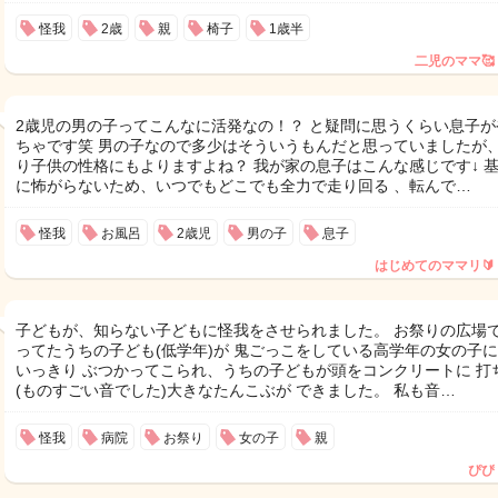
怪我
2歳
親
椅子
1歳半
二児のママ🥰
2歳児の男の子ってこんなに活発なの！？ と疑問に思うくらい息子が
ちゃです笑 男の子なので多少はそういうもんだと思っていましたが、
り子供の性格にもよりますよね？ 我が家の息子はこんな感じです↓ 
に怖がらないため、いつでもどこでも全力で走り回る 、転んで…
怪我
お風呂
2歳児
男の子
息子
はじめてのママリ🔰
子どもが、知らない子どもに怪我をさせられました。 お祭りの広場
ってたうちの子ども(低学年)が 鬼ごっこをしている高学年の女の子
いっきり ぶつかってこられ、うちの子どもが頭をコンクリートに 打
(ものすごい音でした)大きなたんこぶが できました。 私も音…
怪我
病院
お祭り
女の子
親
ぴぴ