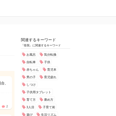
関連するキーワード
「怪我」に関連するキーワード
お風呂
気分転換
自転車
子供
赤ちゃん
育児本
男の子
育児疲れ
場合、
しつけ
子供用タブレット
育て方
褒め方
2
3人目
子育て術
遊び
生活リズム