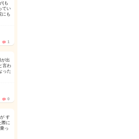
が(も
ってい
院にも
1
額が出
と言わ
なった
0
が す
た際に
乗っ