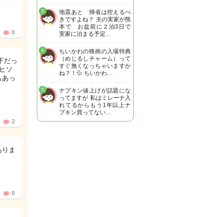
3
地震あと 帰省は控えるべ
きですよね？ 夫の実家が熊
本で お盆前に２泊3日で
0
実家に泊まる予定…
4
ちいかわの映画の入場特典
（めじるしチャーム）って
下だっ
すぐ無くなっちゃいますか
ヒソ
ね？！💦 ちいかわ…
もあっ
5
ナプキン値上げが話題にな
ってますが 私はミレーナ入
れてるからもう1年以上ナ
プキン買ってない…
2
ありま
0