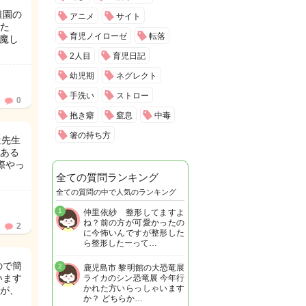
稚園の
アニメ
サイト
た
育児ノイローゼ
転落
魔し
2人目
育児日記
幼児期
ネグレクト
手洗い
ストロー
0
抱き癖
窒息
中毒
箸の持ち方
近先生
ある
際やっ
全ての質問ランキング
全ての質問の中で人気のランキング
1
仲里依紗 整形してますよ
ね？前の方が可愛かったの
2
に今怖いんですが整形した
ら整形したーって…
ので簡
2
鹿児島市 黎明館の大恐竜展
います
ライカのシン恐竜展 今年行
かれた方いらっしゃいます
が、
か？ どちらか…