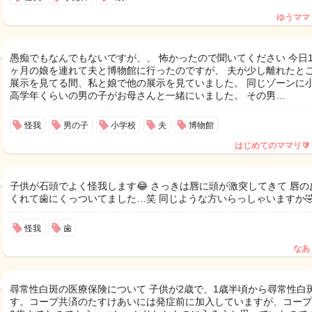
ゆうママ
愚痴でもなんでもないですが、、 怖かったので聞いてください 今日1
ヶ月の娘を連れて夫と博物館に行ったのですが、 夫が少し離れたと
展示を見てる間、私と娘で他の展示を見ていました。 同じゾーンに
高学年くらいの男の子がお母さんと一緒にいました。 その男…
怪我
男の子
小学校
夫
博物館
はじめてのママリ🔰
子供が石頭でよく怪我します😂 さっきは唇に頭が激突してきて 唇の
くれて歯にくっついてました…笑 同じような方いらっしゃいますか
怪我
歯
なあ
尋常性白斑の医療保険について 子供が2歳で、1歳半頃から尋常性白
す。コープ共済のたすけあいには発症前に加入していますが、コープ