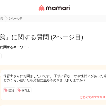
女性専用匿名QAアプ
リ・情報サイト
怪我
2ページ目
我
」に関する質問 (2ページ目)
に関するキーワード
血
保育士さんにお聞きしたいです。 子供に変なアザや怪我？があった
どのくらい続いたら児相に連絡等のきまりありますか？
怪我
保育士
はじめてのママリ🔰