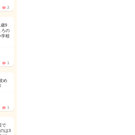
2
歳9
ころの
小学校
1
皮め

1
斑で
のは3