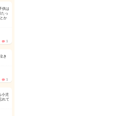
子供は
日たっ
Tとか
1
泣き
1
る小児
忘れて