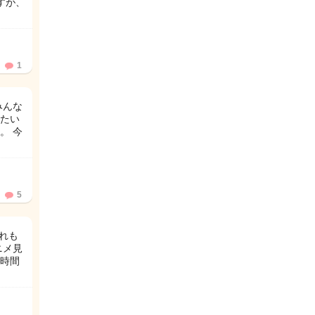
すが、
1
みんな
たい
。 今
5
れも
ニメ見
時間