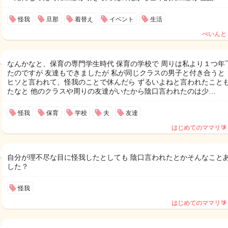
怪我
旦那
着替え
イベント
生活
ぺいんと
なんかなと、保育の専門学生時代 保育の学校で 周りは私より１つ年
たのですが 友達もできましたが 私が同じクラスの男子と付き合うと 
ヒソと言われて、怪我のことで休んだら ずるいよねと言われたこと
たなと 他のクラスや周りの友達がいたから陰口言われたのは少…
怪我
保育
学校
夫
友達
はじめてのママリ🔰
自分が理不尽な目に怪我したとしても 陰口言われたとかそんなこと
した？
怪我
はじめてのママリ🔰