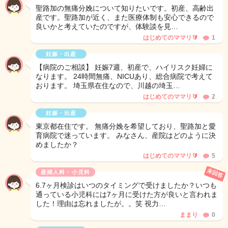
聖路加の無痛分娩について知りたいです。初産、高齢出
産です。聖路加が近く、また医療体制も安心できるので
良いかと考えていたのですが、体験談を見…
はじめてのママリ🔰
1
妊娠・出産
【病院のご相談】 妊娠7週、初産で、ハイリスク妊婦に
なります。 24時間無痛、NICUあり、総合病院で考えて
おります。 埼玉県在住なので、川越の埼玉…
はじめてのママリ🔰
2
妊娠・出産
東京都在住です。 無痛分娩を希望しており、聖路加と愛
育病院で迷っています。 みなさん、産院はどのように決
めましたか？
はじめてのママリ🔰
5
未回答
産婦人科・小児科
6.7ヶ月検診はいつのタイミングで受けましたか？いつも
通っている小児科には7ヶ月に受けた方が良いと言われま
した！理由は忘れましたが。。笑 視力…
ままり
0