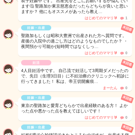
双子妊娠中です。 出産先をどこにお願いするか悩んでい
ます🤔 聖路加か東京慈恵会だったらどちらが良いと思い
ますか？ 他にもオススメがあったら教え…
はじめてのママリ🔰
1
未回答
妊娠・出産
聖路加もしくは昭和大豊洲で出産された方へ質問です。
産後の入院中の過ごし方はどのようなものでしたか？ ・
夜間預かり可能か(短時間ではなくしっ…
はじめてのママリ🔰
0
未回答
妊活
4人目妊活中です。 自己流で妊活して3周期ダメだったの
で、先日（生理3日目）に不妊治療のクリニックへ初診に
行ってきました！ 私は、帝王切開瘢痕…
まーたん
0
未回答
妊娠・出産
東京の聖路加と愛育どちらかで出産経験のある方！ よか
った点や悪かった点を教えてほしいです！
はじめてのママリ🔰
0
未回答
妊娠・出産