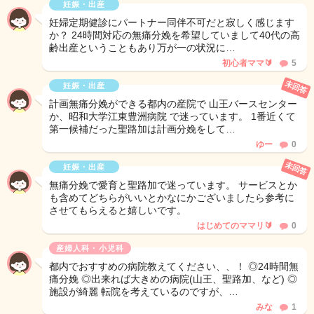
妊娠・出産
妊婦定期健診にパートナー同伴不可だと寂しく感じます
か？ 24時間対応の無痛分娩を希望していまして40代の高
齢出産ということもあり万が一の状況に…
初心者ママ🔰
5
未回答
妊娠・出産
計画無痛分娩ができる都内の産院で 山王バースセンター
か、昭和大学江東豊洲病院 で迷っています。 1番近くて
第一候補だった聖路加は計画分娩をして…
ゆー
0
未回答
妊娠・出産
無痛分娩で愛育と聖路加で迷っています。 サービスとか
も含めてどちらがいいとかなにかございましたら参考に
させてもらえると嬉しいです。
はじめてのママリ🔰
0
産婦人科・小児科
都内でおすすめの病院教えてください、、！ ◎24時間無
痛分娩 ◎出来れば大きめの病院(山王、聖路加、など) ◎
施設が綺麗 転院を考えているのですが、…
みな
1