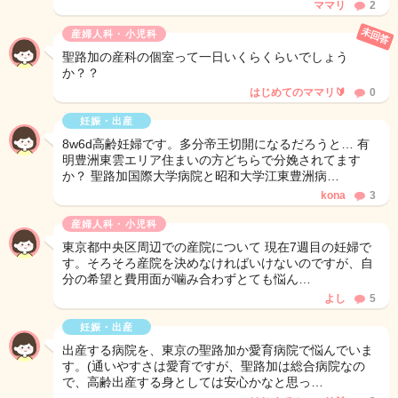
ママリ
2
未回答
産婦人科・小児科
聖路加の産科の個室って一日いくらくらいでしょう
か？？
はじめてのママリ🔰
0
妊娠・出産
8w6d高齢妊婦です。多分帝王切開になるだろうと… 有
明豊洲東雲エリア住まいの方どちらで分娩されてます
か？ 聖路加国際大学病院と昭和大学江東豊洲病…
kona
3
産婦人科・小児科
東京都中央区周辺での産院について 現在7週目の妊婦で
す。そろそろ産院を決めなければいけないのですが、自
分の希望と費用面が噛み合わずとても悩ん…
よし
5
妊娠・出産
出産する病院を、東京の聖路加か愛育病院で悩んでいま
す。(通いやすさは愛育ですが、聖路加は総合病院なの
で、高齢出産する身としては安心かなと思っ…