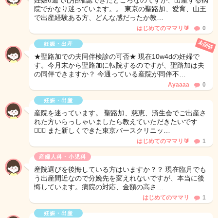
妊娠6週で心拍確認できたところなのですが、出産する病
院でかなり迷っています。。 東京の聖路加、愛育、山王
で出産経験ある方、どんな感だったか教…
はじめてのママリ🔰
0
未回答
妊娠・出産
★聖路加での夫同伴検診の可否★ 現在10w4dの妊婦で
す。今月末から聖路加に転院するのですが、聖路加は夫
の同伴できますか？ 今通っている産院が同伴不…
Ayaaaa
0
妊娠・出産
産院を迷っています。 聖路加、慈恵、済生会でご出産さ
れた方いらっしゃいましたら教えていただきたいです
🙇‍♀️✨ また新しくできた東京バースクリニッ…
はじめてのママリ🔰
1
産婦人科・小児科
産院選びを後悔している方はいますか？？ 現在臨月でも
う出産間近なので分娩先を変えれないですが、本当に後
悔しています。病院の対応、金額の高さ…
はじめてのママリ
1
妊娠・出産