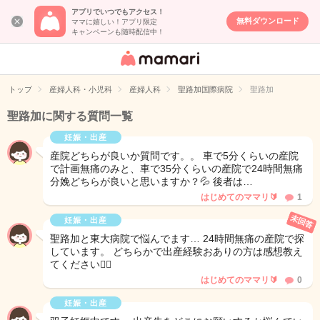
アプリでいつでもアクセス！
無料ダウンロード
ママに嬉しい！アプリ限定
キャンペーンも随時配信中！
女性専用匿名QA
アプリ・情報サ
トップ
産婦人科・小児科
産婦人科
聖路加国際病院
聖路加
イト
聖路加に関する質問一覧
妊娠・出産
産院どちらが良いか質問です。。 車で5分くらいの産院
で計画無痛のみと、車で35分くらいの産院で24時間無痛
分娩どちらが良いと思いますか？💦 後者は…
はじめてのママリ🔰
1
未回答
妊娠・出産
聖路加と東大病院で悩んでます… 24時間無痛の産院で探
しています。 どちらかで出産経験おありの方は感想教え
てください🙇‍♀️
はじめてのママリ🔰
0
妊娠・出産