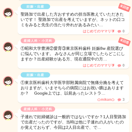
未回答
妊娠・出産
聖路加で出産した方おすすめの担当医教えていただきた
いです！ 聖路加で出産を考えていますが、ネットの口コ
ミをみると先生の当たり外れがあるみたい…
はじめてのママリ🔰
0
未回答
産婦人科・小児科
①昭和大学豊洲②愛育③東京医科歯科 妊娠8w 産院選び
に悩んでいます。 みなさんが同じ立場でしたらどこにし
ますか？出産経験がある方、現在通院中の方…
はじめてのママリ🔰
0
妊娠・出産
①東京医科歯科大学医学部附属病院で無痛分娩を考えて
おりますが、いまそちらの病院にはお祝い膳はあります
か？ Google上では、以前あったレストラ…
🍊mikan🍊
3
産婦人科・小児科
子連れで妊婦健診は一般的ではないですか？1人目聖路加
で出産だったのですが、当時は他に子連れの人がいたの
か覚えておらず、今回は2人目出産で、で…