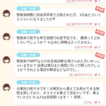
はじめてのママリ🔰
3
未回答
妊娠・出産
聖路加国際に切迫流早産で入院された方、1日あたりいく
らぐらいになりましたか❓
はじめてのママリ🔰
0
未回答
妊娠・出産
聖路加で双子を帝王切開で出産予定です。 費用ってどれ
くらいでしょうか？ ちなみに保険は入ってません。
けのママリ🔰
0
未回答
妊娠・出産
聖路加でNIPTなどの出生前診断を受けられた方いやっし
ゃいますか？ 結果は後日また病院に行って聞くのでしょ
うか？それとも電話や郵送などなのでし…
はじめてのママリ
0
妊娠・出産
台東区の初マタです！台東区から通えてお産ができる病
院を探しており、オススメを教えて頂きたいです。教え
ていただいたものは全部調べます！！ 里帰…
ぷりん
3