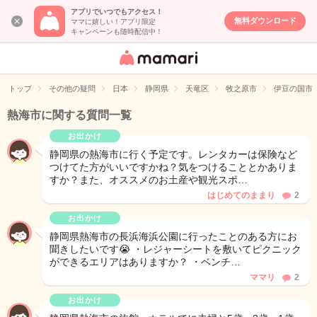
アプリでいつでもアクセス！
無料ダウンロード
ママに嬉しい！アプリ限定
キャンペーンも随時配信中！
女性専用匿名QA
アプリ・情報サ
トップ
その他の疑問
日本
静岡県
天竜区
牧之原市
伊豆の国市
イト
熱海市に関する質問一覧
お出かけ
静岡県の熱海市に行く予定です。レンタカーは保険など
つけてた方がいいですかね？気をつけることとかありま
すか？また、オススメのお土産や観光スポ…
はじめてのままり
2
お出かけ
静岡県熱海市の長浜海浜公園に行ったことのある方にお
聞きしたいです😭 ・レジャーシートを敷いてピクニック
ができるエリアはありますか？ ・ベンチ…
ママリ
2
お出かけ