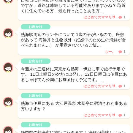
日曜日に静岡市から熱海市に車で行こうと思っているの
ですが、道路は凍結している可能性ありますかね？🤔 近
くに住んでいる方、最近行ったことある方…
はじめてのママリ🔰
1
お出かけ
熱海駅周辺のランチについて 1歳の子がいるので、座敷
があって 海鮮丼と生物以外（妊娠中のため生の海鮮が食
べられません…） が用意されているご飯…
ちー。
1
お出かけ
今週末の三連休に東京から熱海・伊豆に車で旅行予定で
す。 11日土曜日の夕方に出発し、12日日曜日は伊豆にあ
るしゃぼてん公園にお昼頃行く予定です。…
はじめてのママリ🔰
1
お出かけ
熱海市伊豆にある 大江戸温泉 水葉亭に宿泊された事ある
方いますか？
はじめてのママリ🔰‪
1
お出かけ
静岡県の熱海市に旅行に行きます！ 海鮮が美味しいラン