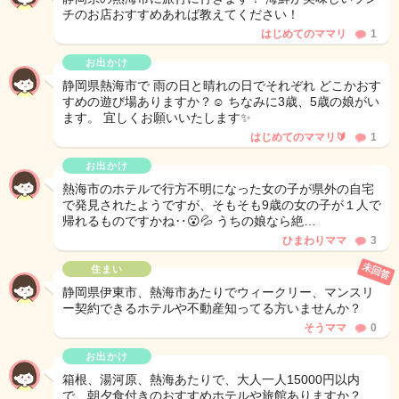
チのお店おすすめあれば教えてください！
はじめてのママリ
1
お出かけ
静岡県熱海市で 雨の日と晴れの日でそれぞれ どこかおす
すめの遊び場ありますか？☺️ ちなみに3歳、5歳の娘がい
ます。 宜しくお願いいたします✨
はじめてのママリ🔰
1
お出かけ
熱海市のホテルで行方不明になった女の子が県外の自宅
で発見されたようですが、そもそも9歳の女の子が１人で
帰れるものですかね‥😮💦 うちの娘なら絶…
ひまわりママ
3
未回答
住まい
静岡県伊東市、熱海市あたりでウィークリー、マンスリ
ー契約できるホテルや不動産知ってる方いませんか？
そうママ
0
お出かけ
箱根、湯河原、熱海あたりで、大人一人15000円以内
で、朝夕食付きのおすすめホテルや旅館ありますか？