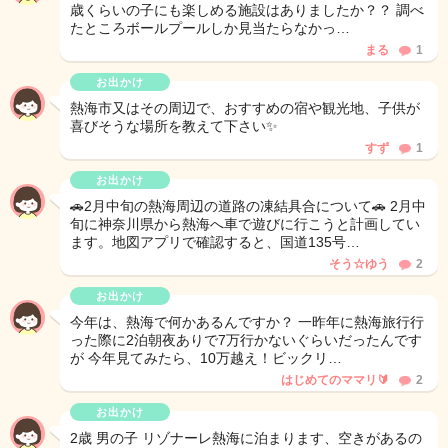
歳くらいの子にも楽しめる施設はありましたか？？ 調べ
たところボールプールしか見当たらなかっ…
まる
1
お出かけ
熱海市又はその周辺で、おすすめの宿や観光地、子供が
喜びそうな場所を教えて下さい✨
すず
1
お出かけ
🚗2月中旬の熱海周辺の道路の凍結具合について🚗 2月中
旬に神奈川県から熱海へ車で遊びに行こうと計画してい
ます。地図アプリで確認すると、国道135号…
そう☆ゆう
2
お出かけ
今年は、熱海で何かあるんですか？ 一昨年に熱海旅行行
った際に2泊朝夜ありで7万行かないぐらいだったんです
が 今年見てみたら、10万越え！ビックリ…
はじめてのママリ🔰
2
お出かけ
2歳 男の子 リゾナーレ熱海に泊まります、空きがあるの