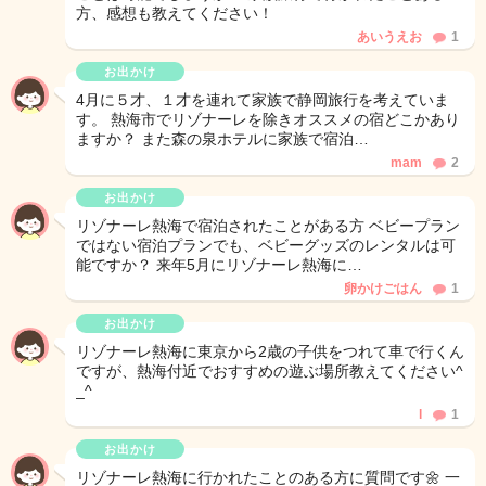
方、感想も教えてください！
あいうえお
1
お出かけ
4月に５才、１才を連れて家族で静岡旅行を考えていま
す。 熱海市でリゾナーレを除きオススメの宿どこかあり
ますか？ また森の泉ホテルに家族で宿泊…
mam
2
お出かけ
リゾナーレ熱海で宿泊されたことがある方 ベビープラン
ではない宿泊プランでも、ベビーグッズのレンタルは可
能ですか？ 来年5月にリゾナーレ熱海に…
卵かけごはん
1
お出かけ
リゾナーレ熱海に東京から2歳の子供をつれて車で行くん
ですが、熱海付近でおすすめの遊ぶ場所教えてください^
_^
l
1
お出かけ
リゾナーレ熱海に行かれたことのある方に質問です🌼 一