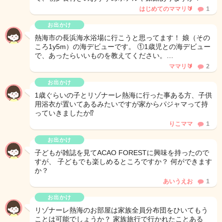
はじめてのママリ🔰
1
お出かけ
熱海市の長浜海水浴場に行こうと思ってます！ 娘（その
ころ1y5m）の海デビューです。 ①1歳児との海デビュー
で、あったらいいものを教えてください。…
ママリ🔰
2
お出かけ
1歳ぐらいの子とリゾナーレ熱海に行った事ある方、子供
用浴衣が置いてあるみたいですが家からパジャマって持
っていきましたか⁉️
りこママ
1
お出かけ
子どもが雑誌を見てACAO FORESTに興味を持ったので
すが、 子どもでも楽しめるところですか？ 何ができます
か？
あいうえお
1
お出かけ
リゾナーレ熱海のお部屋は家族全員分布団をひいてもう
ことは可能でしょうか？ 家族旅行で行かれたことある