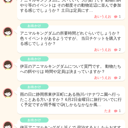
アニマルキングダムについていくつか質門です 動物の餌
やり等のイベントは その都度その動物近辺に並んで参加
する感じでしょうか？ 土日は定員にす…
あいうえお
1
お出かけ
アニマルキングダムの所要時間どれぐらいでしょうか？
色々イベントがあるようですが、 当日チケットを購入す
る感じでしょうか？
あいうえお
2
お出かけ
伊豆のアニマルキングダムについて質門です。 動物たち
への餌やりは 時間や定員は決まっていますか？
あいうえお
2
お出かけ
雨の日に静岡県東伊豆町にある熱川バナナワニ園へ行っ
たことある方いますか？ 6月2日金曜日に旅行ついでに行
く予定ですが雨予報で🥲(しかもなかなか風…
たま
1
お出かけ
伊豆アニマルキングダム近くで 宿泊するとしたらおすす