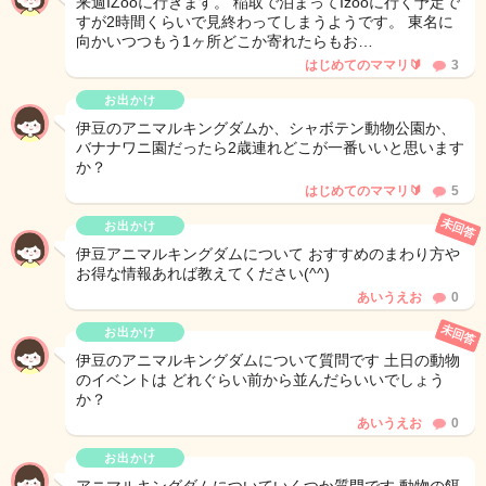
来週IZooに行きます。 稲取で泊まってIzooに行く予定で
すが2時間くらいで見終わってしまうようです。 東名に
向かいつつもう1ヶ所どこか寄れたらもお…
はじめてのママリ🔰
3
お出かけ
伊豆のアニマルキングダムか、シャボテン動物公園か、
バナナワニ園だったら2歳連れどこが一番いいと思います
か？
はじめてのママリ🔰
5
未回答
お出かけ
伊豆アニマルキングダムについて おすすめのまわり方や
お得な情報あれば教えてください(^^)
あいうえお
0
未回答
お出かけ
伊豆のアニマルキングダムについて質問です 土日の動物
のイベントは どれぐらい前から並んだらいいでしょう
か？
あいうえお
0
お出かけ