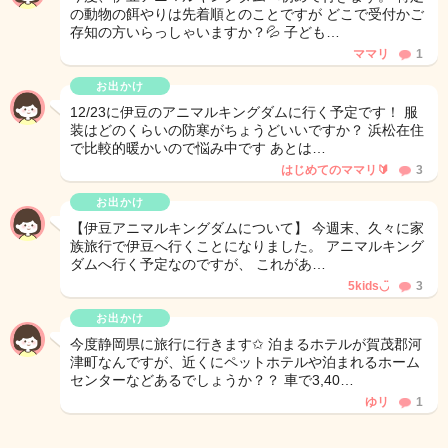
の動物の餌やりは先着順とのことですが どこで受付かご
存知の方いらっしゃいますか？💦 子ども…
ママリ
1
お出かけ
12/23に伊豆のアニマルキングダムに行く予定です！ 服
装はどのくらいの防寒がちょうどいいですか？ 浜松在住
で比較的暖かいので悩み中です あとは…
はじめてのママリ🔰
3
お出かけ
【伊豆アニマルキングダムについて】 今週末、久々に家
族旅行で伊豆へ行くことになりました。 アニマルキング
ダムへ行く予定なのですが、 これがあ…
5kids◡̈
3
お出かけ
今度静岡県に旅行に行きます✩ 泊まるホテルが賀茂郡河
津町なんですが、近くにペットホテルや泊まれるホーム
センターなどあるでしょうか？？ 車で3,40…
ゆリ
1