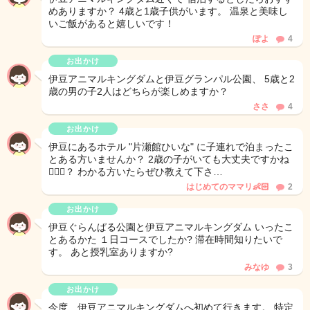
めありますか？ 4歳と1歳子供がいます。 温泉と美味し
いご飯があると嬉しいです！
ぽよ
4
お出かけ
伊豆アニマルキングダムと伊豆グランパル公園、 5歳と2
歳の男の子2人はどちらが楽しめますか？
ささ
4
お出かけ
伊豆にあるホテル "片瀬館ひいな" に子連れで泊まったこ
とある方いませんか？ 2歳の子がいても大丈夫ですかね
🙆🏻‍♀️？ わかる方いたらぜひ教えて下さ…
はじめてのママリ👶🏻
2
お出かけ
伊豆ぐらんぱる公園と伊豆アニマルキングダム いったこ
とあるかた １日コースでしたか? 滞在時間知りたいで
す。 あと授乳室ありますか?
みなゆ
3
お出かけ
今度、伊豆アニマルキングダムへ初めて行きます。 特定