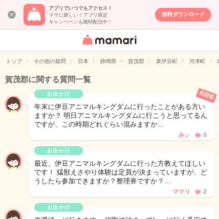
アプリでいつでもアクセス！
無料ダウンロード
ママに嬉しい！アプリ限定
キャンペーンも随時配信中！
女性専用匿名QA
アプリ・情報サ
トップ
その他の疑問
日本
静岡県
賀茂郡
東伊豆町
河津町
イト
賀茂郡に関する質問一覧
未回答
お出かけ
年末に伊豆アニマルキングダムに行ったことがある方い
ますか？ 明日アニマルキングダムに行こうと思ってるん
ですが、この時期どれぐらい混みますか…
みぃ
0
お出かけ
最近、伊豆アニマルキングダムに行った方教えてほしい
です！ 猛獣えさやり体験は定員が決まっていますが、ど
うしたら参加できますか？整理券ですか？…
ママリ
2
お出かけ