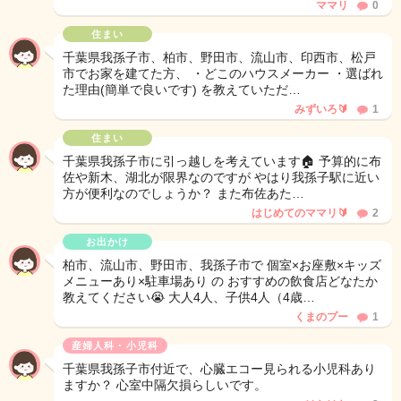
ママリ
0
住まい
千葉県我孫子市、柏市、野田市、流山市、印西市、松戸
市でお家を建てた方、 ・どこのハウスメーカー ・選ばれ
た理由(簡単で良いです) を教えていただ…
みずいろ🔰
1
住まい
千葉県我孫子市に引っ越しを考えています🏠 予算的に布
佐や新木、湖北が限界なのですが やはり我孫子駅に近い
方が便利なのでしょうか？ また布佐あた…
はじめてのママリ🔰
2
お出かけ
柏市、流山市、野田市、我孫子市で 個室×お座敷×キッズ
メニューあり×駐車場あり の おすすめの飲食店どなたか
教えてください😭 大人4人、子供4人（4歳…
くまのプー
1
産婦人科・小児科
千葉県我孫子市付近で、心臓エコー見られる小児科あり
ますか？ 心室中隔欠損らしいです。