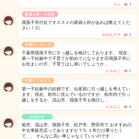
メィ
3
産婦人科・小児科
我孫子市付近でオススメの産婦人科があれば教えてくだ
さい！🙇‍♀️
みかんママ
3
子育て・グッズ
千葉県我孫子市に引っ越しを検討しております。 現在、
第一子妊娠中で子育てが初めてになります😖我孫子市に
お住まいの方、子育てはし易いでしょうか…
にゃんこ
2
子育て・グッズ
第一子妊娠中の妊婦です。出産前に引っ越しを考えてい
ます。現在、柏市に住んでいるのですが、柏市内で引っ
越しをするか、流山市、我孫子市も検討し…
にゃんこ
4
お出かけ
柏市、流山市、我孫子市、松戸市、野田市で おすすめの
中古車販売店ってありますか？💦 １年だけ乗りたく
て、、 そんなに高い車じゃなくていいのです…