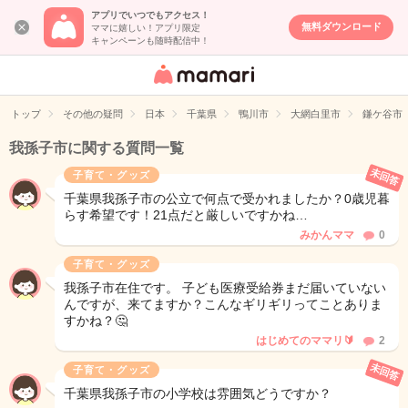
アプリでいつでもアクセス！
無料ダウンロード
ママに嬉しい！アプリ限定
キャンペーンも随時配信中！
女性専用匿名QA
アプリ・情報サ
トップ
その他の疑問
日本
千葉県
鴨川市
大網白里市
鎌ケ谷市
イト
我孫子市に関する質問一覧
未回答
子育て・グッズ
千葉県我孫子市の公立で何点で受かれましたか？0歳児暮
らす希望です！21点だと厳しいですかね…
みかんママ
0
子育て・グッズ
我孫子市在住です。 子ども医療受給券まだ届いていない
んですが、来てますか？こんなギリギリってことありま
すかね？🤔
はじめてのママリ🔰
2
未回答
子育て・グッズ
千葉県我孫子市の小学校は雰囲気どうですか？