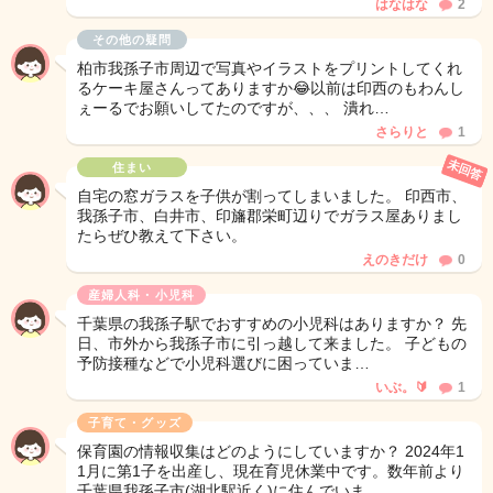
はなはな
2
その他の疑問
柏市我孫子市周辺で写真やイラストをプリントしてくれ
るケーキ屋さんってありますか😂以前は印西のもわんし
ぇーるでお願いしてたのですが、、、 潰れ…
さらりと
1
未回答
住まい
自宅の窓ガラスを子供が割ってしまいました。 印西市、
我孫子市、白井市、印旛郡栄町辺りでガラス屋ありまし
たらぜひ教えて下さい。
えのきだけ
0
産婦人科・小児科
千葉県の我孫子駅でおすすめの小児科はありますか？ 先
日、市外から我孫子市に引っ越して来ました。 子どもの
予防接種などで小児科選びに困っていま…
いぶ。🔰
1
子育て・グッズ
保育園の情報収集はどのようにしていますか？ 2024年1
1月に第1子を出産し、現在育児休業中です。数年前より
千葉県我孫子市(湖北駅近く)に住んでいま…