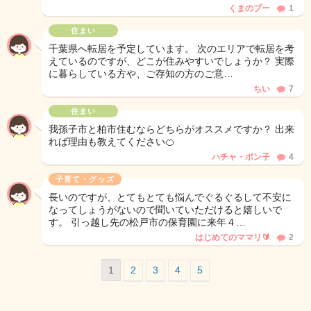
くまのプー
1
住まい
千葉県へ転居を予定しています。 次のエリアで転居を考
えているのですが、どこが住みやすいでしょうか？ 実際
に暮らしている方や、ご存知の方のご意…
ちい
7
住まい
我孫子市と柏市住むならどちらがオススメですか？ 出来
れば理由も教えてください🍊
ハチャ・ポン子
4
子育て・グッズ
長いのですが、とてもとても悩んでぐるぐるして不安に
なってしょうがないので聞いていただけると嬉しいで
す。 引っ越し先の松戸市の保育園に来年４…
はじめてのママリ🔰
2
1
2
3
4
5