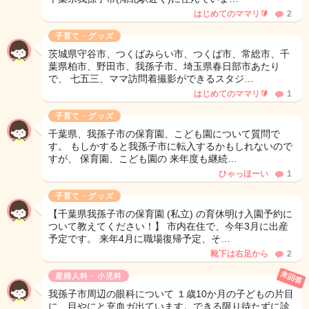
はじめてのママリ🔰
2
子育て・グッズ
茨城県守谷市、つくばみらい市、つくば市、常総市、千
葉県柏市、野田市、我孫子市、埼玉県春日部市あたり
で、 七五三、ママ訪問着撮影ができるスタジ…
はじめてのママリ🔰
1
子育て・グッズ
千葉県、我孫子市の保育園、こども園について質問で
す。 もしかすると我孫子市に転入するかもしれないので
すが、 保育園、こども園の 来年度も継続…
ひゃっほーい
1
子育て・グッズ
【千葉県我孫子市の保育園 (私立) の育休明け入園予約に
ついて教えてください！】 市内在住で、今年3月に出産
予定です。 来年4月に職場復帰予定、そ…
靴下は右足から
2
未回答
産婦人科・小児科
我孫子市周辺の眼科について １歳10か月の子どもの片目
に、目やにと充血ガ出ています。できる限り待たずに診