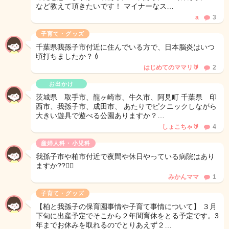
など教えて頂きたいです！ マイナーなス…
a
3
子育て・グッズ
千葉県我孫子市付近に住んでいる方で、日本脳炎はいつ
頃打ちましたか？💉
はじめてのママリ🔰
2
お出かけ
茨城県 取手市、龍ヶ崎市、牛久市、阿見町 千葉県 印
西市、我孫子市、成田市、 あたりでピクニックしながら
大きい遊具で遊べる公園ありますか？…
しょこちゃ🔰
4
産婦人科・小児科
我孫子市や柏市付近で夜間や休日やっている病院はあり
ますか??🙇‍♀️
みかんママ
1
子育て・グッズ
【柏と我孫子の保育園事情や子育て事情について】 ３月
下旬に出産予定でそこから２年間育休をとる予定です。3
年までお休みを取れるのでとりあえず２…