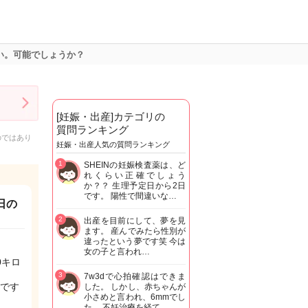
い。可能でしょうか？
[妊娠・出産]カテゴリの
質問ランキング
のではあり
妊娠・出産人気の質問ランキング
1
SHEINの妊娠検査薬は、ど
れくらい正確でしょう
か？？ 生理予定日から2日
です。 陽性で間違いな…
日の
2
出産を目前にして、夢を見
ます。 産んでみたら性別が
違ったという夢です笑 今は
女の子と言われ…
0キロ
3
7w3dで心拍確認はできま
です
した。 しかし、赤ちゃんが
小さめと言われ、6mmでし
た。 不妊治療を経て…