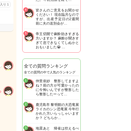
に入り
1
4
皆さんのご意見をお聞かせ
ください！ 現在臨月なので
すが、出産予定日の2週間
前に夫の送別会が…
5
帝王切開で麻酔効きすぎる
方いますか？ 麻酔が聞きす
ぎて息できなくてしぬかと
おもいました😭 …
全ての質問ランキング
全ての質問の中で人気のランキング
1
仲里依紗 整形してますよ
ね？前の方が可愛かったの
に今怖いんですが整形した
ら整形したーって…
2
鹿児島市 黎明館の大恐竜展
ライカのシン恐竜展 今年行
かれた方いらっしゃいます
か？ どちらか…
3
地震あと 帰省は控えるべ