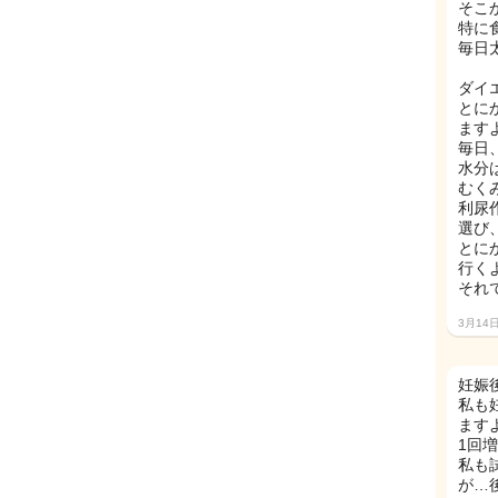
そこ
特に
毎日
ダイ
とに
ます
毎日
水分
むく
利尿
選び
とに
行く
それ
3月14
妊娠
私も
ます
1回
私も
が…