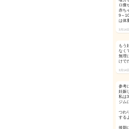
ロ痩
赤ち
9～
は体
3月14
もう
なくて
無理
けでだ
3月14
参考
妊娠
私は
ジム
つわ
する
後期