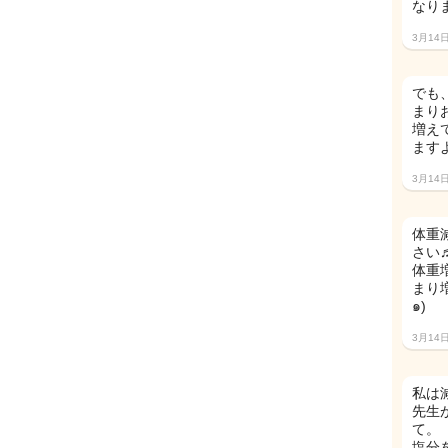
なり
3月14
でも
まりお
増え
ますよ
3月14
体重
さい
体重
まり
๑)
3月14
私は
先生
て。
塩分