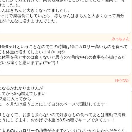
せましたよ。
ゃんはきちんと大きくなってましたし。
10ヶ月で減塩食にしていたら、赤ちゃんはきちんと大きくなって自分
重がそんなに増えませんでした。
日
みっちょん
妊娠9ヶ月ということなのでこの時期は特にカロリー高いものを食べて
も体重は増えてしまいます(>_<)💦
に体重を落とすのは良くないと思うので和食中心の食事を心掛けるだ
いぶ違うと思いますよ(*^o^*)！
日
ゆうぴた
になるかわかりませんが
してから9kg増えてしまい
32週に入ってから
に一ヶ月だけ通うことにして自分のペースで運動してます！
りもなくて、お腹も張らないので好きなもの食べてあとは運動で消費
ようにしてます。おかげで体重は8.5kg増でキープできてます！
に太るのはカロリーの消費が今までどおりにはいかないからだそうな