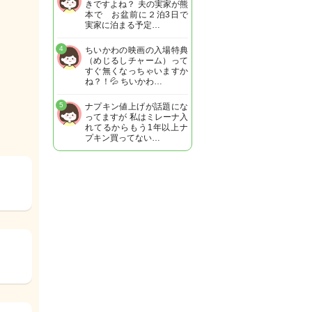
きですよね？ 夫の実家が熊
本で お盆前に２泊3日で
実家に泊まる予定…
4
ちいかわの映画の入場特典
（めじるしチャーム）って
すぐ無くなっちゃいますか
ね？！💦 ちいかわ…
5
ナプキン値上げが話題にな
ってますが 私はミレーナ入
れてるからもう1年以上ナ
プキン買ってない…