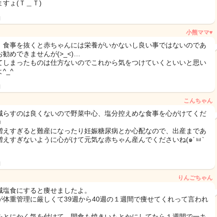
ますょ(Ｔ＿Ｔ)
日
小熊ママ♥
、食事を抜くと赤ちゃんには栄養がいかないし良い事ではないのであ
勧めできませんが(>_<)…
てしまったものは仕方ないのでこれから気をつけていくといいと思い
^_^
日
こんちゃん
減らすのは良くないので野菜中心、塩分控えめな食事を心がけてくだ
♬
増えすぎると難産になったり妊娠糖尿病とか心配なので、出産まであ
増えすぎないように心がけて元気な赤ちゃん産んでくださいね(๑´ㅂ`
日
りんごちゃん
減塩食にすると痩せましたよ。
が体重管理に厳しくて39週から40週の１週間で痩せてくれって言われ
をとにかく気を付けて、間食も焼きいもとかにしてたら１週間で一キ