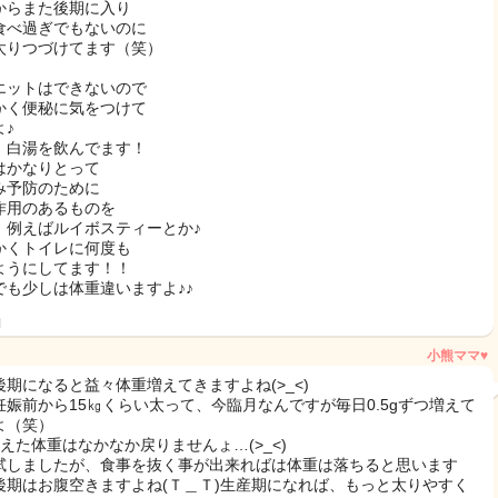
からまた後期に入り
食べ過ぎでもないのに
太りつづけてます（笑）
エットはできないので
かく便秘に気をつけて
よ♪
、白湯を飲んでます！
はかなりとって
み予防のために
作用のあるものを
、例えばルイボスティーとか♪
かくトイレに何度も
ようにしてます！！
でも少しは体重違いますよ♪♪
日
小熊ママ♥
後期になると益々体重増えてきますよね(>_<)
妊娠前から15㎏くらい太って、今臨月なんですが毎日0.5gずつ増えて
よ（笑）
増えた体重はなかなか戻りませんょ…(>_<)
試しましたが、食事を抜く事が出来ればは体重は落ちると思います
後期はお腹空きますよね(Ｔ＿Ｔ)生産期になれば、もっと太りやすく