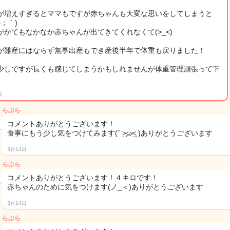
が増えすぎるとママもですが赤ちゃんも大変な思いをしてしまうと
ω；｀)
がかてもなかなか赤ちゃんが出てきてくれなくて(>_<)
が難産にはならず無事出産もでき産後半年で体重も戻りました！
少しですが長くも感じてしまうかもしれませんが体重管理頑張って下
♩
日
らぶら
コメントありがとうございます！
食事にもう少し気をつけてみます(˚ ˃̣̣̥ω˂̣̣̥ )ありがとうございます
3月14日
らぶら
コメントありがとうございます！４キロです！
赤ちゃんのために気をつけます(ノ_＜)ありがとうございます
3月14日
らぶら