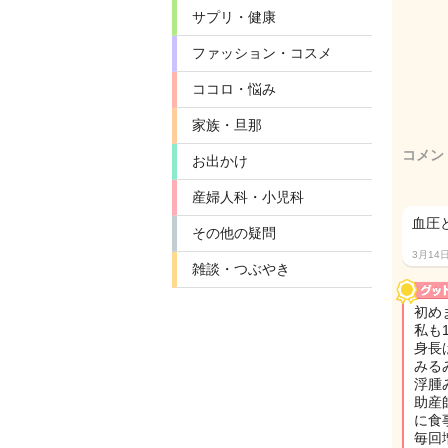
サプリ・健康
ファッション・コスメ
ココロ・悩み
家族・旦那
コメン
お出かけ
産婦人科・小児科
血圧と
その他の疑問
3月14
雑談・つぶやき
初め
私も
身長は
みる
浮腫
助産
に食
毎回