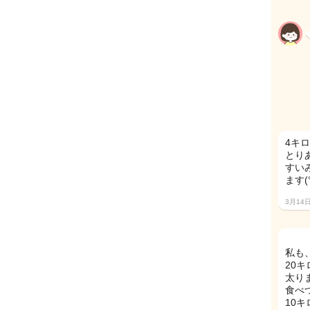
4キロ
とり
すい
ます(°
3月14
私も
20
太り
食べ
10