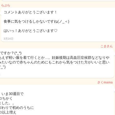
らぶら
コメントありがとうございます！
食事に気をつけるしかないですね(ノ_＜)
はいっ！ありがとうございます♡
3月14日
こまさん
ですか？(*_*)
あえず軽い服を着て行くとか…。妊娠後期は高血圧症候群などなりや
みたいなので赤ちゃんのためにもこれから気をつけた方がいいと思い
_°)
日
さくmama
、いま30週目で
キロちかく
ました。。
づわりで初めのうちに
キロ以上増え