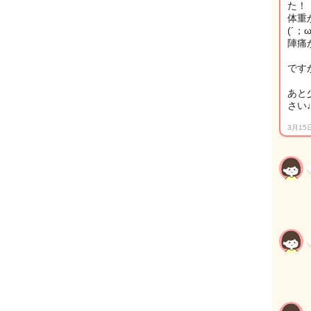
た！
体重
(´；
陣痛
です
あと
さい
3月15