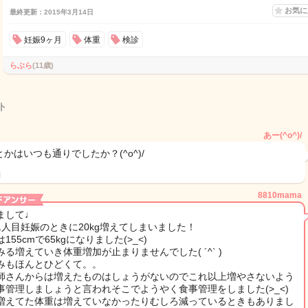
お気
最終更新：2015年3月14日
妊娠9ヶ月
体重
検診
らぶら
(11歳)
ト
あー(^o^)/
かはいつも通りでしたか？(^o^)/
日
8810mama
まして♩
1人目妊娠のときに20kg増えてしまいました！
155cmで65kgになりました(>_<)
みる増えていき体重増加が止まりませんでした( ´^` )
みもほんとひどくて。。
師さんからは増えたものはしょうがないのでこれ以上増やさないよう
事管理しましょうと言われそこでようやく食事管理をしました(>_<)
増えてた体重は増えていなかったりむしろ減っているときもありまし