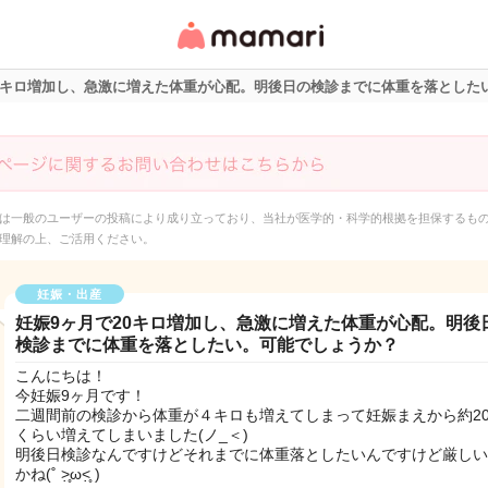
女性専用匿名QAアプ
リ・情報サイト
20キロ増加し、急激に増えた体重が心配。明後日の検診までに体重を落とした
は一般のユーザーの投稿により成り立っており、当社が医学的・科学的根拠を担保するも
理解の上、ご活用ください。
妊娠・出産
妊娠9ヶ月で20キロ増加し、急激に増えた体重が心配。明後
検診までに体重を落としたい。可能でしょうか？
こんにちは！
今妊娠9ヶ月です！
二週間前の検診から体重が４キロも増えてしまって妊娠まえから約2
くらい増えてしまいました(ノ_＜)
明後日検診なんですけどそれまでに体重落としたいんですけど厳しい
かね(˚ ˃̣̣̥ω˂̣̣̥ )