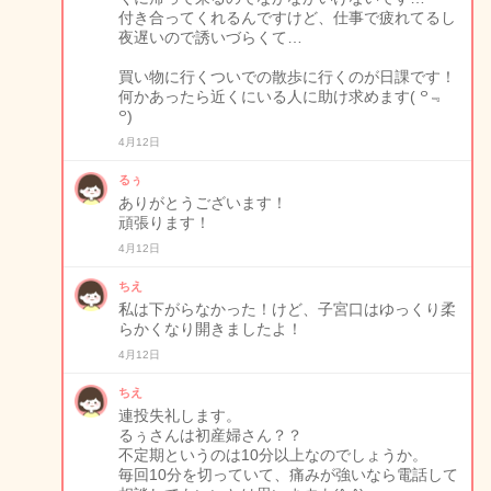
付き合ってくれるんですけど、仕事で疲れてるし
夜遅いので誘いづらくて…
買い物に行くついでの散歩に行くのが日課です！
何かあったら近くにいる人に助け求めます( ꒪﹃
꒪)
4月12日
るぅ
ありがとうございます！
頑張ります！
4月12日
ちえ
私は下がらなかった！けど、子宮口はゆっくり柔
らかくなり開きましたよ！
4月12日
ちえ
連投失礼します。
るぅさんは初産婦さん？？
不定期というのは10分以上なのでしょうか。
毎回10分を切っていて、痛みが強いなら電話して