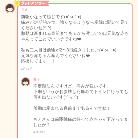
ちえ
前駆かなって感じです(●´ω｀●)
痛みが定期的かつ、強くなるようなら産院に聞いて見て
くださいね(^-^)
胎動は産まれる直前まであるから激しいのは元気な赤ち
ゃんってことでいい子ですね❤️
私も二人目は前駆が2〜3日続きましたよ(●´ω｀●)
元気な赤ちゃん産んでくださいね❤️
応援してます！！
4月11日
るぅ
不定期なんですけど、痛みが強いです。
下痢というかお腹壊した痛みでトイレに行っても
何も出ないです( ꒪﹃ ꒪)
胎動は産まれる直前まであるんですね！
ちえさんは前駆陣痛の時って赤ちゃん下がってま
したか？
4月12日