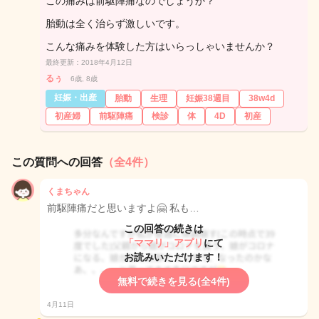
この痛みは前駆陣痛なのでしょうか？
胎動は全く治らず激しいです。
こんな痛みを体験した方はいらっしゃいませんか？
最終更新：2018年4月12日
るぅ
6歳, 8歳
妊娠・出産
胎動
生理
妊娠38週目
38w4d
初産婦
前駆陣痛
検診
体
4D
初産
この質問への回答
（全4件）
くまちゃん
前駆陣痛だと思いますよ🤗 私も…
この回答の続きは
「ママリ」アプリ
にて
お読みいただけます！
無料で続きを見る(全4件)
4月11日