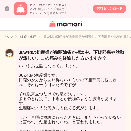
アプリでいつでもアクセス！
無料ダウンロード
ママに嬉しい！アプリ限定
キャンペーンも随時配信中！
女性専用匿名QA
アプリ・情報サ
トップ
妊娠・出産
38w4dの初産婦が前駆陣痛か相談中。下腹部痛や胎動が激
イト
38w4dの初産婦が前駆陣痛か相談中。下腹部痛や胎動
が激しい。この痛みを経験した方いますか？
いつもお世話になっております。
38w4dの初産婦です。
日曜の夕方からあり得ないくらいの下腹部痛に悩まさ
れ、それは一応引いたのですが…
それ以来立つだけでお腹が張ります。
張るのとは別に、下痢とか便秘のような腹痛がありま
す。
生理痛のような痛みにも似てる気がします。
しかし月曜に検診に行ったときは、まだ下がっていない
と言われまだ産まれないね。と言われました。