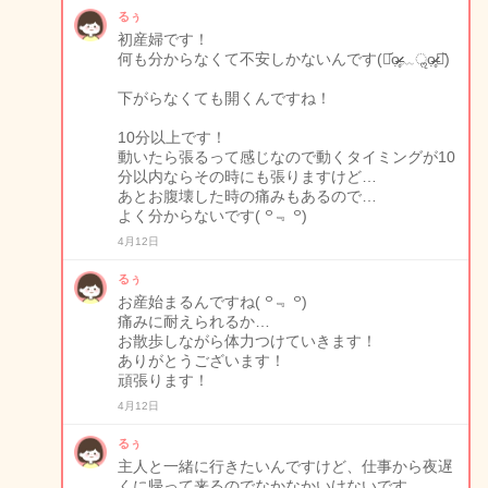
るぅ
初産婦です！
何も分からなくて不安しかないんです(๑᷄ọ̶̶̷̷̷̥﹏ॢọ̶̶̷̷̥๑᷅)
下がらなくても開くんですね！
10分以上です！
動いたら張るって感じなので動くタイミングが10
分以内ならその時にも張りますけど…
あとお腹壊した時の痛みもあるので…
よく分からないです( ꒪﹃ ꒪)
4月12日
るぅ
お産始まるんですね( ꒪﹃ ꒪)
痛みに耐えられるか…
お散歩しながら体力つけていきます！
ありがとうございます！
頑張ります！
4月12日
るぅ
主人と一緒に行きたいんですけど、仕事から夜遅
くに帰って来るのでなかなかいけないです…