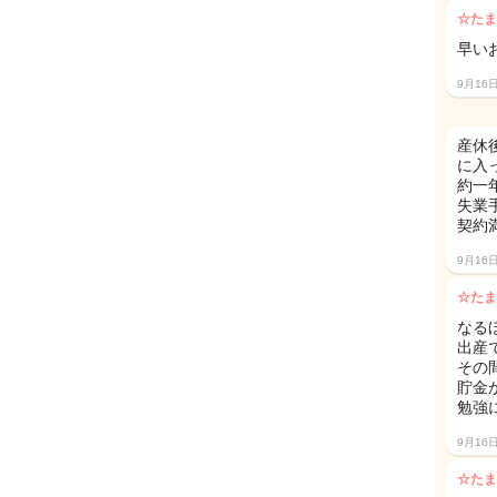
☆たま
早い
9月16
産休
に入
約一
失業
契約
9月16
☆たま
なる
出産
その
貯金
勉強
9月16
☆たま