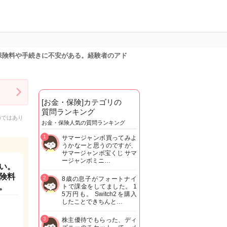
保険料や手続きに不安がある。経験者のアド
[お金・保険]カテゴリの
質問ランキング
のではあり
お金・保険人気の質問ランキング
1
サマージャンボ買ってみよ
うかなーと思うのですが、
サマージャンボ宝くじ サマ
ージャンボミニ…
い。
険料
2
8歳の息子がフォートナイ
。
トで課金をしてました。 1
5万円も。 Switch2を購入
したことできちんと…
3
株主優待でもらった、ディ