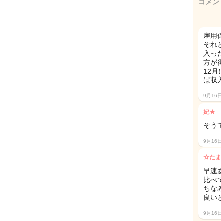
コメン
雇用
それ
入っ
方が
12
ば収
9月16
妃★
そう
9月16
☆たま
早速あ
比べ
ちな
良い
9月16