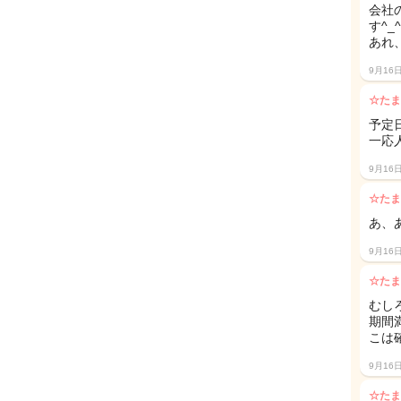
会社
す^_^
あれ
9月16
☆たま
予定
一応
9月16
☆たま
あ、
9月16
☆たま
むし
期間
こは
9月16
☆たま