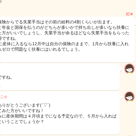
ト
妃★
保険からでる失業手当はその前の給料の4割くらいが出ます。
と年金と国保を払うのがどちらが多いかで持ち出しが多いなら扶養に
た方がいいでしょうし、失業手当が余るほどなら失業手当をもらった
得ですね。
月に産休に入るなら12月中は自分の保険のままで、1月から扶養に入れ
入ゼロで問題なく扶養にはいれるでしょう。
日
ですね。
日
こ☆
りがとうございます(´▽`)
てみた方がいいですね！
みに産休期間は４月頃までになる予定なので、５月から入れば
ということでしょうか？
日