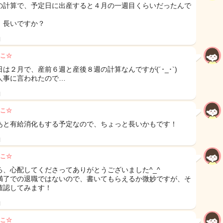
の計算で、予定日に出産すると４月の一週目くらいだったんで
、長いですか？
日
こ☆
日は２月で、産前６週と産後８週の計算なんですが(´･_･`)
人事に言われたので…
日
こ☆
あと有給消化もする予定なので、ちょっと長いかもです！
日
こ☆
ろ、心配してくださってありがとうございました^_^
満了での退職ではないので、書いてもらえるか微妙ですが、そ
確認してみます！
日
こ☆