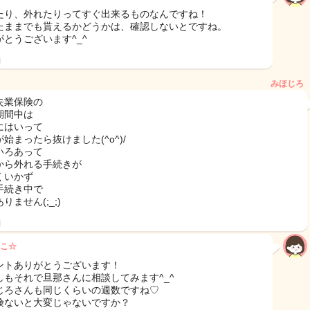
たり、外れたりってすぐ出来るものなんですね！
たままでも貰えるかどうかは、確認しないとですね。
がとうございます^_^
日
みほじろ
失業保険の
期間中は
にはいって
始まったら抜けました(^o^)/
いろあって
から外れる手続きが
くいかず
手続き中で
りません(;_;)
日
こ☆
ントありがとうございます！
しもそれで旦那さんに相談してみます^_^
じろさんも同じくらいの週数ですね♡
険ないと大変じゃないですか？