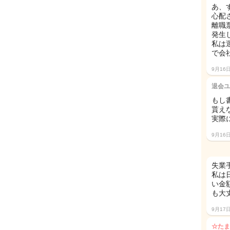
あ、
心配
離職
発生
私は
で会
9月16
退会ユ
もし
貰え
実際
9月16
失業手
私は
い金
も大
9月17
☆たま