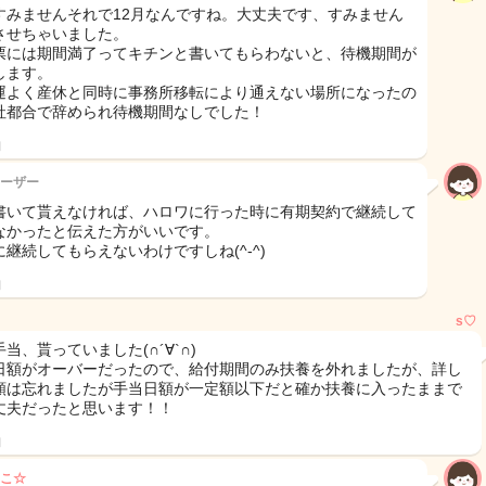
すみませんそれで12月なんですね。大丈夫です、すみません
させちゃいました。
票には期間満了ってキチンと書いてもらわないと、待機期間が
します。
運よく産休と同時に事務所移転により通えない場所になったの
社都合で辞められ待機期間なしでした！
日
ーザー
書いて貰えなければ、ハロワに行った時に有期契約で継続して
なかったと伝えた方がいいです。
に継続してもらえないわけですしね(^-^)
日
s♡
当、貰っていました(∩´∀`∩)
日額がオーバーだったので、給付期間のみ扶養を外れましたが、詳し
額は忘れましたが手当日額が一定額以下だと確か扶養に入ったままで
丈夫だったと思います！！
日
こ☆