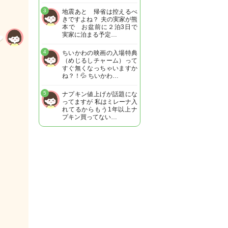
3
地震あと 帰省は控えるべ
きですよね？ 夫の実家が熊
本で お盆前に２泊3日で
実家に泊まる予定…
4
ちいかわの映画の入場特典
（めじるしチャーム）って
すぐ無くなっちゃいますか
ね？！💦 ちいかわ…
5
ナプキン値上げが話題にな
ってますが 私はミレーナ入
れてるからもう1年以上ナ
プキン買ってない…