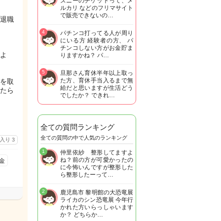
ズニーのチケットって、メ
ルカリ などのフリマサイト
で販売できないの…
退職
4
パチンコ打ってる人が周り
にいる方 経験者の方、 パ
チンコしない方がお金貯ま
よ
りますかね？ パ…
5
旦那さん育休半年以上取っ
た方、育休手当入るまで無
を取
給だと思いますが生活どう
たら
でしたか？ できれ…
全ての質問ランキング
全ての質問の中で人気のランキング
に入り
3
1
仲里依紗 整形してますよ
ね？前の方が可愛かったの
金
に今怖いんですが整形した
ら整形したーって…
2
鹿児島市 黎明館の大恐竜展
ライカのシン恐竜展 今年行
かれた方いらっしゃいます
か？ どちらか…