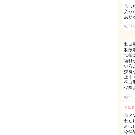
入っ
入っ
あり
9月17
私は
制限
扶養
給付が
いろ
扶養
上手
今は
保険あ
9月16
☆たま
コメ
わた
みほ
今保