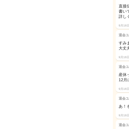
直接
書い
詳し
9月16
退会ユ
すみ
大丈
9月16
退会ユ
産休
12
9月16
退会ユ
あ！
9月16
退会ユ