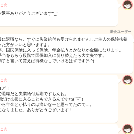
こ☆
お返事ありがとうございます^_^
日
退会ユーザー
後に退職なら、すぐに失業給付も受けられませんしご主人の保険扶養
った方がいいと思いますよ。
年、国民保険に入って保険、年金払うとかなりか金額になります。
手当をもらう段階で国保加入に切り替えたら大丈夫です。
満了と書いて貰えば待機なしでいけるはずです(^-^)
日
こ☆
ほど！
で退職だと失業給付延期ですもんね。
間だけ扶養に入ることもできるんですね(´▽`)
から年金とか払うのは痛いなーと思ってたので…。
になりました、ありがとうございます！
日
こ☆