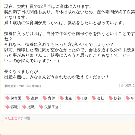
現在、契約社員で12月半ばに産休に入ります。
契約満了日の関係もあり、育休は取れないため、産休期間が終了次第
となります。
満１歳頃に保育園が見つかれば、就活をしたいと思っています。
扶養に入らなければ、自分で年金やら国保やらを払うということです
ね？
それなら、扶養に入れてもらった方がいいんでしょうか？
以前、転職した際に間が空かなかったので、会社を通す以外の手続き
った事がありません…。扶養に入ろうと思ったこともなくて、どーし
いいのか悩んでいます(´･_･`)
長くなりましたが…
出産を機に、みなさんどうされたのか教えてください！
お気
最終更新：2015年9月16日
保育園
産休
育休
出産
1歳
会社
扶養
年
転職
退職
失業手当
☆たまこ☆
(10歳)