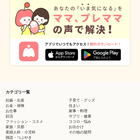
カテゴリ一覧
妊娠・出産
子育て・グッズ
お金・保険
住まい
お仕事
家事・料理
妊活
サプリ・健康
ファッション・コスメ
ココロ・悩み
家族・旦那
お出かけ
産婦人科・小児科
その他の疑問
雑談・つぶやき