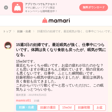
アプリでいつでもアクセス！
無料ダウンロード
ママに嬉しい！アプリ限定
キャンペーンも随時配信中！
女性専用匿名QA
アプリ・情報サ
トップ
妊娠・出産
15週3日の妊婦です。最近眠気が強く、仕事中につらいです
イト
15週3日の妊婦です。最近眠気が強く、仕事中につら
いです。体調は良くなり食欲も戻ったが、眠気が気に
なる。
15w3dです。
最近むちゃくちゃ眠いです。お盆の疲れが出たのかな？
とも思いますが夜はきちんと眠れています。朝の目覚め
も悪くないです。仕事中、ふとした瞬間眠いです。
妊娠初期から眠気や疲れはありましたが、最近は体調も
良く食欲も出てきました。
これからバリバリ動くぞ〜と思っていただけに、この眠
気ちょっとつらいかも。
最終更新：2015年8月20日
mamico51
10歳
妊娠・出産
妊娠15週目
15w3d
妊娠初期
お盆