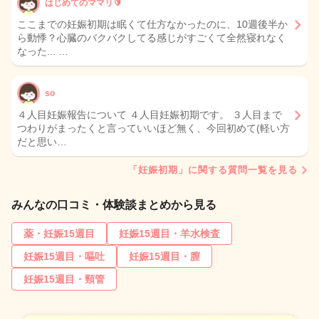
はじめてのママリ🔰
ここまでの妊娠初期は眠くて仕方なかったのに、10週後半か
ら動悸？心臓のバクバクしてる感じがすごくて全然寝れなく
なった... …
so
４人目妊娠報告について ４人目妊娠初期です。 ３人目まで
つわりがまったくと言っていいほど無く、今回初めて(軽い方
だと思い…
「妊娠初期」に関する質問一覧を見る
みんなの口コミ・体験談まとめから見る
薬・妊娠15週目
妊娠15週目・羊水検査
妊娠15週目・嘔吐
妊娠15週目・膣
妊娠15週目・頸管