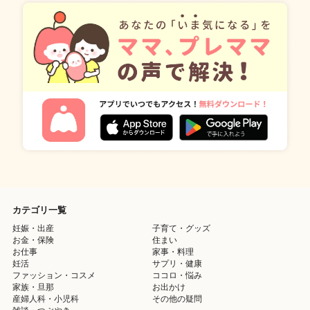
カテゴリ一覧
妊娠・出産
子育て・グッズ
お金・保険
住まい
お仕事
家事・料理
妊活
サプリ・健康
ファッション・コスメ
ココロ・悩み
家族・旦那
お出かけ
産婦人科・小児科
その他の疑問