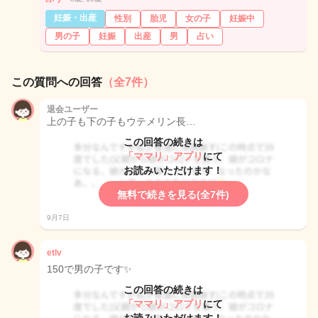
妊娠・出産
性別
胎児
女の子
妊娠中
男の子
妊娠
出産
男
占い
この質問への回答
（全7件）
退会ユーザー
上の子も下の子もウテメリン長…
この回答の続きは
「ママリ」アプリ
にて
お読みいただけます！
無料で続きを見る(全7件)
9月7日
etlv
150で男の子です✨
この回答の続きは
「ママリ」アプリ
にて