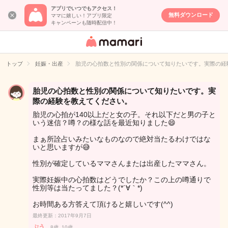
アプリでいつでもアクセス！
無料ダウンロード
ママに嬉しい！アプリ限定
キャンペーンも随時配信中！
女性専用匿名QA
アプリ・情報サ
トップ
妊娠・出産
胎児の心拍数と性別の関係について知りたいです。実際の経
イト
胎児の心拍数と性別の関係について知りたいです。実
際の経験を教えてください。
胎児の心拍が140以上だと女の子。それ以下だと男の子と
いう迷信？噂？の様な話を最近知りました😄
まぁ所詮占いみたいなものなので絶対当たるわけではな
いと思いますが😅
性別が確定しているママさんまたは出産したママさん。
実際妊娠中の心拍数はどうでしたか？この上の噂通りで
性別等は当たってました？(*´∀｀*)
お時間ある方答えて頂けると嬉しいです(^^)
最終更新：2017年9月7日
ぷう
8歳, 10歳