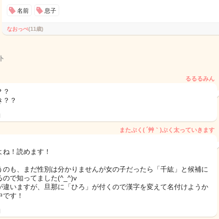
名前
息子
なおっぺ
(11歳)
ト
るるるみん
？？
き？？
日
またぷく( ´艸｀)ぷく太っていきます
よね！読めます！
うのも、まだ性別は分かりませんが女の子だったら「千紘」と候補に
ので知ってました(^_^)v
が違いますが、旦那に「ひろ」が付くので漢字を変えて名付けようか
中です！
日