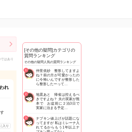
[その他の疑問]カテゴリの
質問ランキング
のではあり
その他の疑問人気の質問ランキング
1
仲里依紗 整形してますよ
ね？前の方が可愛かったの
に今怖いんですが整形した
ら整形したーって…
われ
2
地震あと 帰省は控えるべ
きですよね？ 夫の実家が熊
本で お盆前に２泊3日で
実家に泊まる予定…
す
3
ナプキン値上げが話題にな
ってますが 私はミレーナ入
に入り
れてるからもう1年以上ナ
プキン買ってない…