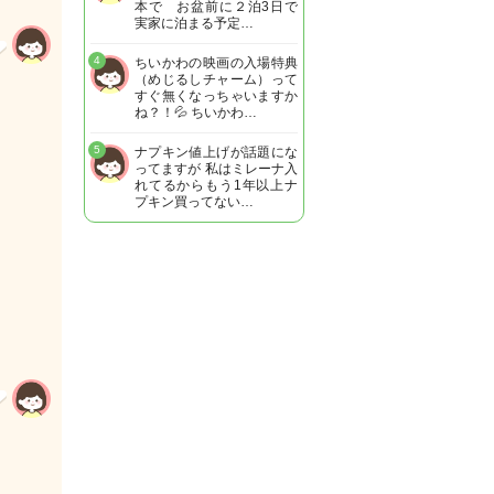
本で お盆前に２泊3日で
実家に泊まる予定…
4
ちいかわの映画の入場特典
（めじるしチャーム）って
すぐ無くなっちゃいますか
ね？！💦 ちいかわ…
5
ナプキン値上げが話題にな
ってますが 私はミレーナ入
れてるからもう1年以上ナ
プキン買ってない…