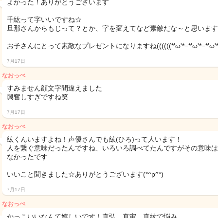
よかった！ありがとうございます
千紘って字いいですね☆
旦那さんからもじって？とか、字を変えてなど素敵だな～と思います
お子さんにとって素敵なプレゼントになりますね((((((*'ω'*≡*'ω'*≡*'ω'*))
7月17日
なおっぺ
すみません顔文字間違えました
興奮しすぎですね笑
7月17日
なおっぺ
紘くんいますよね！声優さんでも紘(ひろ)って人います！
人を繋ぐ意味だったんですね、いろいろ調べてたんですがその意味は
なかったです
いいこと聞きました☆ありがとうございます(*^p^*)
7月17日
なおっぺ
かっこいいなんて嬉しいです！真弘、真宙、真紘で悩み