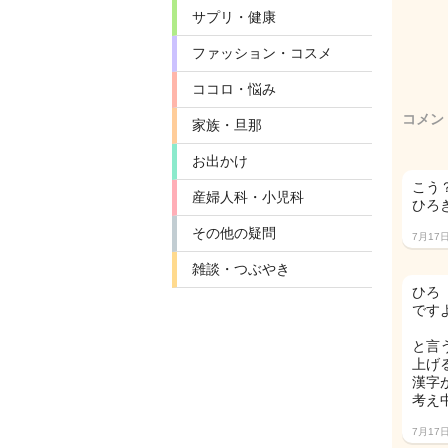
サプリ・健康
ファッション・コスメ
ココロ・悩み
コメン
家族・旦那
お出かけ
こう
産婦人科・小児科
ひろ
その他の疑問
7月17
雑談・つぶやき
ひろ
です
と言
上げる
漢字
考え
7月17