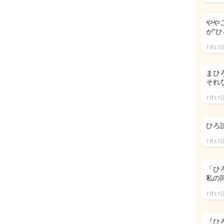
やや
が"
7月17
まひ
それ
7月17
ひろ読
7月17
「ひ
私の
7月17
『ひ