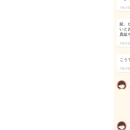
7月17
紘、
いとお
真紘
7月17
こう
7月17