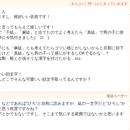
またぷく( ´艸｀)ぷく太っていきます
くん
ますし、格好いい名前です！
と言ってもらえて嬉しいです！
で「千紘」「麻紘」と出てたのでよく考えたら「真紘」で男の子に使
事に今気付きました(゜ロ゜)
子にも「麻紘」とも考えてたらゴツい感じがしないからと旦那に却下
たけど「真紘」なら男の子って感じがするしOKでるかな…？
は剛・毅とか強そうな漢字を付けたがる…orz
いい顔文字！
んどこでそんな可愛いい顔文字取ってるんですか？
日
退会ユーザー
、などであれば"ひろ"と自然に読みますが、紘の一文字だと"ひろし"か
と思う程度ですかね？
字とかでもないですし、そこまで気にする範囲ではないかと思います
日