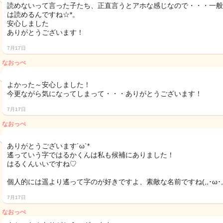
読めないって言った子たち、正直言うとアホな感じなので・・・一般
は読めるんですね☆*。
安心しました
ありがとうございます！
7月17日
なおっぺ
よかった～安心しました！
今更ながら気になってしまって・・・ありがとうございます！
7月17日
なおっぺ
ありがとうございます´ω`*
遙っていう字ではるかくんは私も候補にありました！
はるくんいいですね♡
個人的には遥より遙って字のが好きですよ、素敵な名前ですね(,,･ω･,,
7月17日
なおっぺ