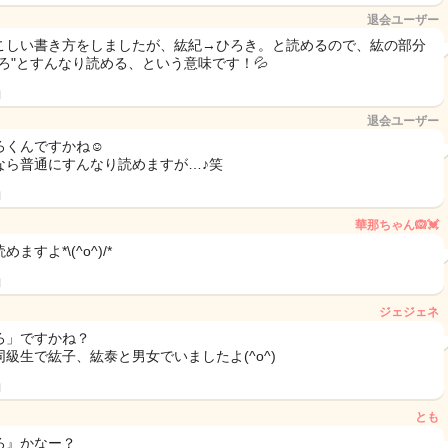
退会ユーザー
こしい書き方をしましたが、紘紀→ひろき。と読めるので、紘の部分
ひろ"とすんなり読める、という意味です！💦
日
退会ユーザー
ろくんですかね☺︎
なら普通にすんなり読めますが…♪笑
日
華那ちゃん🙉💓
めますよ*\(^o^)/*
日
ジェジェネ
ろ」ですかね？
同級生で紘子、紘泰と男女でいましたよ(^o^)
日
とも
ろ』かなー？