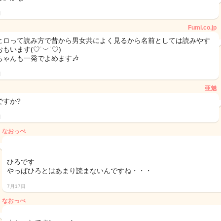
日
Fumi.co.jp
ヒロって読み方で昔から男女共によく見るから名前としては読みやす
もいます(♡˙︶˙♡)
ちゃんも一発でよめます🎶
日
亜魅
ですか?
日
なおっぺ
ひろです
やっぱひろとはあまり読まないんですね・・・
7月17日
なおっぺ