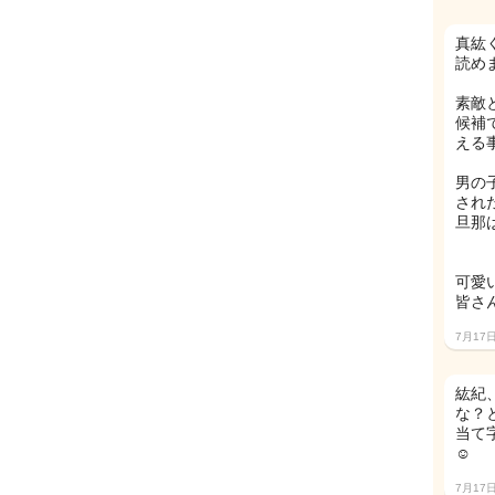
真紘
読め
素敵
候補
える
男の
され
旦那
可愛
皆さ
7月17
紘紀
な？
当て
☺︎
7月17