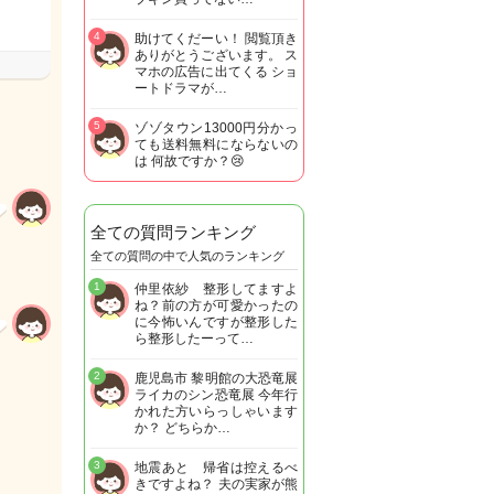
4
助けてくだーい！ 閲覧頂き
ありがとうございます。 ス
マホの広告に出てくる ショ
ートドラマが…
5
ゾゾタウン13000円分かっ
ても送料無料にならないの
は 何故ですか？😢
全ての質問ランキング
全ての質問の中で人気のランキング
1
仲里依紗 整形してますよ
ね？前の方が可愛かったの
に今怖いんですが整形した
ら整形したーって…
2
鹿児島市 黎明館の大恐竜展
ライカのシン恐竜展 今年行
かれた方いらっしゃいます
か？ どちらか…
3
地震あと 帰省は控えるべ
きですよね？ 夫の実家が熊