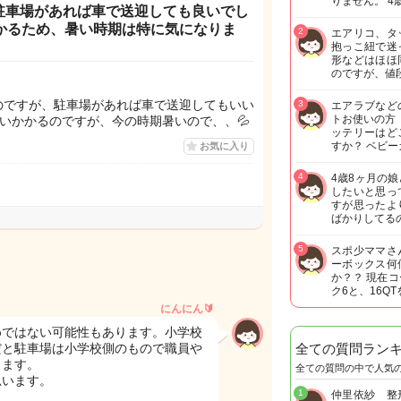
りません。 4
駐車場があれば車で送迎しても良いでし
かかるため、暑い時期は特に気になりま
2
エアリコ、タ
抱っこ紐で迷
形などはほほ
のですが、値
のですが、駐車場があれば車で送迎してもいい
3
エアラブなど
トお使いの方
らいかかるのですが、今の時期暑いので、、💦
ッテリーはど
すか？ ベビー
お気に入り
4
4歳8ヶ月の
したいと思っ
すが思ったよ
ばかりしてる
5
スポ少ママさ
ーボックス何
か？？ 現在
ク6と、16Q
にんにん🔰
めではない可能性もあります。小学校
だと駐車場は小学校側のもので職員や
全ての質問ラン
します。
全ての質問の中で人気
思います。
1
仲里依紗 整