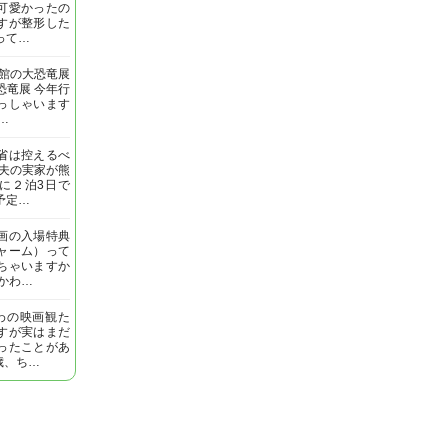
可愛かったの
すが整形した
って…
明館の大恐竜展
恐竜展 今年行
っしゃいます
…
省は控えるべ
 夫の実家が熊
に２泊3日で
予定…
画の入場特典
ャーム）って
ちゃいますか
いかわ…
わの映画観た
すが実はまだ
ったことがあ
歳、ち…