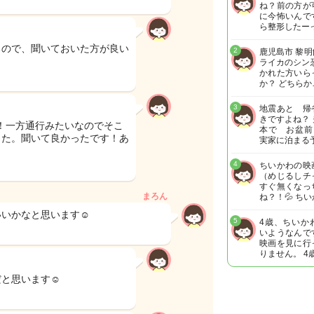
ね？前の方が
に今怖いんで
ら整形したー
るので、聞いておいた方が良い
2
鹿児島市 黎
ライカのシン
かれた方いら
か？ どちらか
3
地震あと 帰
きですよね？
！一方通行みたいなのでそこ
本で お盆前
した。聞いて良かったです！あ
実家に泊まる
4
ちいかわの映
（めじるしチ
すぐ無くなっ
まろん
ね？！💦 ち
いかなと思います☺️
5
4歳、ちいか
いようなんで
映画を見に行
りません。 4
と思います☺️