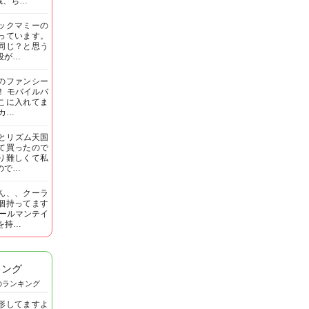
歳、ち…
ックマミーの
っています。
同じ？と思う
段が…
のファンシー
！ モバイルバ
こに入れてま
カ…
娘とリズム天国
て買ったので
り難しくて私
ので…
ん、、クーラ
個持ってます
コールマンテイ
Tを持…
キング
のランキング
形してますよ