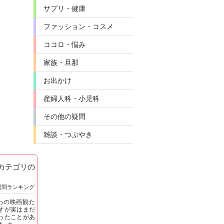
サプリ・健康
ファッション・コスメ
ココロ・悩み
家族・旦那
お出かけ
産婦人科・小児科
その他の疑問
雑談・つぶやき
]カテゴリの
質問ランキング
わの映画観た
すが実はまだ
ったことがあ