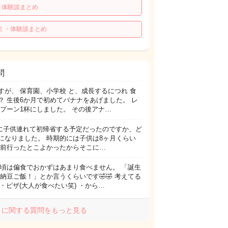
・体験談まとめ
ミ・体験談まとめ
問
が、 保育園、小学校 と、成長するにつれ 食
 生後6か月で初めてバナナをあげました。 レ
プーン1杯にしました。 その後アナ…
️ 義実家に子供連れて初帰省する予定だったのですか、ど
になりました。 時期的には子供は8ヶ月くらい
は前行ったとこよかったからそこに…
日頃は偏食でおかずはあまり食べません。 「誕生
納豆ご飯！」とか言うくらいです🤣🤣 考えてる
 ・ピザ(大人が食べたい笑) ・から…
」に関する質問をもっと見る