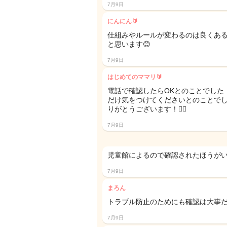
7月9日
にんにん🔰
仕組みやルールが変わるのは良くあ
と思います😊
7月9日
はじめてのママリ🔰
電話で確認したらOKとのことでした
だけ気をつけてくださいとのことで
りがとうございます！🙇‍♀️
7月9日
児童館によるので確認されたほうがい
7月9日
まろん
トラブル防止のためにも確認は大事だ
7月9日