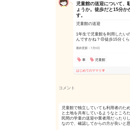
児童館の送迎について、
ょうか。徒歩だと15分
す。
児童館の送迎
1年生で児童館を利用したい
んですかね？😣徒歩15分く
最終更新：7月9日
車
児童館
はじめてのママリ🔰
コメント
児童館で独立していても利用者のた
と土地を共有しているようなところ
民間の学童の送迎や業者用だったり
なので、確認してからの方が良いと