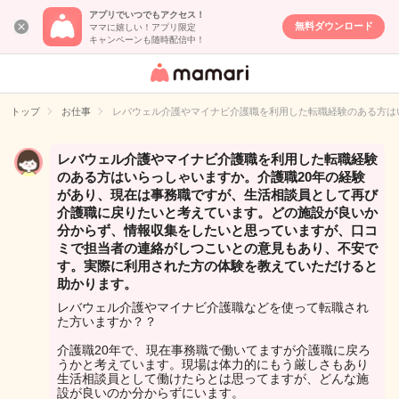
アプリでいつでもアクセス！
無料ダウンロード
ママに嬉しい！アプリ限定
キャンペーンも随時配信中！
女性専用匿名QA
アプリ・情報サ
トップ
お仕事
レバウェル介護やマイナビ介護職を利用した転職経験のある方は
イト
レバウェル介護やマイナビ介護職を利用した転職経験
のある方はいらっしゃいますか。介護職20年の経験
があり、現在は事務職ですが、生活相談員として再び
介護職に戻りたいと考えています。どの施設が良いか
分からず、情報収集をしたいと思っていますが、口コ
ミで担当者の連絡がしつこいとの意見もあり、不安で
す。実際に利用された方の体験を教えていただけると
助かります。
レバウェル介護やマイナビ介護職などを使って転職され
た方いますか？？
介護職20年で、現在事務職で働いてますが介護職に戻ろ
うかと考えています。現場は体力的にもう厳しさもあり
生活相談員として働けたらとは思ってますが、どんな施
設が良いのか分からずにいます。