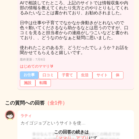
AIで相談してたところ、上記のサイトでは情報収集や内
部の情報を教えてくれたり先方とのやりとりもしてくれ
るみたいなことは書かれており、お勧めされました。
日中は仕事や子育てでなかなか身動きがとれないので
色々動いてくださるなら助かるなとは思うのですが、口
コミを見ると担当者からの連絡がしつこいなどと書かれ
ており、、どうなのかなぁと疑問に思いました。
使われたことのある方、どうだったでしょうか？お話を
聞かせてもらえると嬉しいです。
最終更新：7月9日
はじめてのママリ🔰
お仕事
口コミ
子育て
生活
サイト
体
施設
転職
この質問への回答
（全1件）
ラティ
カイゴジョブというサイトを使…
この回答の続きは
「ママリ」アプリ
にて