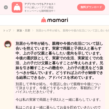
アプリでいつでもアクセス！
無料ダウンロード
ママに嬉しい！アプリ限定
キャンペーンも随時配信中！
女性専用匿名QA
アプリ・情報サ
トップ
家族・旦那
別居から半年が経ち、親権や今後の生活について話し合いを
イト
別居から半年が経ち、親権や今後の生活について話し
合いを控えています。実家で両親と子供2人と暮らす
中、上の子が父親と暮らしたい意向を示しています。
今後の選択肢として、実家での生活、実家近くでの生
活、上の子だけ父親と暮らすことが考えられます。兄
妹を引き離すことへの懸念や、上の子の意見をどう扱
うべきか悩んでいます。どうすれば上の子が納得でき
る結果にできるか、アドバイスを求めています。
別居して半年が経ち、今度話し合いで親権や今後につい
て決まります。今後どうするべきなのか、客観的にアド
バイスいただきたいです。
今は私の実家で両親と子供2人と一緒に暮らしています。
私はこのまま一緒に暮らしてお金を貯めていきたいので