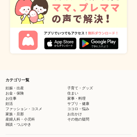
カテゴリ一覧
妊娠・出産
子育て・グッズ
お金・保険
住まい
お仕事
家事・料理
妊活
サプリ・健康
ファッション・コスメ
ココロ・悩み
家族・旦那
お出かけ
産婦人科・小児科
その他の疑問
雑談・つぶやき