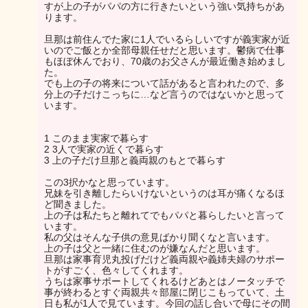
すが上の子がパパの方に行きたいという強い気持ちがあ
ります。
旦那は前住んでた家に1人でいるらしいですが義実家が近
いのでご飯とか全部母親任せだと思います。鬱病で仕事
もほぼ休んでおり、70歳のお父さんが最近働き始めまし
た。
でも上の子の将来について話があると言われたので、多
分上の子だけこっちに…など言うのではないかと思って
います。
1 このまま実家で暮らす
2 3人で実家の近くで暮らす
3 上の子だけ旦那と義両親のもとで暮らす
この3択かなと思っています。
兄妹を引き離したらいけないというのは耳が痛くなるほ
ど聞きました。
上の子は私たちと離れてでもパパと暮らしたいと言って
います。
私の父はそんな子供の意見ばかり聞くなと言います。
上の子は父と一緒に住むのが嫌なんだと思います。
旦那は家事育児丸投げだけど義両親や義姉夫婦のサポー
トがすごく、色々してくれます。
うちは家事サポートしてくれるけどあとはノータッチで
事が終わるとすぐ両親共々部屋に閉じこもっていて、土
日も私が1人で見ています。今回の話し合いで母にその間