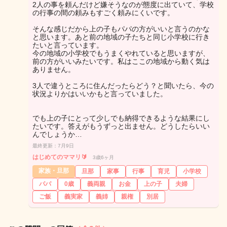
2人の事を頼んだけど嫌そうなのが態度に出ていて、学校
の行事の間の頼みもすごく頼みにくいです。
そんな感じだから上の子もパパの方がいいと言うのかな
と思います。あと前の地域の子たちと同じ小学校に行き
たいと言っています。
今の地域の小学校でもうまくやれていると思いますが、
前の方がいいみたいです。私はここの地域から動く気は
ありません。
3人で違うところに住んだったらどう？と聞いたら、今の
状況よりかはいいかもと言っていました。
でも上の子にとって少しでも納得できるような結果にし
たいです。答えがもうずっと出ません。どうしたらいい
んでしょうか…
最終更新：7月9日
はじめてのママリ🔰
3歳6ヶ月
家族・旦那
旦那
家事
行事
育児
小学校
パパ
0歳
義両親
お金
上の子
夫婦
ご飯
義実家
義姉
親権
別居