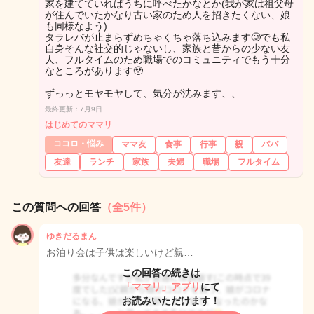
家を建てていればうちに呼べたかなとか(我が家は祖父母
が住んでいたかなり古い家のため人を招きたくない、娘
も同様なよう)
タラレバが止まらずめちゃくちゃ落ち込みます🥲でも私
自身そんな社交的じゃないし、家族と昔からの少ない友
人、フルタイムのため職場でのコミュニティでもう十分
なところがあります🥹
ずっっとモヤモヤして、気分が沈みます、、
最終更新：7月9日
はじめてのママリ
ココロ・悩み
ママ友
食事
行事
親
パパ
友達
ランチ
家族
夫婦
職場
フルタイム
この質問への回答
（全5件）
ゆきだるまん
お泊り会は子供は楽しいけど親…
この回答の続きは
「ママリ」アプリ
にて
お読みいただけます！