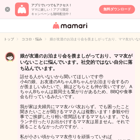
アプリでいつでもアクセス！
無料ダウンロード
ママに嬉しい！アプリ限定
キャンペーンも随時配信中！
女性専用匿名QA
アプリ・情報サ
トップ
ココロ・悩み
娘が友達のお泊まり会を羨ましがっており、ママ友がいな
イト
娘が友達のお泊まり会を羨ましがっており、ママ友が
いないことに悩んでいます。社交的ではない自分に落
ち込んでいます。
話せる人がいないから聞いてほしいです🥹
小4の娘、お友達のAちゃんBちゃんがお泊まり会するの
が羨ましいみたいで。娘はどちらとも仲が良いですが、A
ちゃんBちゃんは親同士も繋がりがあるため、BBQや食事
会も行っているみたいです。
我が家は夫婦共にママ友パパ友おらず。でも困ったこと
聞きたいことが聞けるママさんは複数います！参観や行
事でご挨拶したり軽い世間話もするママもいます。でも
ランチ行ったりお出かけするママ友は居ません。それで
困ることもなかったのですが、、
私が小さい頃からママ友作りを頑張っていれば