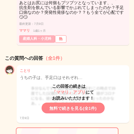
あとはお尻には何個もプツプツとなっています、、
抗生剤を飲んでいる影響でかぶれてしまったのか？手足
口病なのか？突発性発疹なのか？？もう全てが心配です
🙄🙄
最終更新：7月9日
ママリ
1歳1ヶ月
産婦人科・小児科
熱
この質問への回答
（全1件）
ことり
うちの子は、手足口はそれぞれ…
この回答の続きは
「ママリ」アプリ
にて
お読みいただけます！
無料で続きを見る(全1件)
7月9日