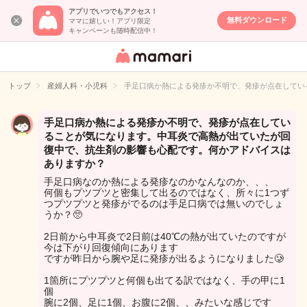
アプリでいつでもアクセス！
無料ダウンロード
ママに嬉しい！アプリ限定
キャンペーンも随時配信中！
女性専用匿名QA
アプリ・情報サ
トップ
産婦人科・小児科
手足口病か熱による発疹か不明で、発疹が点在してい
イト
手足口病か熱による発疹か不明で、発疹が点在してい
ることが気になります。中耳炎で高熱が出ていたが回
復中で、抗生剤の影響も心配です。何かアドバイスは
ありますか？
手足口病なのか熱による発疹なのかなんなのか、、、
何個もプツプツと密集して出るのではなく、所々に1つず
つプツプツと発疹がでるのは手足口病では無いのでしょ
うか？🥺
2日前から中耳炎で2日前は40℃の熱が出ていたのですが
今は下がり回復傾向にあります
ですが昨日から腕や足に発疹が出るようになりました🥲
1箇所にプツプツと何個も出てる訳ではなく、手の甲に1
個
腕に2個、足に1個、お腹に2個、、みたいな感じです