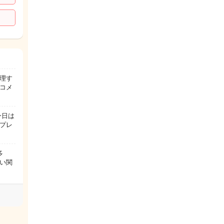
理す
きコメ
今日は
プレ
多
い関