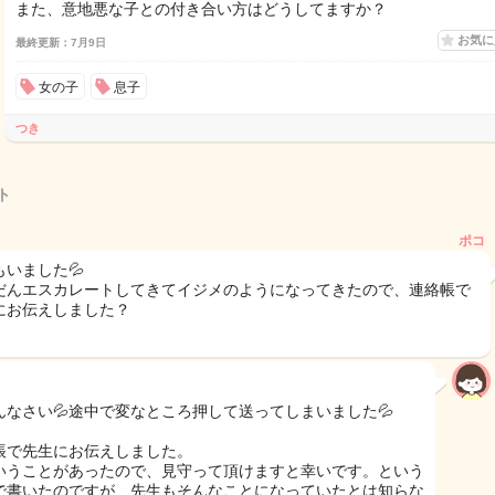
また、意地悪な子との付き合い方はどうしてますか？
お気
最終更新：7月9日
女の子
息子
つき
ト
ポコ
もいました💦
だんエスカレートしてきてイジメのようになってきたので、連絡帳で
にお伝えしました？
んなさい💦途中で変なところ押して送ってしまいました💦
帳で先生にお伝えしました。
いうことがあったので、見守って頂けますと幸いです。という
で書いたのですが、先生もそんなことになっていたとは知らな