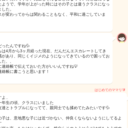
たようで、学年が上がった時にはその子とは違うクラスになっ
ました。
スが変わってからは関わることもなく、平和に過ごしていま
だったんですね💦
らは4月から3ヶ月経った現在、だんだんエスカレートしてき
感があり、同じくイジメのようになってきているので困ってお
した、、
に連絡帳で伝えておいた方がいいんですね💡
連絡帳に書こうと思います！
はじめてのママリ🔰
よ..
一年生の頃、クラスにいました
友達とトラブルになってて、親同士でも揉めてたみたいです💦
の子は、意地悪な子には近づかない、仲良くならないようにしてるよ
す