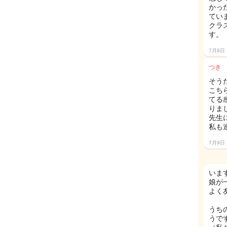
かっ
てい
クラ
す。
7月8日
つき
そう
こち
てる
りま
先生
私も
7月9日
います
娘が
よく
うち
うで