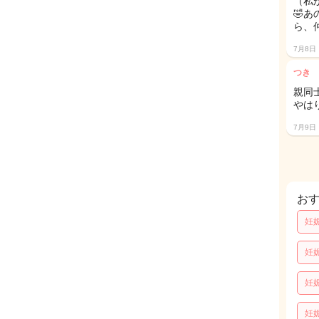
（私
🤣
ら、
7月8日
つき
親同
やは
7月9日
お
妊
妊
妊
妊