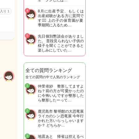
オープンしたば…
4
8月に出産予定、もしくは
に入り
1
出産経験がある方に質問で
す🙋‍♀️ 上の子の保育園が夏
季期間に入るため…
5
先日個別懇談会がありまし
た。 普段見られない子供の
様子を聞くことができると
楽しみにしていた…
全ての質問ランキング
全ての質問の中で人気のランキング
1
仲里依紗 整形してますよ
ね？前の方が可愛かったの
に今怖いんですが整形した
ら整形したーって…
2
鹿児島市 黎明館の大恐竜展
ライカのシン恐竜展 今年行
かれた方いらっしゃいます
か？ どちらか…
3
地震あと 帰省は控えるべ