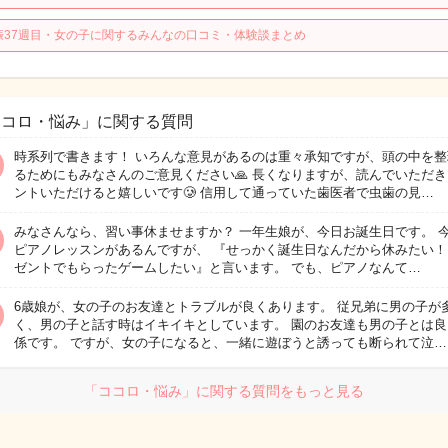
娠37週目・女の子に関するみんなの口コミ・体験談まとめ
ココロ・悩み」に関する質問
時系列で書きます！ いろんな意見があるのは重々承知ですが、頭の中を整
るためにもみなさんのご意見ください🙏 長くなりますが、読んでいただ
ントいただけると嬉しいです🥲 信用して通っていた歯医者で虫歯の見…
みなさんなら、習い事休ませますか？ 一年生娘が、今日お誕生日です。 
ピアノレッスンがあるんですが、 『せっかく誕生日なんだから休みたい！
ゼントでもらったゲームしたい』と言います。 でも、ピアノなんて…
6歳娘が、女の子のお友達とトラブルが良くあります。 従兄弟に男の子が
く、男の子と話す時はイキイキとしています。 園のお友達も男の子とは良
係です。 ですが、女の子になると、一緒に遊ぼうと誘っても断られて泣…
「ココロ・悩み」に関する質問をもっと見る