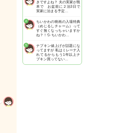
きですよね？ 夫の実家が熊
本で お盆前に２泊3日で
実家に泊まる予定…
4
ちいかわの映画の入場特典
（めじるしチャーム）って
すぐ無くなっちゃいますか
ね？！💦 ちいかわ…
5
ナプキン値上げが話題にな
ってますが 私はミレーナ入
れてるからもう1年以上ナ
プキン買ってない…