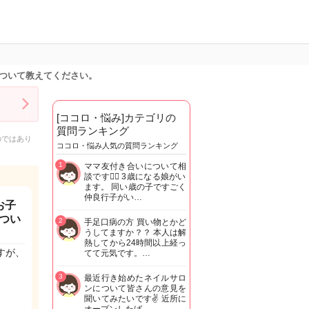
ついて教えてください。
[ココロ・悩み]カテゴリの
質問ランキング
のではあり
ココロ・悩み人気の質問ランキング
1
ママ友付き合いについて相
談です🙇‍♂️ 3歳になる娘がい
ます。 同い歳の子ですごく
仲良行子がい…
お子
つい
2
手足口病の方 買い物とかど
うしてますか？？ 本人は解
熱してから24時間以上経っ
すが、
てて元気です。…
3
最近行き始めたネイルサロ
ンについて皆さんの意見を
聞いてみたいです✌️ 近所に