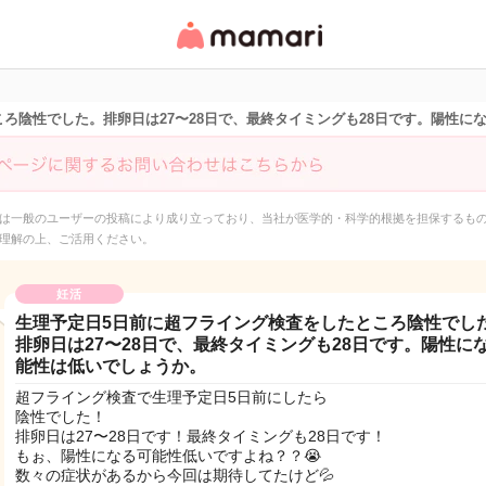
女性専用匿名QAアプ
リ・情報サイト
ろ陰性でした。排卵日は27〜28日で、最終タイミングも28日です。陽性に
は一般のユーザーの投稿により成り立っており、当社が医学的・科学的根拠を担保するも
理解の上、ご活用ください。
妊活
生理予定日5日前に超フライング検査をしたところ陰性でし
排卵日は27〜28日で、最終タイミングも28日です。陽性に
能性は低いでしょうか。
超フライング検査で生理予定日5日前にしたら
陰性でした！
排卵日は27〜28日です！最終タイミングも28日です！
もぉ、陽性になる可能性低いですよね？？😭
数々の症状があるから今回は期待してたけど💦