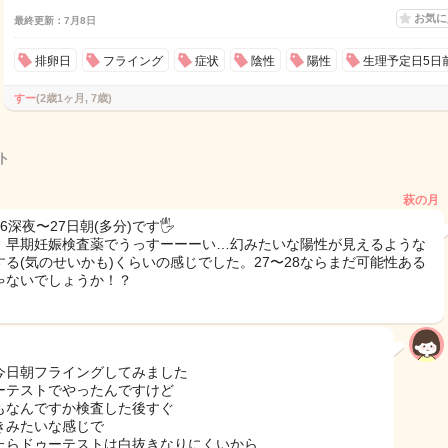
お気
最終更新：7月8日
排卵日
フライング
症状
陰性
陽性
生理予定日5日
すー
(2歳1ヶ月, 7歳)
ト
萩の月
6深夜〜27日朝(多分)です🖐️
、早期妊娠検査薬でうっすーーーい…幻みたいな陽性が見えるような
する(気のせいかも)くらいの感じでした。27〜28ならまだ可能性ある
ゃないでしょうか！？
今日朝フライングしてみました
ーテストでやったんですけど
もなんですか検査した後すぐ
きみたいな感じで
たらドゥーテストは白抜きなりにくいから