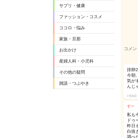
サプリ・健康
ファッション・コスメ
ココロ・悩み
家族・旦那
コメン
お出かけ
産婦人科・小児科
排卵2
その他の疑問
今朝
気が
雑談・つぶやき
んじ
7月8日
すー
私も
ドゥ
昨日
白抜
調べ