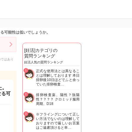
なる可能性は低いでしょうか。
[妊活]カテゴリの
質問ランキング
のではあり
妊活人気の質問ランキング
1
正式な使用法とは異なるこ
とは理解しております 本日
排卵後10日ほどでふと余っ
ていた排卵検査…
た。
なる可
2
排卵検査薬、陽性？強陽
性？？？？ クロミッド服用
周期、D18
3
※フライングについて正し
い方法でないのは理解して
おりますので厳しいお言葉
はご遠慮頂けると幸…