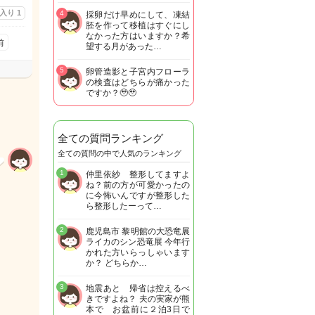
に入り
1
4
採卵だけ早めにして、凍結
胚を作って移植はすぐにし
なかった方はいますか？希
前
望する月があった…
5
卵管造影と子宮内フローラ
の検査はどちらが痛かった
ですか？🥹🥹
全ての質問ランキング
全ての質問の中で人気のランキング
1
仲里依紗 整形してますよ
ね？前の方が可愛かったの
に今怖いんですが整形した
ら整形したーって…
2
鹿児島市 黎明館の大恐竜展
ライカのシン恐竜展 今年行
かれた方いらっしゃいます
か？ どちらか…
3
地震あと 帰省は控えるべ
きですよね？ 夫の実家が熊
本で お盆前に２泊3日で