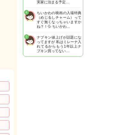
実家に泊まる予定…
4
ちいかわの映画の入場特典
（めじるしチャーム）って
すぐ無くなっちゃいますか
ね？！💦 ちいかわ…
5
ナプキン値上げが話題にな
ってますが 私はミレーナ入
れてるからもう1年以上ナ
プキン買ってない…