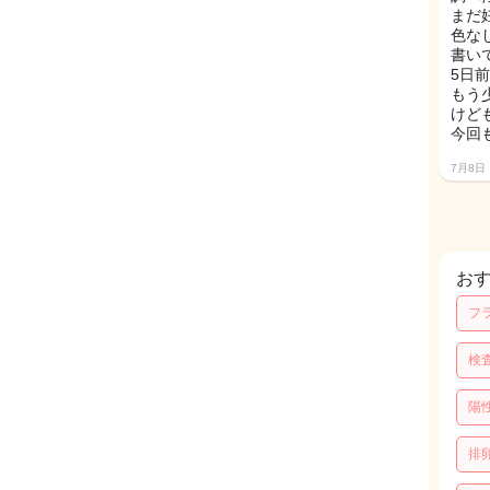
まだ
色な
書い
5日
もう
けど
今回
7月8日
お
フ
検
陽
排