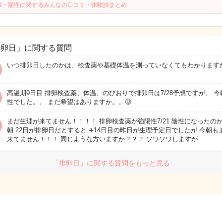
娠・陽性に関するみんなの口コミ・体験談まとめ
排卵日」に関する質問
いつ排卵日したのかは、検査薬や基礎体温を測っていなくてもわかります
高温期9日目 排卵検査薬、体温、のびおりで排卵日は7/28予想ですが、 今
性でした。。 まだ希望はありますか。。🥲
まだ生理が来てません！！！！ 排卵検査薬が強陽性7/21 陰性になったのが7
朝 22日が排卵日だとすると ➕14日目の昨日が生理予定日でしたが 今朝も
来てません！！！ 同じような方いますか？？？ ソワソワしますが…
「排卵日」に関する質問をもっと見る