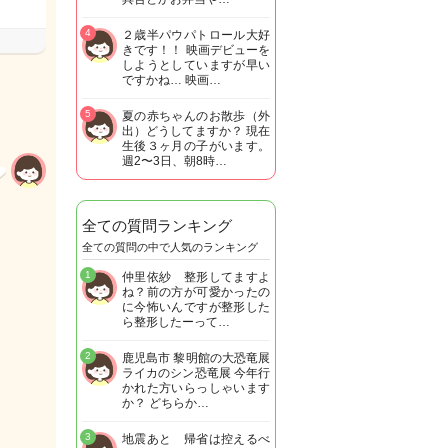
4
２歳半パウパトロール大好
きです！！ 映画デビューを
しようとしていますが早い
ですかね… 映画…
5
夏の赤ちゃんのお散歩（外
出）どうしてますか？ 現在
生後３ヶ月の子がいます。
週2〜3日、朝8時…
全ての質問ランキング
全ての質問の中で人気のランキング
1
仲里依紗 整形してますよ
ね？前の方が可愛かったの
に今怖いんですが整形した
ら整形したーって…
2
鹿児島市 黎明館の大恐竜展
ライカのシン恐竜展 今年行
かれた方いらっしゃいます
か？ どちらか…
3
地震あと 帰省は控えるべ