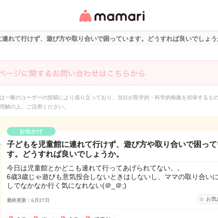
女性専用匿名QAアプ
リ・情報サイト
に連れて行けず、遊び方や取り合いで困っています。どうすれば良いでしょう
は一般のユーザーの投稿により成り立っており、当社が医学的・科学的根拠を担保するも
理解の上、ご活用ください。
お出かけ
子どもを児童館に連れて行けず、遊び方や取り合いで困って
す。どうすれば良いでしょうか。
今日は児童館とかどこも連れて行ってあげられてない。。
6歳3歳じゃ遊びも意気投合しないときはしないし、ママの取り合い
しでなかなか行く気になれない(＠_＠;)
お気
最終更新：6月27日