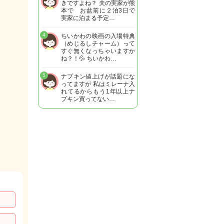
きですよね？ 夫の実家が熊
本で お盆前に２泊3日で
実家に泊まる予定…
4
ちいかわの映画の入場特典
（めじるしチャーム）って
すぐ無くなっちゃいますか
ね？！💦 ちいかわ…
5
ナプキン値上げが話題にな
ってますが 私はミレーナ入
れてるからもう1年以上ナ
プキン買ってない…