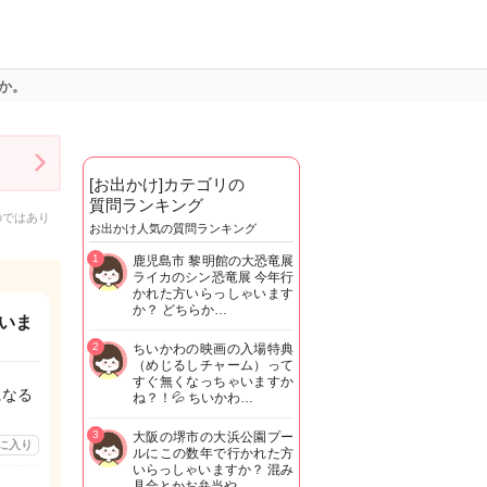
か。
[お出かけ]カテゴリの
質問ランキング
のではあり
お出かけ人気の質問ランキング
1
鹿児島市 黎明館の大恐竜展
ライカのシン恐竜展 今年行
かれた方いらっしゃいます
か？ どちらか…
いま
2
ちいかわの映画の入場特典
（めじるしチャーム）って
すぐ無くなっちゃいますか
になる
ね？！💦 ちいかわ…
3
大阪の堺市の大浜公園プー
に入り
ルにこの数年で行かれた方
いらっしゃいますか？ 混み
具合とかお弁当や…