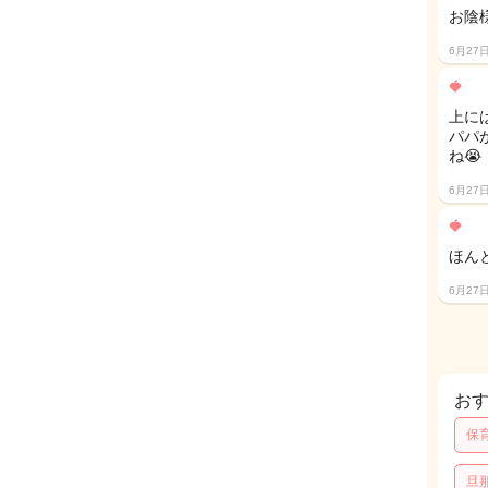
お陰
6月27
🍓
上に
パパ
ね😭
6月27
🍓
ほん
6月27
お
保
旦