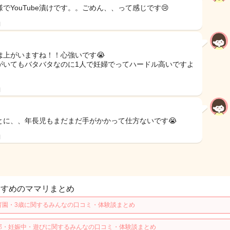
様でYouTube漬けです。。ごめん、、って感じです😢
日
は上がいますね！！心強いです😭
がいてもバタバタなのに1人で妊婦でってハードル高いですよ
日
とに、、年長児もまだまだ手がかかって仕方ないです😭
日
すすめのママリまとめ
育園・3歳に関するみんなの口コミ・体験談まとめ
那・妊娠中・遊びに関するみんなの口コミ・体験談まとめ