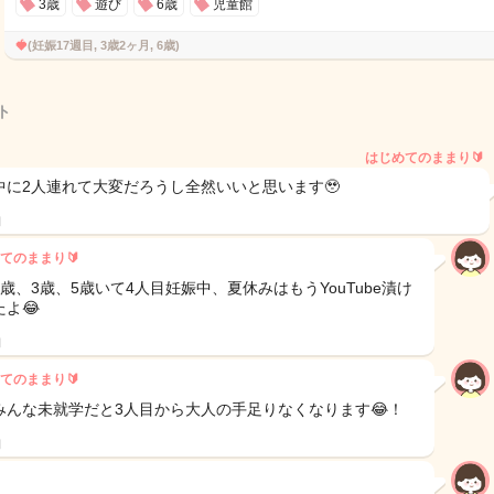
3歳
遊び
6歳
児童館
🍓
(妊娠17週目, 3歳2ヶ月, 6歳)
ト
はじめてのままり🔰
中に2人連れて大変だろうし全然いいと思います🥹
日
てのままり🔰
0歳、3歳、5歳いて4人目妊娠中、夏休みはもうYouTube漬け
よ😂
日
てのままり🔰
みんな未就学だと3人目から大人の手足りなくなります😂！
日