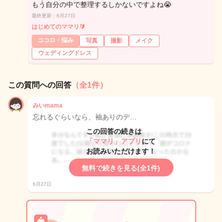
もう自分の中で整理するしかないですよね😭
最終更新：6月27日
はじめてのママリ🔰
ココロ・悩み
写真
撮影
メイク
ウェディングドレス
この質問への回答
（全1件）
みいmama
忘れるぐらいなら、袖ありのデ…
この回答の続きは
「ママリ」アプリ
にて
お読みいただけます！
無料で続きを見る(全1件)
6月27日