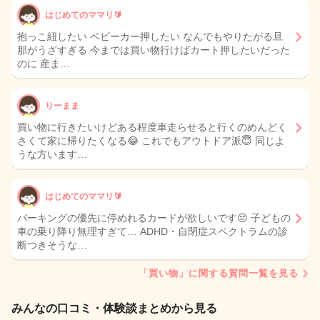
はじめてのママリ🔰
抱っこ紐したい ベビーカー押したい なんでもやりたがる旦
那がうざすぎる 今までは買い物行けばカート押したいだった
のに 産ま…
りーまま
買い物に行きたいけどある程度車走らせると行くのめんどく
さくて家に帰りたくなる😂 これでもアウトドア派😇 同じよ
うな方います…
はじめてのママリ🔰
パーキングの優先に停めれるカードが欲しいです😔 子どもの
車の乗り降り無理すぎて… ADHD・自閉症スペクトラムの診
断つきそうな…
「買い物」に関する質問一覧を見る
みんなの口コミ・体験談まとめから見る