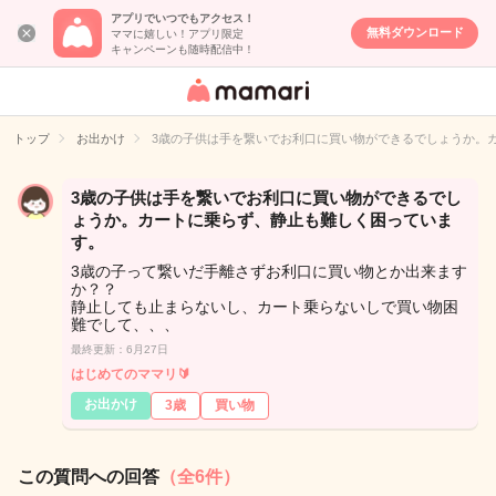
アプリでいつでもアクセス！
無料ダウンロード
ママに嬉しい！アプリ限定
キャンペーンも随時配信中！
女性専用匿名QA
アプリ・情報サ
トップ
お出かけ
3歳の子供は手を繋いでお利口に買い物ができるでしょうか。
イト
3歳の子供は手を繋いでお利口に買い物ができるでし
ょうか。カートに乗らず、静止も難しく困っていま
す。
3歳の子って繋いだ手離さずお利口に買い物とか出来ます
か？？
静止しても止まらないし、カート乗らないしで買い物困
難でして、、、
最終更新：6月27日
はじめてのママリ🔰
お出かけ
3歳
買い物
この質問への回答
（全6件）