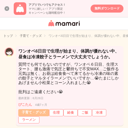
アプリでいつでもアクセス！
無料ダウンロード
ママに嬉しい！アプリ限定
キャンペーンも随時配信中！
女性専用匿名QA
アプリ・情報サ
トップ
子育て・グッズ
ワンオペ6日目で生理が始まり、体調が優れない中、昼
イト
ワンオペ6日目で生理が始まり、体調が優れない中、
昼食は冷凍餃子とラーメンで大丈夫でしょうか。
質問でも何でもないのですが、ワンオペ６日目、生理ス
タート、腰も激痛で気圧と鬱持ちで不安MAX…ご飯作る
元気は無く、お昼は給食食べて来てるから冷凍の味の素
の餃子とマルタイラーメンでいいですか…😭たまにしか
あげません小松菜とコーン入れました😭
批判はご遠慮ください😭
最終更新：6月26日
ぴこたん
4歳7ヶ月
子育て・グッズ
生理
給食
ご飯
冷凍
ラーメン