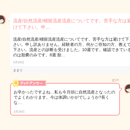
流産/自然流産/稽留流産流産についてです。苦手な方は
けて下さい。申…
流産/自然流産/稽留流産流産についてです。苦手な方は避けて下
さい。申し訳ありません。経験者の方、何かご存知の方、教え
下さい。流産との診断を受けました。10週です。確認できてい
のは胎嚢のみです。8週:胎…
3月29日
ままり
ピパ
お辛かったですよね…私も今月頭に自然流産となったの
でよくわかります。今は体調いかがでしょうか?長く
な…
3月29日