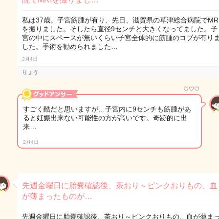
私は37歳。子宮筋腫が有り、先日、滋賀県の草津総合病院でMR
を撮りました。そしたら直径9センチと大きくなってました。子
宮の中にスペースが無いくらい子宮全体的に筋腫のコブが有り
した。手術を勧められました…
2月4日
りょう
♡♡♡
すごく酷だと思いますが…子宮内に9センチも筋腫があ
ると妊娠出来ない可能性の方が高いです。奇跡的に出
来…
2月4日
先週金曜日に胎嚢確認後、茶おり～ピンクおりもの、血
が薄まったものが…
先週金曜日に胎嚢確認後、茶おり～ピンクおりもの、血が薄ま