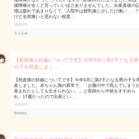
後陣痛が全くと言っていいほどありませんでした。出産直後の
憶は疲れであまりなくて、入院中は授乳後に少しだけ痛い、、?
けど全然痛いと思わない程度…
10月12日
ちょん🦔
【死産後の妊娠についてです】今年5月に第2子となる男
の子を死産しまし…
【死産後の妊娠についてです】今年5月に第2子となる男の子を
産しました。赤ちゃん側の異常で、「お腹の中で死んでしまう
産まれたとしても生きられない。」と医師から中絶をすすめら
れ、17週だったので出産とい…
10月10日
Rmama