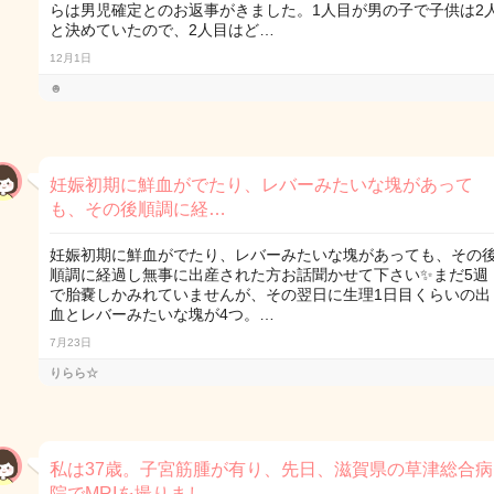
らは男児確定とのお返事がきました。1人目が男の子で子供は2
と決めていたので、2人目はど…
12月1日
☻
妊娠初期に鮮血がでたり、レバーみたいな塊があって
も、その後順調に経…
妊娠初期に鮮血がでたり、レバーみたいな塊があっても、その
順調に経過し無事に出産された方お話聞かせて下さい✨まだ5週
で胎嚢しかみれていませんが、その翌日に生理1日目くらいの出
血とレバーみたいな塊が4つ。…
7月23日
りらら☆
私は37歳。子宮筋腫が有り、先日、滋賀県の草津総合病
院でMRIを撮りまし…