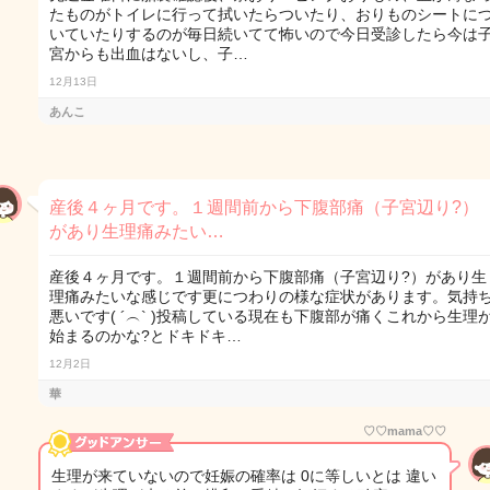
たものがトイレに行って拭いたらついたり、おりものシートに
いていたりするのが毎日続いてて怖いので今日受診したら今は
宮からも出血はないし、子…
12月13日
あんこ
産後４ヶ月です。１週間前から下腹部痛（子宮辺り?）
があり生理痛みたい…
産後４ヶ月です。１週間前から下腹部痛（子宮辺り?）があり生
理痛みたいな感じです更につわりの様な症状があります。気持
悪いです( ´︵` )投稿している現在も下腹部が痛くこれから生理
始まるのかな?とドキドキ…
12月2日
華
♡♡mama♡♡
生理が来ていないので妊娠の確率は 0に等しいとは 違い