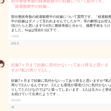
部分胞状奇胎の経過観察中の妊娠について質問です。
「経過観察中の妊娠…
部分胞状奇胎の経過観察中の妊娠について質問です。「経過観
中の妊娠はダメって言われませんでしたか?!」等の解答はお控
頂けたらと思います💦4月に胞状奇胎と分かり、掻爬手術をうけ
ました。hcgは現在0.1以下で…
7月9日
はなえ
妊娠7ヶ月まで妊娠に気付かないってあり得ると思いま
すか?私の周りで2人…
妊娠7ヶ月まで妊娠に気付かないってあり得ると思いますか?私
周りで2人いるんですが、2人とも環境が環境だけに気付かない
りしてただけなのでは?と疑ってしまいます…1人は元カレと密
を続けていて出来たようです…
5月10日
J2