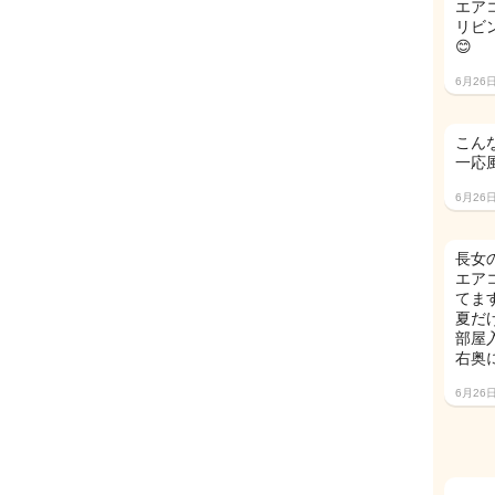
エア
リビ
😊
6月26
こん
一応
6月26
長女
エア
てま
夏だ
部屋
右奥
6月26