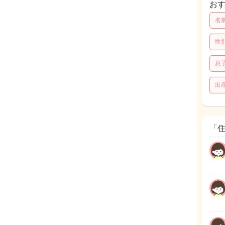
お
名
性
息
出
「