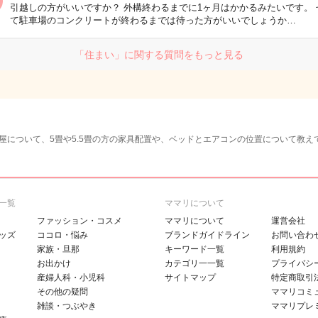
引越しの方がいいですか？ 外構終わるまでに1ヶ月はかかるみたいです。 
て駐車場のコンクリートが終わるまでは待った方がいいでしょうか…
「住まい」に関する質問をもっと見る
屋について、5畳や5.5畳の方の家具配置や、ベッドとエアコンの位置について教え
一覧
ママリについて
ファッション・コスメ
ママリについて
運営会社
ッズ
ココロ・悩み
ブランドガイドライン
お問い合わ
家族・旦那
キーワード一覧
利用規約
お出かけ
カテゴリ一一覧
プライバシ
産婦人科・小児科
サイトマップ
特定商取引
その他の疑問
ママリコミ
雑談・つぶやき
ママリプレ