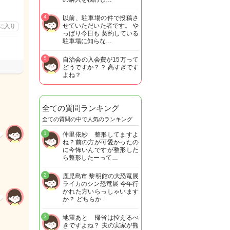
4
以前、駐車場の件で投稿さ
せていただいた者です。 や
に入り
っぱり今日も 契約している
駐車場に知らな…
5
自治会の入会費が15万って
どうですか？？ 高すぎです
よね？
全ての質問ランキング
全ての質問の中で人気のランキング
1
仲里依紗 整形してますよ
ね？前の方が可愛かったの
に今怖いんですが整形した
ら整形したーって…
2
鹿児島市 黎明館の大恐竜展
ライカのシン恐竜展 今年行
かれた方いらっしゃいます
か？ どちらか…
3
地震あと 帰省は控えるべ
きですよね？ 夫の実家が熊