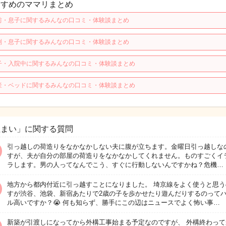
すすめのママリまとめ
前・息子に関するみんなの口コミ・体験談まとめ
別・息子に関するみんなの口コミ・体験談まとめ
子・入院中に関するみんなの口コミ・体験談まとめ
産・ベッドに関するみんなの口コミ・体験談まとめ
住まい」に関する質問
引っ越しの荷造りをなかなかしない夫に腹が立ちます。金曜日引っ越しな
すが、夫が自分の部屋の荷造りをなかなかしてくれません。ものすごくイ
ラします。男の人ってなんでこう、すぐに行動しないんですかね？危機…
地方から都内付近に引っ越すことになりました。 埼京線をよく使うと思う
すが渋谷、池袋、新宿あたりで2歳の子を歩かせたり遊んだりするのって
ル高いですか？😭 何も知らず、勝手にこの辺はニュースでよく怖い事…
新築が引渡しになってから外構工事始まる予定なのですが、 外構終わって