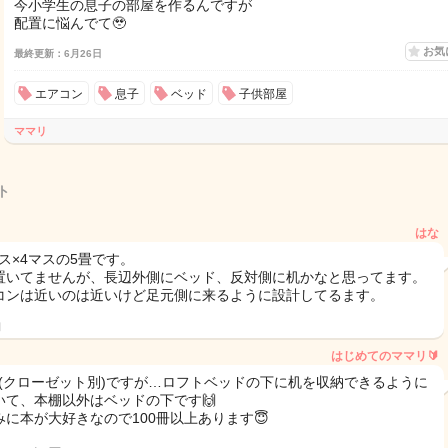
今小学生の息子の部屋を作るんですが
配置に悩んでて🥹
お気
最終更新：6月26日
エアコン
息子
ベッド
子供部屋
ママリ
ト
はな
マス×4マスの5畳です。
置いてませんが、長辺外側にベッド、反対側に机かなと思ってます。
コンは近いのは近いけど足元側に来るように設計してるます。
日
はじめてのママリ🔰
6畳(クローゼット別)ですが…ロフトベッドの下に机を収納できるように
いて、本棚以外はベッドの下です🙌
みに本が大好きなので100冊以上あります😇