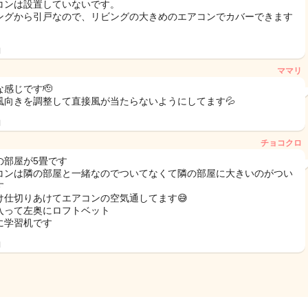
コンは設置していないです。
ングから引戸なので、リビングの大きめのエアコンでカバーできます
日
ママリ
な感じです🫡
風向きを調整して直接風が当たらないようにしてます💦
日
チョコクロ
の部屋が5畳です
コンは隣の部屋と一緒なのでついてなくて隣の部屋に大きいのがつい
す
け仕切りあけてエアコンの空気通してます😅
入って左奥にロフトベット
に学習机です
日