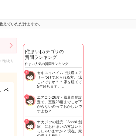
て教えていただけますか。
[住まい]カテゴリの
質問ランキング
のではあり
住まい人気の質問ランキング
1
セキスイハイムで快適エア
リーつけておられる方、 涼
しいですか？？ 家を建てて
5年経ちます。 …
、ベ
2
エアコン26度・風量自動設
定で、室温28度までしか下
がらないのっておかしいで
すよね？
3
ナカジツの建売「Asobi-創
家」にお住まいの方はいら
っしゃいますか？ 現在、家
の購入を検討し…